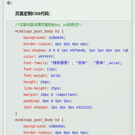
中：
页面定制CSS代码：
/*
文章内容详情页面的标h2、h3的样式
*/
#cnblogs_post_body h2 
{
    background
:
 #2B6695
;
    border-radius
:
 6px 6px 6px 6px
;
    box-shadow
:
 0 0 0 1px #5F5A4B, 1px 1px 6px 1px rgba(
    color
:
 #FFFFFF
;
    font-family
:
 "微软雅黑" , "宋体" , "黑体" ,Arial
;
    font-size
:
 17px
;
    font-weight
:
 bold
;
    height
:
 25px
;
    line-height
:
 25px
;
    margin
:
 18px 0 !important
;
    padding
:
 8px 0 5px 5px
;
    text-shadow
:
 2px 2px 3px #222222
;

}
#cnblogs_post_body h3 
{
    background
:
 #2B6600
;
    border-radius
:
 6px 6px 6px 6px
;