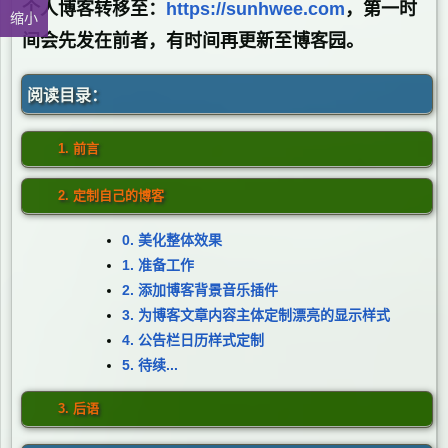
个人博客转移至：
https://sunhwee.com
，第一时
缩小
间会先发在前者，有时间再更新至博客园。
阅读目录：
1. 前言
2. 定制自己的博客
0. 美化整体效果
1. 准备工作
2. 添加博客背景音乐插件
3. 为博客文章内容主体定制漂亮的显示样式
4. 公告栏日历样式定制
5. 待续...
3. 后语