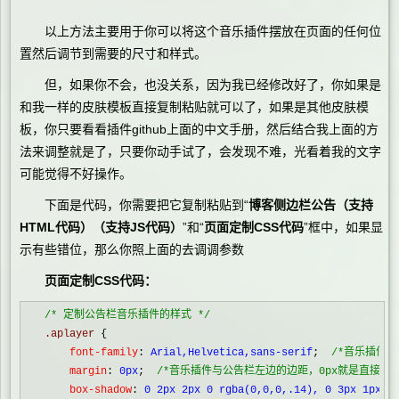
以上方法主要用于你可以将这个音乐插件摆放在页面的任何位
置然后调节到需要的尺寸和样式。
但，如果你不会，也没关系，因为我已经修改好了，你如果是
和我一样的皮肤模板直接复制粘贴就可以了，如果是其他皮肤模
板，你只要看看插件github上面的中文手册，然后结合我上面的方
法来调整就是了，只要你动手试了，会发现不难，光看着我的文字
可能觉得不好操作。
下面是代码，你需要把它复制粘贴到“
博客侧边栏公告（支持
HTML代码）
（支持JS代码）
”和“
页面定制CSS代码
”框中，如果显
示有些错位，那么你照上面的去调调参数
页面定制CSS代码：
/*
 定制公告栏音乐插件的样式 
*/
.aplayer 
{
    font-family
:
 Arial,Helvetica,sans-serif
;  
/*
音乐插件字
    margin
:
 0px
;  
/*
音乐插件与公告栏左边的边距，0px就是直接抵
    box-shadow
:
 0 2px 2px 0 rgba(0,0,0,.14), 0 3px 1px -