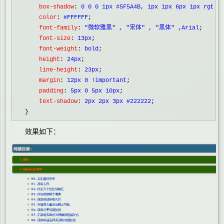
    box-shadow
:
 0 0 0 1px #5F5A4B, 1px 1px 6px 1px rgba(
    color
:
 #FFFFFF
;
    font-family
:
 "微软雅黑" , "宋体" , "黑体" ,Arial
;
    font-size
:
 13px
;
    font-weight
:
 bold
;
    height
:
 24px
;
    line-height
:
 23px
;
    margin
:
 12px 0 !important
;
    padding
:
 5px 0 5px 10px
;
    text-shadow
:
 2px 2px 3px #222222
;

}
效果如下：