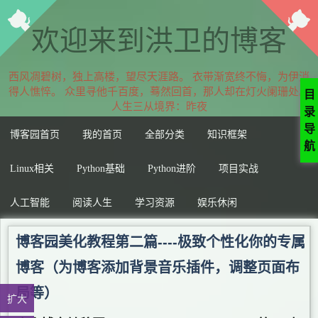
欢迎来到洪卫的博客
风凋碧树，独上高楼，望尽天涯路。 衣带渐宽终不悔，为伊消得
人憔悴。 众里寻他千百度，蓦然回首，那人却在灯火阑珊处。人
目
生三从境界：昨夜西
录
导
博客园首页
我的首页
全部分类
知识框架
航
Linux相关
Python基础
Python进阶
项目实战
人工智能
阅读人生
学习资源
娱乐休闲
博客园美化教程第二篇----极致个性化你的专属
博客（为博客添加背景音乐插件，调整页面布
局等）
扩大