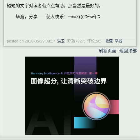
短短的文字对读者有点点帮助，那当然是最好的。
毕竟，分享——使人快乐！─=≡Σ(((つ•̀ω•́)つ
posted on
2018-05-29 09:17
洪卫
阅读(
7827
) 评论(
50
)
收藏
举报
刷新页面
返回顶部