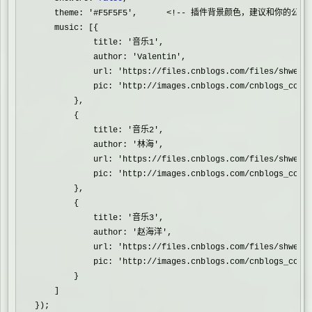
    theme: 
'
#F5F5F5
'
,      
<!--
 插件背景颜色，建议和你的公告
    music: [{

            title: 
'
音乐1
'
,

            author: 
'
Valentin
'
,

            url: 
'
https://files.cnblogs.com/files/shwee/
            pic: 
'
http://images.cnblogs.com/cnblogs_com/
        },

        {

            title: 
'
音乐2
'
,

            author: 
'
林海
'
,

            url: 
'
https://files.cnblogs.com/files/shwee/
            pic: 
'
http://images.cnblogs.com/cnblogs_com/
        },

        {

            title: 
'
音乐3
'
,

            author: 
'
赵海洋
'
,

            url: 
'
https://files.cnblogs.com/files/shwee/
            pic: 
'
http://images.cnblogs.com/cnblogs_com/
        }

    ]

});
