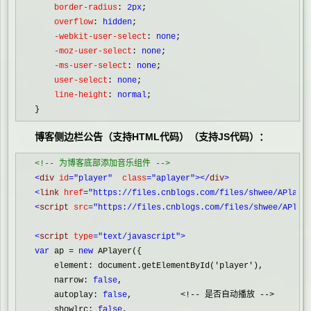
    border-radius
:
 2px
;
    overflow
:
 hidden
;
    -webkit-user-select
:
 none
;
    -moz-user-select
:
 none
;
    -ms-user-select
:
 none
;
    user-select
:
 none
;
    line-height
:
 normal
;

}
博客侧边栏公告（支持HTML代码）
（支持JS代码）：
<!--
 为博客底部添加音乐组件 
-->
<
div 
id
="player"
  class
="aplayer"
></
div
>
<
link 
href
="https://files.cnblogs.com/files/shwee/APlaye
<
script 
src
="https://files.cnblogs.com/files/shwee/APlay
<
script 
type
="text/javascript"
>
var
 ap 
=
new
 APlayer({

    element: document.getElementById(
'
player
'
),

    narrow: 
false
,

    autoplay: 
false
,          
<!--
 是否自动播放 
-->
    showlrc: 
false
,
