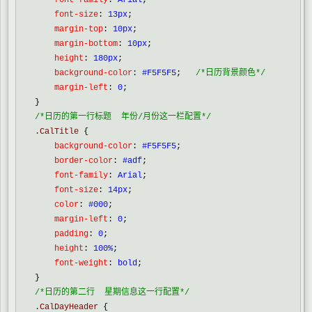
    font-size
:
 13px
;
    margin-top
:
 10px
;
    margin-bottom
:
 10px
;
    height
:
 180px
;
    background-color
:
 #F5F5F5
;   
/*
日历背景颜色
*/
    margin-left
:
 0
;

/*
日历的第一行标题  年份/月份这一栏配置
*/
.CalTitle 
{
    background-color
:
 #F5F5F5
;
    border-color
:
 #adf
;
    font-family
:
 Arial
;
    font-size
:
 14px
;
    color
:
 #000
;
    margin-left
:
 0
;
    padding
:
 0
;
    height
:
 100%
;
    font-weight
:
 bold
;

/*
日历的第二行  星期信息这一行配置
*/
.CalDayHeader 
{