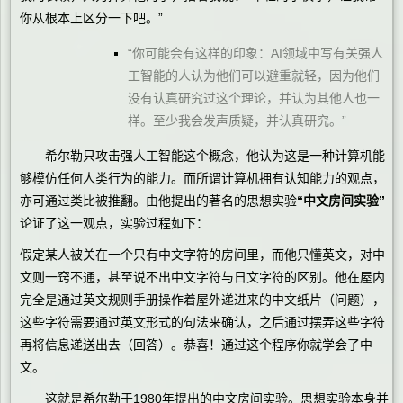
你从根本上区分一下吧。”
“你可能会有这样的印象：AI领域中写有关强人
工智能的人认为他们可以避重就轻，因为他们
没有认真研究过这个理论，并认为其他人也一
样。至少我会发声质疑，并认真研究。”
希尔勒只攻击强人工智能这个概念，他认为这是一种计算机能
够模仿任何人类行为的能力。而所谓计算机拥有认知能力的观点，
亦可通过类比被推翻。由他提出的著名的思想实验
“中文房间实验”
论证了这一观点，实验过程如下：
假定某人被关在一个只有中文字符的房间里，而他只懂英文，对中
文则一窍不通，甚至说不出中文字符与日文字符的区别。他在屋内
完全是通过英文规则手册操作着屋外递进来的中文纸片（问题），
这些字符需要通过英文形式的句法来确认，之后通过摆弄这些字符
再将信息递送出去（回答）。恭喜！通过这个程序你就学会了中
文。
这就是希尔勒于1980年提出的中文房间实验。思想实验本身并