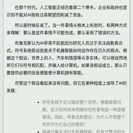
在那个时代，人工智能正经历着第二个寒冬。企业和政府也意
识到不能对AI抱有过高期望而削减了资金。
所以是时候反省了。当一件事情从根本上失败时，有两种方式
来理解：要么是这件事情不可能完成，要么采用了错误的方法。
布鲁克斯认为AI停滞不前是因为研究人员过于关注函数表达
式。符号系统假设就是关于机器智能如何运作存在已久的观点。根
据这个假设，世界上的人、汽车和情感等众多实体，可以很自然地
将它们与符号相匹配，并输入给计算机。如果该假设成立，那么只
要提供必要的信息便能使计算机拥有智能。
尽管这个假设看起来没有问题，但它在某种程度上误导了AI的
发展：
符号系统不足以描述整个世界。根据框架问
题，定义任何尚未明确存在的事物是一种逻辑
错误。因此，布鲁克斯建议：为什么不把整个
世界作为它自己的模型？
简单计算无法衍生机器智能。启发式算法的大