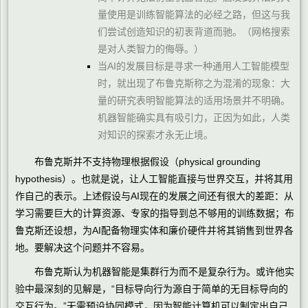
量使用是训练智能算法的必经之路，但这与我
们尝试创造知识的初衷背道而驰。（网格搜索
是对人类智力的侮辱。）
当AI的发展目标是寻求一种通用人工智能模型
时，就出现了布鲁克斯称之为混淆的现象：大
量的研究表明智能算法的适用场景并不明确。
机器智能确实具有吸引力，正因为如此，人类
对知识的探索才永无止境。
布鲁克斯并不支持物理根据假设（physical grounding
hypothesis）。也就是说，让人工智能直接与世界交互，并将其用
作自己的表示。上述假设与AI现在的发展之间还有很大的差距：从
学习需要巨大的计算资源、专家的指导到总不够用的训练数据；布
鲁克斯还设想，为AI配备物理实体和廉价硬件并将其销售到世界各
地。要解决这个问题并不容易。
布鲁克斯认为机器智能是集群行为而不是复杂行为。或许他实
验中最深刻的见解是，“目标导向行为源自于简单的无目标导向的
交互行为。”无需预设协同模式，因为智能计算机可以制定出自己