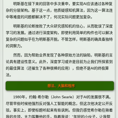
明斯基在接下来的回答中多次重申，要实现AI应该通过各种复
杂的分层架构。基于这一点，他质疑感知机算法，因为这一算法连
中等难度的问题都解决不了，何况实际问题更加复杂。
明斯基的论断挫败了大众研究感知机的信心，从而耽误了深度
学习的发展。通过进行深度架构，即使利用简单的构件也可以解决
复杂的问题似乎在为明斯基开脱。不管怎样，明斯基的确具备独特
的洞察力。
然而，因为帮助业界发现了各种原始方法的缺陷，明斯基的言
论具有建设性意义。此外，深度学习或许是目前为止我们所探索到
的最佳算法（还催生了各种很棒的应用），但绝不是AI的终极算
法。
想法、大脑和程序
1980年，约翰·希尔勒（John Searle）对于AI的发展很不满。
尽管早些时候他强烈反对强人工智能的概念，但这次他决定公开反
驳。事实上，即使标题听起来有些讽刺。但我仍感觉希尔勒在揪着
我的衣领，大力挥舞他的手，指着我说：“年轻的小伙子，让我帮