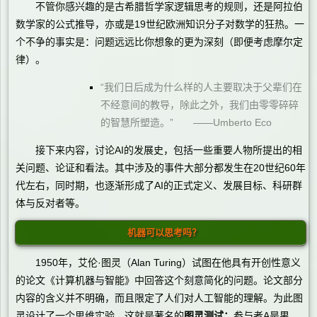
不管你感兴趣的是古希腊哲学家逻辑思考的规则，还是阿拉伯
数学家的公式推导，亦或是19世纪欧洲知识分子对数学的狂热。一
个不争的事实是：问题远远比你想象的更为深刻（即便考虑摩尔定
律）。
“我们日后成为什么样的人主要取决于父辈们在
不经意间的教导，除此之外，我们由零零碎碎
的智慧所塑造。” ——Umberto Eco
接下来内容，讨论AI的发展史，包括一些重要人物所提出的相
关问题、论证和看法。其中涉及的事件大部分都发生在20世纪60年
代左右，同时期，也逐渐形成了AI的正式定义、发展目标、科研群
体与反对者等。
机器可以思考吗？
1950年，艾伦·图灵（Alan Turing）试图在他具有开创性意义
的论文《计算机器与智能》中回答这个刻意简化的问题。论文部分
内容的含义并不明确，而且限定了人们对人工智能的理解。为此图
灵设计了一个思维实验，这就是著名的
图灵测试：
参与者A是男