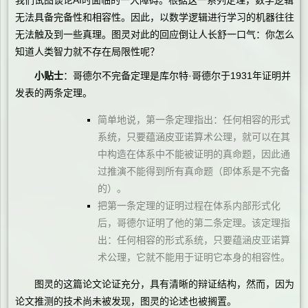
我们试图谈论AI时面临的一大障碍。根据这一系列定理，数学逻辑
无法具备完备性和相容性。因此，以数学逻辑进行学习的机器往往
无法触及到一些真理。图灵对此的回应倒让人长舒一口气：你怎么
知道人类智力就不存在局限性呢？
小贴士
：哥德尔不完备定理是库尔特·哥德尔于1931年证明并
发表的两条定理。
简单地说，第一条定理指出：任何相容的形式
系统，只要蕴涵皮亚诺算术公理，就可以在其
中构造在体系中不能被证明的真命题，因此通
过推演不能得到所有真命题（即体系是不完备
的）。
把第一条定理的证明过程在体系内部形式化
后，哥德尔证明了他的第二条定理。该定理指
出：任何相容的形式系统，只要蕴涵皮亚诺算
术公理，它就不能用于证明它本身的相容性。
图灵的这篇论文论证充分，具有清晰的辩证结构，然而，因为
论文推测的技术尚未被发现，图灵的论述也被搁置。