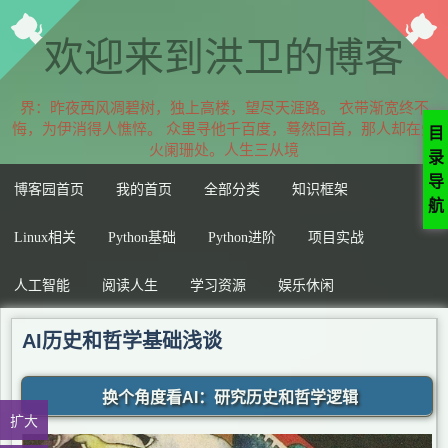
欢迎来到洪卫的博客
：昨夜西风凋碧树，独上高楼，望尽天涯路。 衣带渐宽终不悔，
为伊消得人憔悴。 众里寻他千百度，蓦然回首，那人却在灯火阑
目
珊处。人生三从境界
录
导
博客园首页
我的首页
全部分类
知识框架
航
Linux相关
Python基础
Python进阶
项目实战
人工智能
阅读人生
学习资源
娱乐休闲
AI历史和哲学基础浅谈
换个角度看AI
：研究历史和哲学逻辑
扩大