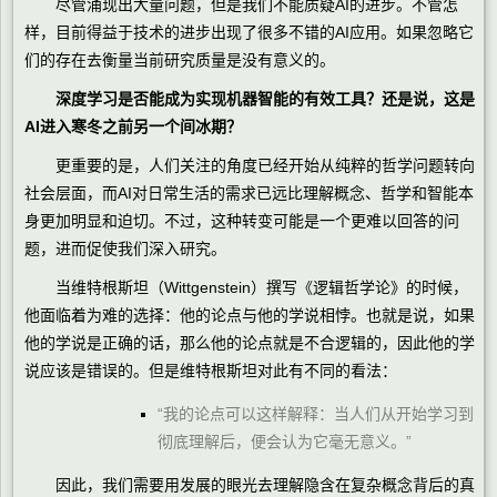
尽管涌现出大量问题，但是我们不能质疑AI的进步。不管怎
样，目前得益于技术的进步出现了很多不错的AI应用。如果忽略它
们的存在去衡量当前研究质量是没有意义的。
深度学习是否能成为实现机器智能的有效工具？还是说，这是
AI进入寒冬之前另一个间冰期？
更重要的是，人们关注的角度已经开始从纯粹的哲学问题转向
社会层面，而AI对日常生活的需求已远比理解概念、哲学和智能本
身更加明显和迫切。不过，这种转变可能是一个更难以回答的问
题，进而促使我们深入研究。
当维特根斯坦（Wittgenstein）撰写《逻辑哲学论》的时候，
他面临着为难的选择：他的论点与他的学说相悖。也就是说，如果
他的学说是正确的话，那么他的论点就是不合逻辑的，因此他的学
说应该是错误的。但是维特根斯坦对此有不同的看法：
“我的论点可以这样解释：当人们从开始学习到
彻底理解后，便会认为它毫无意义。”
因此，我们需要用发展的眼光去理解隐含在复杂概念背后的真