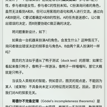
性，参与者B是女性，参与者C的性别未知。C扮演询问者的角色，
虽然无法看到A和B，但可以用客观的语句和两人进行交流。通过向
A和B提问，C要试着确定A和B的性别。A的任务是迷惑C，让C做
出错误的决定，而B则要协助C做正确的决定。
将问题重新设计，如下：
如果由一台机器来扮演A的角色，会发生什么？这种情况下，
询问者做出错误决定的频率会与角色A、B由两个真人扮演时一样
吗？
图灵的方法似乎遵从了鸭子测试（duck test）的原理：如果它
看起来像只鸭子，像鸭子一样游泳，像鸭子一样嘎嘎叫，那它大概
就是只鸭子。
当谈及人类相关的智能，例如意识，图灵的观点是，不能因为
某人（或某物）不具备尚未定义的特征而对其否定。因此，意识与
我们对AI的探索无关。
哥德尔不完备定理
（Gödel’s incompleteness theorems）是