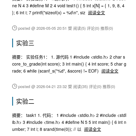
ne N 4 3 #define M 2 4 void test1() { 5 int x[N] = { 1, 9, 8, 4
}; 6 int i; 7 printf("sizeof(x) = %d\n", siz
阅读全文
posted @ 2026-05-05 20:51 槊
阅读(5)
评论(0)
推荐(0)
实验三
摘要： 实验任务1： 1. 源代码 1 #include <stdio.h> 2 char s
core_to_grade(int score); 3 int main() { 4 int score; 5 char g
rade; 6 while (scanf_s("%d", &score) != EOF)
阅读全文
posted @ 2026-04-21 23:32 槊
阅读(35)
评论(0)
推荐(0)
实验二
摘要： task1 1. 代码： 1 #include <stdio.h> 2 #include <stdl
ib.h> 3 #include <time.h> 4 #define N 5 5 int main() { 6 int n
umber; 7 int i; 8 srand(time(0)); // 以
阅读全文