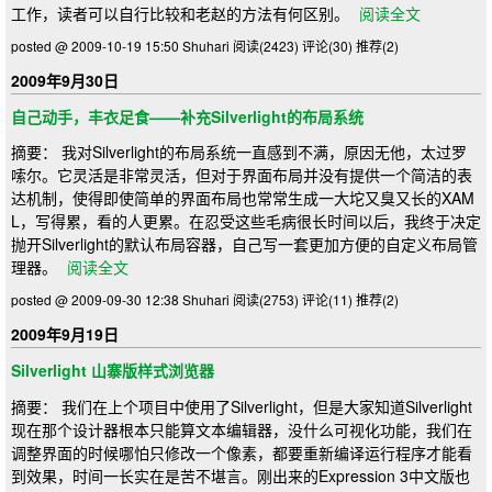
工作，读者可以自行比较和老赵的方法有何区别。
阅读全文
posted @ 2009-10-19 15:50 Shuhari
阅读(2423)
评论(30)
推荐(2)
2009年9月30日
自己动手，丰衣足食——补充Silverlight的布局系统
摘要： 我对Silverlight的布局系统一直感到不满，原因无他，太过罗
嗦尔。它灵活是非常灵活，但对于界面布局并没有提供一个简洁的表
达机制，使得即使简单的界面布局也常常生成一大坨又臭又长的XAM
L，写得累，看的人更累。在忍受这些毛病很长时间以后，我终于决定
抛开Silverlight的默认布局容器，自己写一套更加方便的自定义布局管
理器。
阅读全文
posted @ 2009-09-30 12:38 Shuhari
阅读(2753)
评论(11)
推荐(2)
2009年9月19日
Silverlight 山寨版样式浏览器
摘要： 我们在上个项目中使用了Silverlight，但是大家知道Silverlight
现在那个设计器根本只能算文本编辑器，没什么可视化功能，我们在
调整界面的时候哪怕只修改一个像素，都要重新编译运行程序才能看
到效果，时间一长实在是苦不堪言。刚出来的Expression 3中文版也