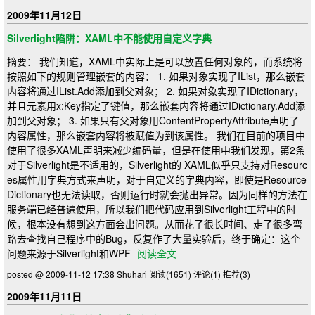
2009年11月12日
Silverlight陷阱：XAML中不能使用自定义字典
摘要： 我们知道，XAML中实际上是可以放置任何对象的，而系统将
按照如下的规则管理嵌套的内容： 1. 如果对象实现了IList，那么嵌套
内容将通过IList.Add添加到父对象； 2. 如果对象实现了IDictionary，
并且元素用x:Key指定了键值，那么嵌套内容将通过IDictionary.Add添
加到父对象； 3. 如果只有父对象用ContentPropertyAttribute声明了
内容属性，那么嵌套内容将被赋值为到该属性。 我们在目前的项目中
使用了很多XAML声明来减少编码量，但是在使用中我们发现，第2条
对于Silverlight是不适用的，Silverlight的 XAML似乎只支持对Resourc
es属性用字典方式来声明，对于自定义的字典内容，即使是Resource
Dictionary也无法读取，否则运行时就会抛出异常。因为同样的方法在
服务端已经普遍使用，所以我们把代码应用到Silverlight工程中的时
候，根本没有想到这方面会出问题。从而花了很长时间、走了很多弯
路去查找自己程序中的Bug，反复作了大量实验后，终于确定：这个
问题来源于Silverlight和WPF
阅读全文
posted @ 2009-11-12 17:38 Shuhari
阅读(1651)
评论(1)
推荐(3)
2009年11月11日