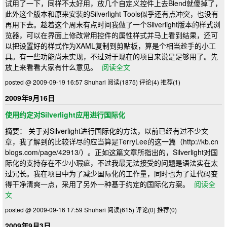
试用了一下，同样不太好用，放几个自定义控件上去Blend就傻掉了，
此外这个版本和原来安装的Silverlight Tools似乎还有点冲突，也没有
再用下去。趁着这个周末有点时间我做了一个Silverlight版本的样式浏
览器，可以在界面上修改常用控件的属性样式并马上看到结果，还可
以把设置好的样式作为XAML复制到剪贴板，算是个相当趁手的小工
具。有一些功能尚未实现，不过对于现在的项目来说是足够用了。先
放上来看看大家有什么意见。
阅读全文
posted @ 2009-09-19 16:57 Shuhari
阅读(1875)
评论(4)
推荐(1)
2009年9月16日
使用约定对Silverlight应用进行国际化
摘要： 关于对Silverlight进行国际化的方法，以前已经有过不少文
章，我了解到的比较详尽的应当算是TerryLee的这一篇（http://kb.cn
blogs.com/page/42913/）。正如这篇文章所指出的，Silverlight对国
际化的支持存在不少小瑕疵，不过我最无法接受的问题是语法实在太
过冗长。我在项目中为了减少国际化的工作量，同时也为了让代码变
得干净清爽一点，采用了另外一种基于约定的国际化方案。
阅读全
文
posted @ 2009-09-16 17:59 Shuhari
阅读(615)
评论(0)
推荐(0)
2009年9月3日