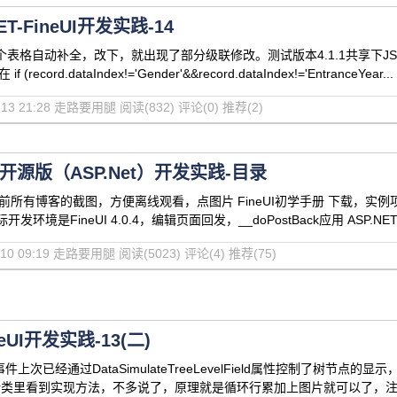
ET-FineUI开发实践-14
表格自动补全，改下，就出现了部分级联修改。测试版本4.1.1共享下JS，ex
ecord.dataIndex!='Gender'&&record.dataIndex!='EntranceYear...
05-13 21:28 走路要用腿
阅读(832)
评论(0)
推荐(2)
UI开源版（ASP.Net）开发实践-目录
所有博客的截图，方便离线观看，点图片 FineUI初学手册 下载，实例项目搭建 
开发环境是FineUI 4.0.4，编辑页面回发，__doPostBack应用 ASP.NET-
11-10 09:19 走路要用腿
阅读(5023)
评论(4)
推荐(75)
neUI开发实践-13(二)
事件上次已经通过DataSimulateTreeLevelField属性控制了树
eHeper类里看到实现方法，不多说了，原理就是循环行累加上图片就可以了，注意图片