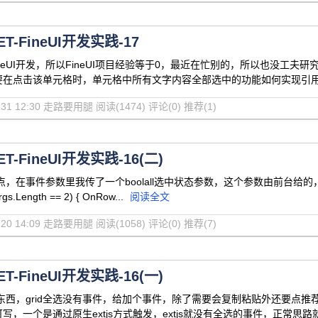
ET-FineUI开发实践-17
neUI开发，所以FineUI项目经验等于0，最近在忙别的，所以也没工夫研
击该单元格时，单元格中所有文字内容全部选中的功能如何实现引用地址http://fin
12-31 12:30 走路要用腿
阅读(1474)
评论(0)
推荐(1)
ET-FineUI开发实践-16(二)
，在事件参数里我传了一个boolall选中状态参数，这个参数由前台给的，Ro
s.Length == 2) { OnRow...
阅读全文
10-20 14:09 走路要用腿
阅读(1058)
评论(0)
推荐(7)
ET-FineUI开发实践-16(一)
东西，grid全选没有事件，给加个事件，除了需要会复制粘贴外还要点
写，一个是通过原生extjs方式触发，extjs就没有全选的事件，正常