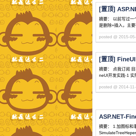
[置顶]
ASP.N
摘要： 以前写过一个
是删除+插入，主要在 if (r
posted @ 2015-
[置顶]
Fine
摘要： 点我订阅 目前
neUI开发实践-1 实际
posted @ 2014-
ASP.NET-Fi
摘要： 1.加图标和
SimulateTre