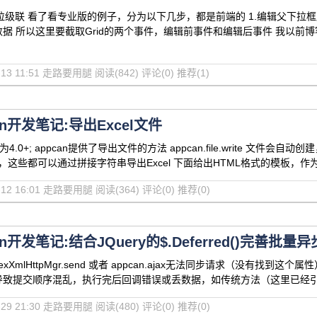
辑下垃级联 看了看专业版的例子，分为以下几步，都是前端的 1.编辑父下拉
 所以这里要截取Grid的两个事件，编辑前事件和编辑后事件 我以前博客里有编辑
07-13 11:51 走路要用腿
阅读(842)
评论(0)
推荐(1)
an开发笔记:导出Excel文件
DE为4.0+; appcan提供了导出文件的方法 appcan.file.write 文
l，这些都可以通过拼接字符串导出Excel 下面给出HTML格式的模板，
07-12 16:01 走路要用腿
阅读(364)
评论(0)
推荐(0)
an开发笔记:结合JQuery的$.Deferred()完善批量
 uexXmlHttpMgr.send 或者 appcan.ajax无法同步请求（
提交顺序混乱，执行完后回调错误或丢数据，如传统方法（这里已经引用的JQ包） 1
06-29 21:30 走路要用腿
阅读(480)
评论(0)
推荐(0)