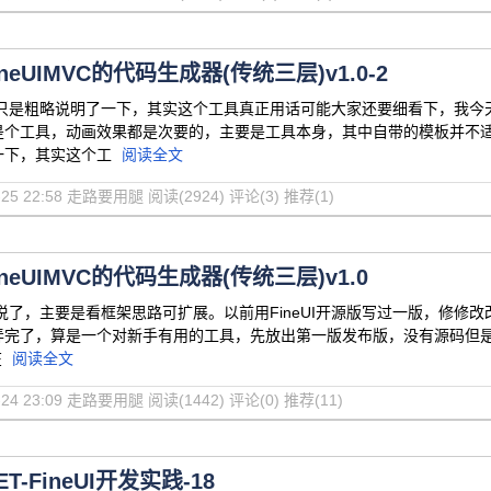
neUIMVC的代码生成器(传统三层)v1.0-2
客只是粗略说明了一下，其实这个工具真正用话可能大家还要细看下，我今
是个工具，动画效果都是次要的，主要是工具本身，其中自带的模板并不适
一下，其实这个工
阅读全文
01-25 22:58 走路要用腿
阅读(2924)
评论(3)
推荐(1)
neUIMVC的代码生成器(传统三层)v1.0
说了，主要是看框架思路可扩展。以前用FineUI开源版写过一版，修修改改
弄完了，算是一个对新手有用的工具，先放出第一版发布版，没有源码但是
在
阅读全文
01-24 23:09 走路要用腿
阅读(1442)
评论(0)
推荐(11)
ET-FineUI开发实践-18