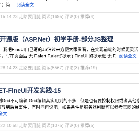
简...
阅读全文
10-15 14:23 走路要用腿
阅读(1695)
评论(0)
推荐(4)
UI开源版（ASP.Net）初学手册-部分JS整理
吧FineUI自己写的JS沾过来方便大家看看，在实现前端的时候更灵活 JS 实例 注释 控件
面后 无 F.alert F.alert('提示') FineUI 的提示框 无 F.
阅读全文
07-28 14:23 走路要用腿
阅读(5567)
评论(3)
推荐(19)
ET-FineUI开发实践-15
制Grid不可编辑 Grid编辑其实用到的不多...但是也有要控制权限或者
有写到后台事件，有时间再说吧，如果条件是服务器判断可以参考官网的
全文
05-22 10:58 走路要用腿
阅读(1075)
评论(0)
推荐(5)