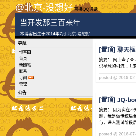
@北京-没想好
直接QQ通话
当开发那三百来年
本博客出生于2014年7月 北京-没想好
导航
[置顶]
聊天框D
博客园
首页
摘要： 网上查了查 A
新随笔
识星球的引流... 1.安
联系
posted @ 2019-
订阅
管理
公告
[置顶]
JQ-b
摘要： 因为实在
题，我是做传统后台
与，进入测试阶段
posted @ 2018-