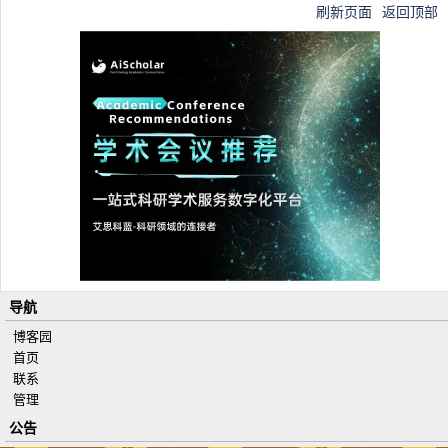
刷新页面
返回顶部
;
f_isColla
F('Panel1').f_isC
判断是否折
Panel
psed
ollapsed();
叠
控制选中状
f_setCh
F('CheckBox').f_s
CheckB
态 Checked
ecked
etChecked();
ox
=true
F('text').f_setValu
e('值') （同理 获
取就是getValue注
意大小写,注意
导航
getValue没有f_，
博客园
最新的4.2.2没
首页
联系
有）
管理
公告
<f:DropDownList