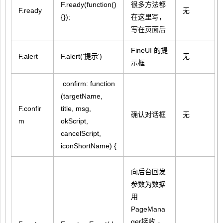
F.ready(function()
很多方法都
F.ready
无
{});
在这里写，
写在页面后
FineUI 的提
F.alert
F.alert('提示')
无
示框
confirm: function
(targetName,
F.confir
title, msg,
确认对话框
无
m
okScript,
cancelScript,
iconShortName) {
向后台回发
参数为数据
用
PageMana
ger接收 ，