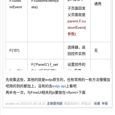
F.custo
F.customEvent(d
通用
mEvent
ata)
子页面回发
父页面就是
parent.F.cu
stomEvent(
参数
)
选择器，返
F('ID')
无
回控件实例
F('Panel1').f_set
设置控件的
f_setTitl
Title('新的标题')
title 需要
通用
e
(f_setTitle没有效
this.f_state[
先收集这些，其他的就是extjs原生的，也有常用的一些方法慢慢加
果就用setTitle)
'Title'];
吧用的到的都加上，没有的去
extjs api
上看吧
再补充一次，与FineUI相关的js要放在</form>下面
控制这折叠
需要
posted on
f_setColl
2015-07-28 14:23
F('Panel1').f_set
走路要用腿
阅读(
5567
) 评论(
3
)
收藏
举报
this.f_state[
Panel
apse
Collapse();
'Collapsed']