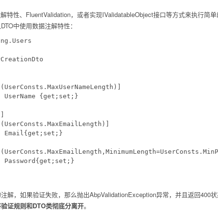
性、FluentValidation，或者实现IValidatableObject接口等
DTO中使用数据注解特性：
ng.Users

CreationDto

(UserConsts.MaxUserNameLength)]

 UserName {get;set;}

]

(UserConsts.MaxEmailLength)]

 Email{get;set;}

(UserConsts.MaxEmailLength,MinimumLength=UserConsts.MinP
 Password{get;set;}

解，如果验证失败，那么抛出AbpValidationException异常，并且返回400
验证规则和DTO类彻底分离开
。