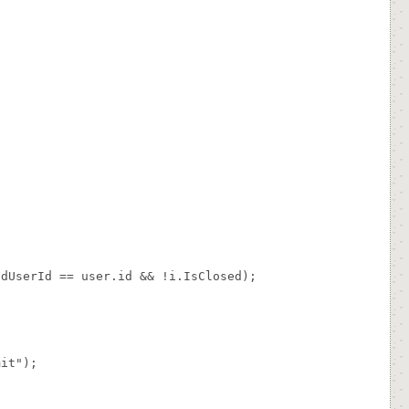
dUserId == user.id && !i.IsClosed);

it");
