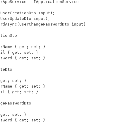
rAppService : IApplicationService

UserCreationDto input);

UserUpdateDto input);

rdAsync(UserChangePasswordDto input);

tionDto

rName { get; set; }

il { get; set; }

sword { get; set; }

teDto

get; set; }

rName { get; set; }

il { get; set; }

gePasswordDto

get; set; }

sword { get; set; }
