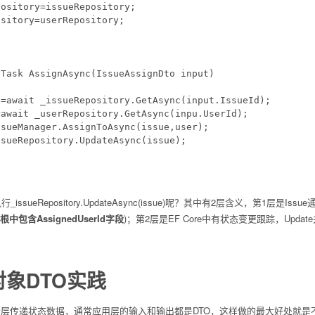
ository=issueRepository;

sitory=userRepository;

Task AssignAsync(IssueAssignDto input)

=await _issueRepository.GetAsync(input.IssueId);

await _userRepository.GetAsync(inpu.UserId);

sueManager.AssignToAsync(issue,user);

sueRepository.UpdateAsync(issue);

执行
_issueRepository.UpdateAsync(issue)
呢？其中有2层含义，第1层是Issue
中包含AssignedUserId字段
)；第2层是EF Core中有状态变更跟踪，Upd
对象DTO实践
示层传递状态数据，通常应用层的输入和输出都是DTO，这样做的最大好处就是