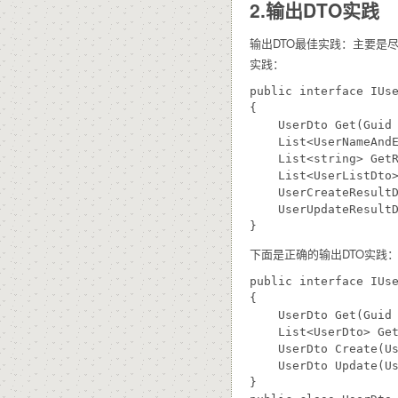
2.输出DTO实践
输出DTO最佳实践：主要是尽可
实践：
public interface IUse
{

    UserDto Get(Guid 
    List<UserNameAndE
    List<string> GetR
    List<UserListDto>
    UserCreateResultD
    UserUpdateResultD
下面是正确的输出DTO实践
public interface IUse
{

    UserDto Get(Guid 
    List<UserDto> Get
    UserDto Create(Us
    UserDto Update(Us
}
