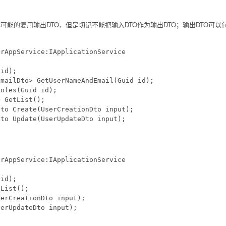
能的复用输出DTO，但是切记不能把输入DTO作为输出DTO；输出DTO可以包含更
rAppService:IApplicationService

id);

mailDto> GetUserNameAndEmail(Guid id);

oles(Guid id);

 GetList();

to Create(UserCreationDto input);

to Update(UserUpdateDto input);

：
rAppService:IApplicationService

id);

List();

erCreationDto input);

erUpdateDto input);
