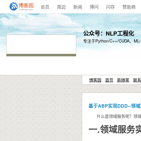
会员
周边
新闻
博问
闪存
赞助商
公众号：NLP工程化
专注于Python/C++/CUDA、M
博客园
首页
新随笔
联
基于ABP实现DDD--领
什么是领域服务呢？领域服
一.领域服务