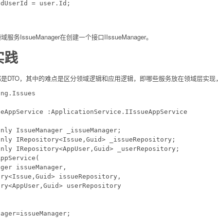
dUserId = user.Id;

ssueManager在创建一个接口IIssueManager。
实践
是DTO，其中的难点是区分领域逻辑和应用逻辑，即哪些服务放在领域层实现
ng.Issues

eAppService :ApplicationService.IIssueAppService

nly IssueManager _issueManager;

nly IRepository<Issue,Guid> _issueRepository;

nly IRepository<AppUser,Guid> _userRepository;

ppService(

ger issueManager,

ry<Issue,Guid> issueRepository,

ry<AppUser,Guid> userRepository

ager=issueManager;
