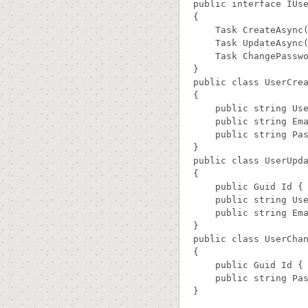
public interface IUse
{

    Task CreateAsync(
    Task UpdateAsync(
    Task ChangePasswo
}

public class UserCrea
{

    public string Use
    public string Ema
    public string Pas
}

public class UserUpda
{

    public Guid Id { 
    public string Use
    public string Ema
}

public class UserChan
{

    public Guid Id { 
    public string Pas