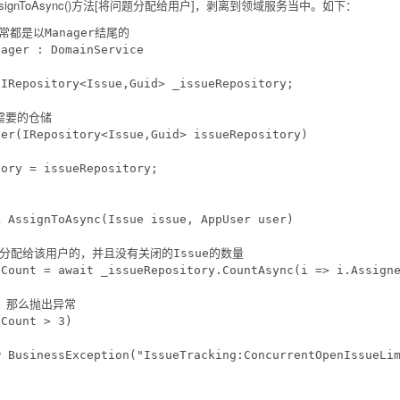
signToAsync()方法[将问题分配给用户]，剥离到领域服务当中。如下：
都是以Manager结尾的

ager : DomainService

IRepository<Issue,Guid> _issueRepository;

需要的仓储

er(IRepository<Issue,Guid> issueRepository)

ory = issueRepository;

 AssignToAsync(Issue issue, AppUser user)

获取分配给该用户的，并且没有关闭的Issue的数量

Count = await _issueRepository.CountAsync(i => i.Assigne
个，那么抛出异常

Count > 3)

 BusinessException("IssueTracking:ConcurrentOpenIssueLim