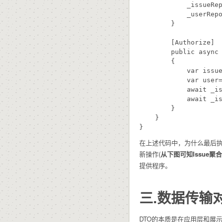
            _issueRep
            _userRepo
        }

        [Authorize]

        public async 
        {

            var issue
            var user=
            await _is
            await _is
        }

    }

在上述代码中，为什么最后
新操作(
从下图可知Issue聚合根
提供程序。
三.数据传输
DTO的本质是在应用层和展