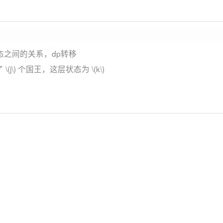
之间的关系，dp转移
了
\(j\)
个国王，这层状态为
\(k\)