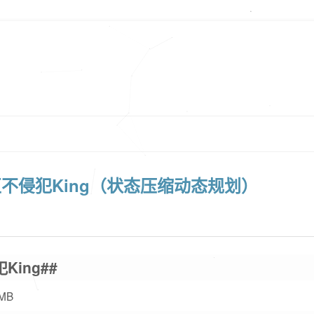
005]互不侵犯King（状态压缩动态规划）
犯King##
 MB