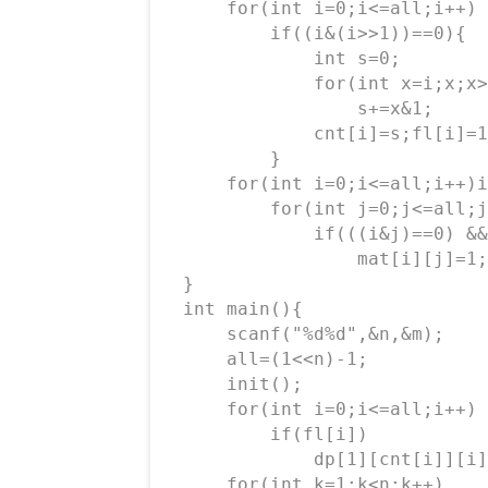
	for(int i=0;i<=all;i++)

		if((i&(i>>1))==0){            //排除同层国王的冲突情况 

			int s=0;

			for(int x=i;x;x>>=1)      //记录一层放国王的数量 

				s+=x&1;

			cnt[i]=s;fl[i]=1;

		}

	for(int i=0;i<=all;i++)if(fl[i])

		for(int j=0;j<=all;j++)if(fl[j])

			if(((i&j)==0) && ((i&(j>>1))==0) && ((j&(i>>1))==0))

				mat[i][j]=1;          //处理状态的转移 

}

int main(){

	scanf("%d%d",&n,&m);

	all=(1<<n)-1;

	init();

	for(int i=0;i<=all;i++)

		if(fl[i])

			dp[1][cnt[i]][i]=1;

	for(int k=1;k<n;k++)
