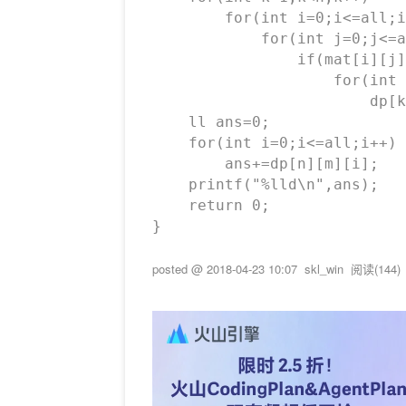
		for(int i=0;i<=all;i++)if(fl[i])

			for(int j=0;j<=all;j++)if(fl[j])               //枚举两层的状态 

				if(mat[i][j])

					for(int p=cnt[i];p+cnt[j]<=m;p++)      //p表示到第i层去了几个国王 

						dp[k+1][p+cnt[j]][j]+=dp[k][p][i]; //转移 

	ll ans=0;

	for(int i=0;i<=all;i++)

		ans+=dp[n][m][i];

	printf("%lld\n",ans);

	return 0;

posted @
2018-04-23 10:07
skl_win
阅读(
144
)