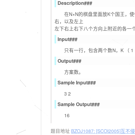
Description###
在N×N的棋盘里面放K个国王，使
右，以及左上
左下右上右下八个方向上附近的各一
Input###
只有一行，包含两个数N，K （ 1 <=N <=9
Output###
方案数。
Sample Input###
3 2
Sample Output###
16
题目地址
BZOJ1087: [SCOI2005]互不