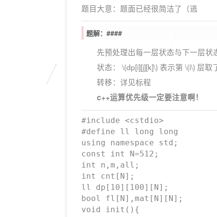
题目大意：题面已经很简洁了（逃
题解：
####
先预处理出每一层状态与下一层状态
状态：
\(dp[i][j][k]\)
表示第
\(i\)
层取
转移：详见标程
c++运算优先级一定要注意啊！
#include <cstdio>

#define ll long long

using namespace std;

const int N=512;

int n,m,all;

int cnt[N];

ll dp[10][100][N];

bool fl[N],mat[N][N];

void init(){
