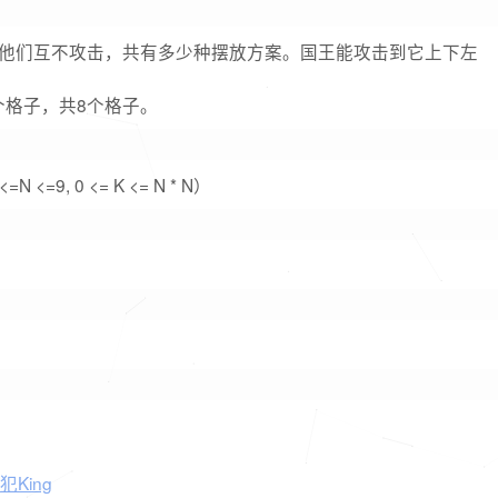
他们互不攻击，共有多少种摆放方案。国王能攻击到它上下左
个格子，共8个格子。
, 0 <= K <= N * N）
侵犯King