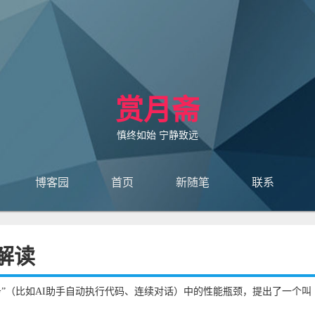
赏月斋
慎终如始 宁静致远
博客园
首页
新随笔
联系
订阅
管理
文解读
务”（比如AI助手自动执行代码、连续对话）中的性能瓶颈，提出了一个叫