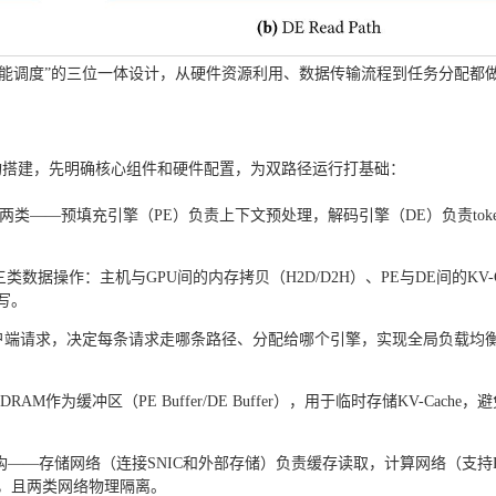
离+智能调度”的三位一体设计，从硬件资源利用、数据传输流程到任务分配都
tion）”架构搭建，先明确核心组件和硬件配置，为双路径运行打基础：
两类——预填充引擎（PE）负责上下文预处理，解码引擎（DE）负责toke
据操作：主机与GPU间的内存拷贝（H2D/D2H）、PE与DE间的KV-Ca
写。
客户端请求，决定每条请求走哪条路径、分配给哪个引擎，实现全局负载均
作为缓冲区（PE Buffer/DE Buffer），用于临时存储KV-Cache，
。
构——存储网络（连接SNIC和外部存储）负责缓存读取，计算网络（支持
发，且两类网络物理隔离。