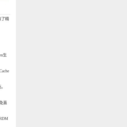
做了精
n生
che
衡。
避免直
RDM