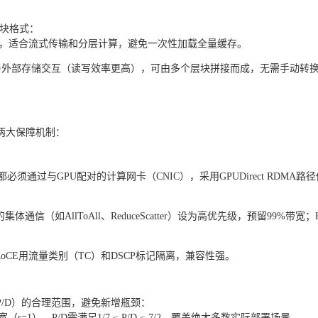
e块格式：
Cache，适合流式传输和分层计算，避免一次性加载全量缓存。
he，用于与外部存储交互（读写效率更高），可由多个层块拼接而成，无需手动转
两大保障机制：
通过与GPU配对的计算网卡（CNIC），采用GPUDirect RDMA路径
（如AllToAll、ReduceScatter）设为高优先级，预留99%带宽；K
。
，RoCE用流量类别（TC）和DSCP标记隔离，兼容性强。
/D）的合理范围，避免新增瓶颈：
=1），P/D需满足1/7 ≤ P/D ≤ 7/2，覆盖绝大多数实际部署场景。