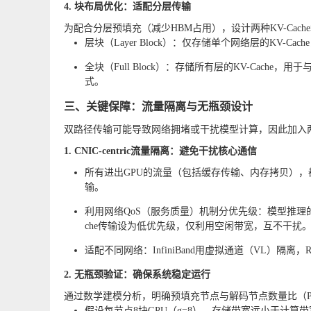
4. 块布局优化：适配分层传输
为配合分层预填充（减少HBM占用），设计两种KV-Cach
层块（Layer Block）：仅存储单个网络层的KV-
全块（Full Block）：存储所有层的KV-Cac
式。
三、关键保障：流量隔离与无瓶颈设计
双路径传输可能导致网络拥堵或干扰模型计算，因此加入
1. CNIC-centric流量隔离：避免干扰核心通信
所有进出GPU的流量（包括缓存传输、内存拷贝），都必须
输。
利用网络QoS（服务质量）机制分优先级：模型推理的集体通信
che传输设为低优先级，仅利用空闲带宽，互不干扰
适配不同网络：InfiniBand用虚拟通道（VL）隔离
2. 无瓶颈验证：确保系统稳定运行
通过数学建模分析，明确预填充节点与解码节点数量比（P
假设每节点8块GPU（g=8）、存储带宽远小于计算带宽（s