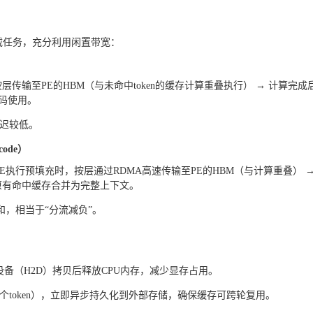
加载任务，充分利用闲置带宽：
）
→ 按层传输至PE的HBM（与未命中token的缓存计算重叠执行） → 计算完成
解码使用。
延迟较低。
code）
→ PE执行预填充时，按层通过RDMA高速传输至PE的HBM（与计算重叠） →
与原有命中缓存合并为完整上下文。
和，相当于“分流减负”。
到设备（H2D）拷贝后释放CPU内存，减少显存占用。
4个token），立即异步持久化到外部存储，确保缓存可跨轮复用。