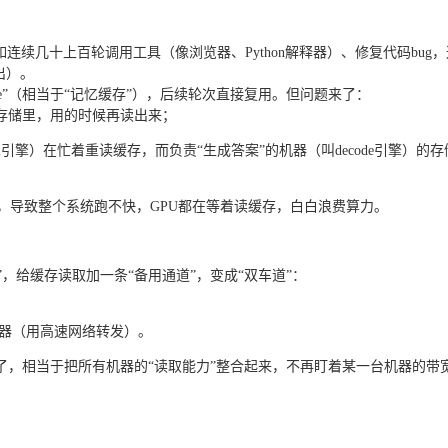
连续几十上百轮调用工具（像浏览器、Python解释器）、修复代码bug
出）。
he”（相当于“记忆缓存”），后续轮次直接复用。但问题来了：
外部存储里，用的时候再读出来；
ll引擎）在忙着重读缓存，而负责“生成答案”的机器（叫decode引擎）的
，导致整个系统跑不快，GPU都在等着读缓存，白白浪费算力。
斗”，给缓存读取加一条“备用通道”，变成“双车道”：
；
机器（用高速网络转发）。
了，相当于把所有机器的“读取能力”整合起来，不再盯着某一台机器的带