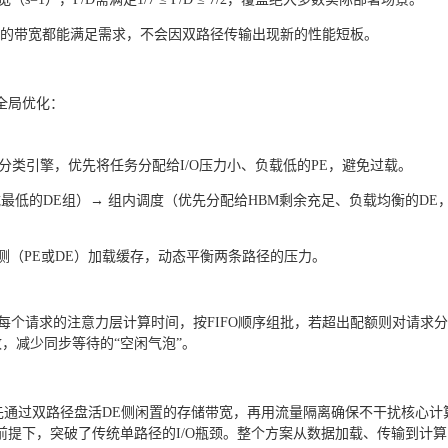
RAM的带宽都能满足需求，不会因双路径传输出现新的性能短板。
全局优化：
长度”分类引擎，优先将任务分配给I/O压力小、负载低的PE，避免过载。
最低的DE组）→ 组内调度（优先分配给HBM剩余充足、负载均衡的DE
（PE或DE）加载缓存，动态平衡两条路径的压力。
估每个请求的注意力层计算时间，按FIFO顺序组批，若超出配额则对请求
趋于一致，减少同步等待的“空闲气泡”。
控”：先通过双路径盘活DE侧闲置的存储带宽，再用流量隔离确保不干扰核心计
提下，突破了传统单路径的I/O瓶颈。整个方案从数据加载、传输到计算