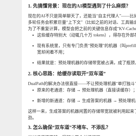
1. 先搞懂背景：现在的AI模型遇到了什么麻烦？
现在的AI不只是简单聊天了，还能当“自主代理人”——比如
多轮任务会积累巨量“上下文”（比如之前的对话、工具输
为了不重复计算，模型会把之前的关键信息存成“KV-Cac
这些缓存特别大（动辄几十万 tokens），得存在
现有系统里，只有专门负责“预处理”的机器（叫prefi
宽却闲着不用；
结果就是：预处理机器的存储带宽被占满，成了瓶颈
2. 核心思路：给缓存读取开“双车道”
DualPath的解决办法很直接——不让预处理机器“单打独
原来的老通道：存储 → 预处理机器（直接读缓存）
新增的新通道：存储 → 生成答案的机器 → 预处理
这样一来，生成答案的机器闲置的存储带宽就被利用起来
劲。
3. 怎么确保“双车道”不堵车、不添乱？