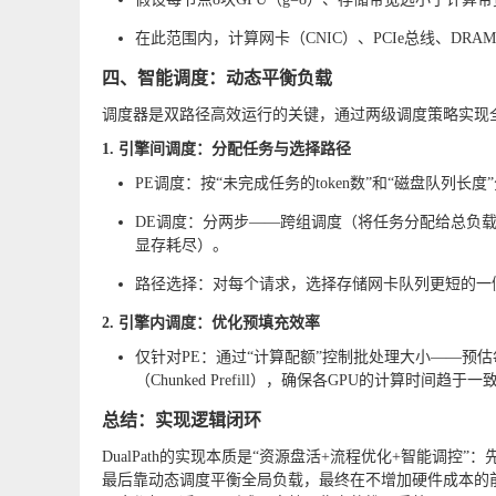
在此范围内，计算网卡（CNIC）、PCIe总线、D
四、智能调度：动态平衡负载
调度器是双路径高效运行的关键，通过两级调度策略实现
1. 引擎间调度：分配任务与选择路径
PE调度：按“未完成任务的token数”和“磁盘队列
DE调度：分两步——跨组调度（将任务分配给总负载
显存耗尽）。
路径选择：对每个请求，选择存储网卡队列更短的一侧
2. 引擎内调度：优化预填充效率
仅针对PE：通过“计算配额”控制批处理大小——预
（Chunked Prefill），确保各GPU的计算时间
总结：实现逻辑闭环
DualPath的实现本质是“资源盘活+流程优化+智能调
最后靠动态调度平衡全局负载，最终在不增加硬件成本的前