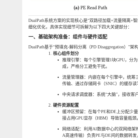
DualPath系统方案的实现核心是“双路径加载+流量隔
细化优化，具体实现细节可拆解为以下四大关键部分：
一、基础架构准备：组件与硬件适配
DualPath基于“预填充-解码分离（PD Disaggrega
核心组件划分
推理引擎：每个引擎管理1块GPU，分为
成，严格分工避免干扰。
流量管理器：内嵌在每个引擎中，统筹三类数
传输、通过存储网卡（SNIC）的缓存读
中央请求调度器：系统“大脑”，接收
硬件资源配置
缓冲区预留：在每个PE和DE上分配少量DRAM
接占用GPU显存（HBM）导致容量瓶颈
网络适配：利用AI数据中心的双网络架
A高速传输）负责PE与DE间的数据转