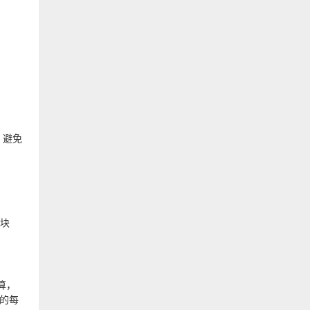
，避免
分块
算，
的每