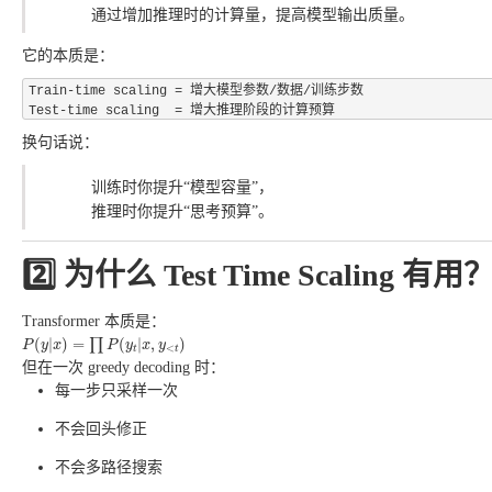
通过增加推理时的计算量，提高模型输出质量。
它的本质是：
Train-time scaling = 增大模型参数/数据/训练步数

换句话说：
训练时你提升“模型容量”，
推理时你提升“思考预算”。
2️⃣ 为什么 Test Time Scaling 有用
Transformer 本质是：
P
(
y
|
x
)
=
∏
P
(
y
t
|
x
,
y
<
t
)
(
|
)
=
(
|
,
)
∏
P
y
x
P
y
x
y
<
t
t
但在一次 greedy decoding 时：
每一步只采样一次
不会回头修正
不会多路径搜索