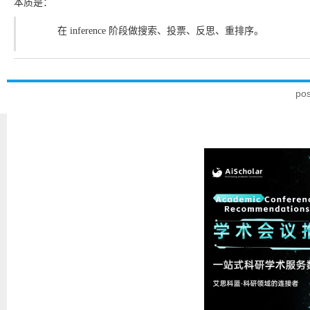
本质是：
在 inference 阶段做搜索、投票、反思、重排序。
po