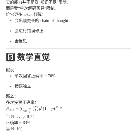
它的能力并不是受“知识不足”限制，
而是受“单次解码预算”限制。
给它更多 token 预算：
会出现更长的 chain-of-thought
会进行错误修正
会反思
5️⃣ 数学直觉
假设：
单次回答正确率 = 70%
错误独立
那么：
多次投票正确率：
P
v
o
t
e
=
∑
k
>
N
2
(
N
k
)
p
k
(
1
−
p
)
N
−
k
−
N
=
(
1
−
)
k
N
k
∑
(
)
P
p
p
N
v
o
t
e
>
k
k
2
当 N=5，p=0.7：
正确率 ≈ 83%
当 N=10：