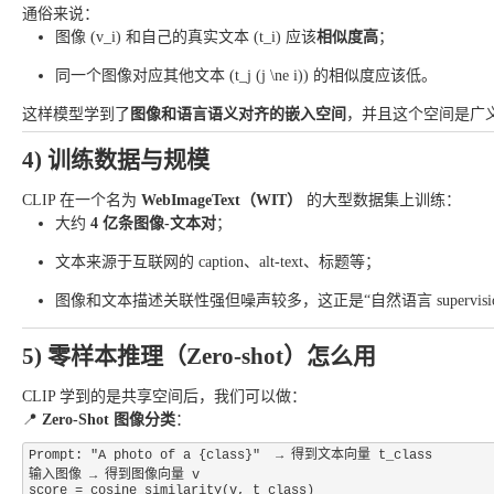
通俗来说：
图像 (v_i) 和自己的真实文本 (t_i) 应该
相似度高
；
同一个图像对应其他文本 (t_j (j \ne i)) 的相似度应该低。
这样模型学到了
图像和语言语义对齐的嵌入空间
，并且这个空间是广义
4) 训练数据与规模
CLIP 在一个名为
WebImageText（WIT）
的大型数据集上训练：
大约
4 亿条图像-文本对
；
文本来源于互联网的 caption、alt-text、标题等；
图像和文本描述关联性强但噪声较多，这正是“自然语言 supervisio
5) 零样本推理（Zero-shot）怎么用
CLIP 学到的是共享空间后，我们可以做：
📍
Zero-Shot 图像分类
：
Prompt: "A photo of a {class}"  → 得到文本向量 t_class

输入图像 → 得到图像向量 v
