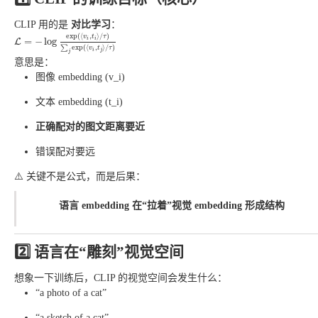
CLIP 用的是
对比学习
：
L
=
−
log
exp
(
⟨
v
i
,
t
i
⟩
/
τ
)
∑
j
exp
(
⟨
v
i
,
t
j
⟩
/
τ
)
exp
(
⟨
,
⟩
/
)
v
t
τ
i
i
=
−
log
L
∑
exp
(
⟨
,
⟩
/
)
v
t
τ
i
j
j
意思是：
图像 embedding (v_i)
文本 embedding (t_i)
正确配对的图文距离要近
错误配对要远
⚠️ 关键不是公式，而是后果：
语言 embedding 在“拉着”视觉 embedding 形成结构
2️⃣ 语言在“雕刻”视觉空间
想象一下训练后，CLIP 的视觉空间会发生什么：
“a photo of a cat”
“a sketch of a cat”