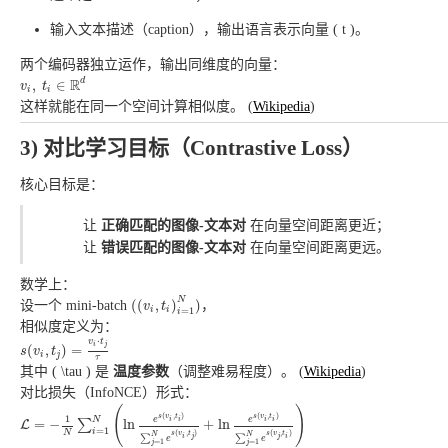
输入文本描述（caption），输出语言表示向量 ( t )。
两个编码器独立运作，输出同维度的向量：
v
i
,
t
i
∈
R
d
R
d
,
∈
v
t
i
i
这样就能在同一个空间计算相似度。 (
Wikipedia
)
3) 对比学习目标（Contrastive Loss）
核心目标是：
让
正确匹配的图像-文本对
在向量空间距离更近；
让
错误匹配的图像-文本对
在向量空间距离更远。
数学上：
(
(
v
i
,
t
i
)
i
=
1
N
)
N
(
(
,
)
)
设一个 mini-batch
，
v
t
i
i
=
1
i
相似度定义为：
s
(
v
i
,
t
j
)
=
v
i
⋅
t
j
τ
⋅
v
t
i
j
(
,
)
=
s
v
t
i
j
τ
其中 ( \tau ) 是
温度参数
（调整难易程度）。 (
Wikipedia
)
对比损失（InfoNCE）形式：
L
=
−
1
N
∑
i
=
1
N
(
ln
e
s
(
v
i
,
t
i
)
∑
j
=
1
N
e
s
(
v
i
,
t
j
)
+
ln
e
s
(
v
i
,
t
i
)
∑
j
=
1
N
e
s
(
v
j
,
t
i
)
)
(
)
(
,
)
(
,
)
s
v
t
s
v
t
1
i
i
i
i
N
e
e
=
−
ln
+
ln
∑
L
=
1
i
(
,
)
(
,
)
N
s
v
t
s
v
t
N
N
∑
∑
i
j
j
i
e
e
=
1
=
1
j
j