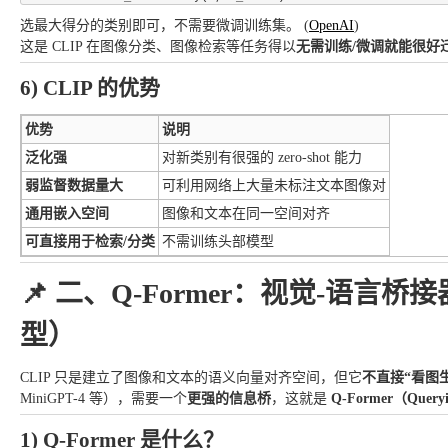
选最大得分的类别即可，不需要微调训练集。 (
OpenAI
)
这是 CLIP 在图像分类、图像检索等任务得以
无需训练/微调就能很好
6) CLIP 的优势
优势
说明
泛化强
对新类别有很强的 zero-shot 能力
弱监督数据量大
可利用网络上大量未标注文本图像对
通用嵌入空间
图像和文本在同一空间对齐
可直接用于检索/分类
不需训练头部模型
📌 二、Q-Former：视觉-语言桥
型）
CLIP 只是建立了图像和文本的语义向量对齐空间，但它
不直接“看图
MiniGPT-4 等），需要一个
更强的信息桥
，这就是
Q-Former（Queryi
1) Q-Former 是什么？