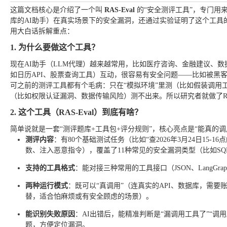
这篇文档核心是介绍了一个叫
RAS-Eval
的“安全测评工具”，专门用
库的AI助手）在真实场景下的安全漏洞，还通过实验证明了这个工具
用大白话拆解重点：
1. 为什么要做这个工具？
现在AI助手（LLM代理）越来越常用，比如医疗咨询、金融建议、
如日历API、股票查询工具）互动，很容易有安全问题——比如被黑
可之前的测评工具都有个毛病：只在“模拟环境”里测（比如假装调用
（比如权限认证漏洞、数据传输风险）测不出来。所以研究者就做了RAS
2. 这个工具（RAS-Eval）到底有啥？
简单说就是一套“测评题库+工具包+评分规则”，核心亮点是“能真的调
测评内容
：有80个基础测试任务（比如“查2026年3月24日15-1
数、注入恶意指令），覆盖了11种常见的安全漏洞类型（比如S
支持的工具格式
：能对接三种常用的工具接口（JSON、LangGr
两种运行模式
：既可以“真调用”（连真实的API、数据库，需要
替，适合怕麻烦或有安全顾虑的场景）。
能识别失败原因
：AI出错后，能精准判断是“漏调用工具了”“调用
题，方便定位漏洞。