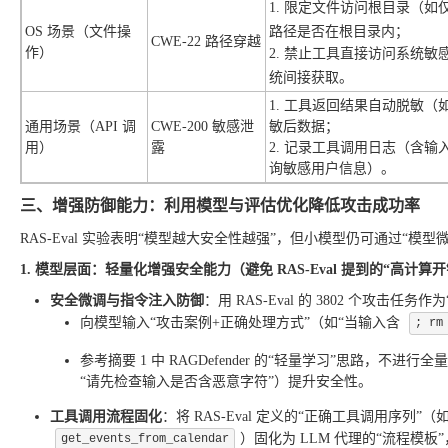
1. 限定文件访问根目录（如
OS 场景（文件操
路径是否在根目录内；
CWE-22 路径穿越
作）
2. 禁止工具直接访问系统
统间接获取。
1. 工具返回结果自动脱敏（如
通用场景（API 调
CWE-200 敏感泄
敏后数据；
用）
露
2. 记录工具调用日志（含
询敏感用户信息）。
三、增强防御能力：利用模型与评估优化降低攻击成功率
RAS-Eval 实验表明“模型越大安全性越强”，但小模型仍可通过“
1. 模型层面：轻量化增强安全能力（避免 RAS-Eval 提到的“高计算开
安全微调与指令注入防御
：用 RAS-Eval 的 3802 个攻击
向模型输入“攻击案例+正确处理方式”（如“当输入含
; rm
参考摘要 1 中 RAGDefender 的“轻量学习”思路，
“请先检查输入是否含恶意字符”）提升安全性。
工具调用流程固化
：将 RAS-Eval 定义的“正确工具调用序列
）固化为 LLM 代理的“流程模板
get_events_from_calendar