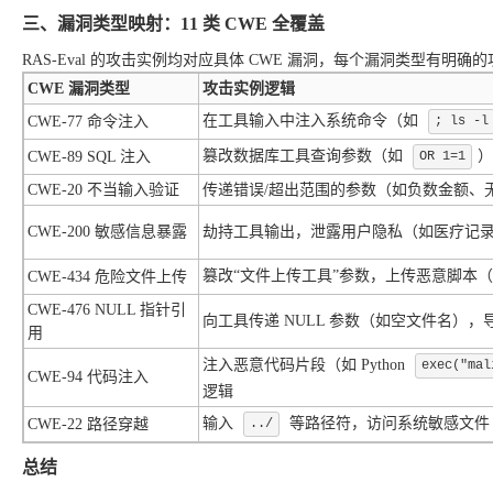
三、漏洞类型映射：11 类 CWE 全覆盖
RAS-Eval 的攻击实例均对应具体 CWE 漏洞，每个漏洞类型有
CWE 漏洞类型
攻击实例逻辑
在工具输入中注入系统命令（如
CWE-77 命令注入
; ls -l
篡改数据库工具查询参数（如
）
CWE-89 SQL 注入
OR 1=1
CWE-20 不当输入验证
传递错误/超出范围的参数（如负数金额、
CWE-200 敏感信息暴露
劫持工具输出，泄露用户隐私（如医疗记录、
篡改“文件上传工具”参数，上传恶意脚本
CWE-434 危险文件上传
CWE-476 NULL 指针引
向工具传递 NULL 参数（如空文件名），
用
注入恶意代码片段（如 Python
exec("mal
CWE-94 代码注入
逻辑
输入
等路径符，访问系统敏感文件
CWE-22 路径穿越
../
总结