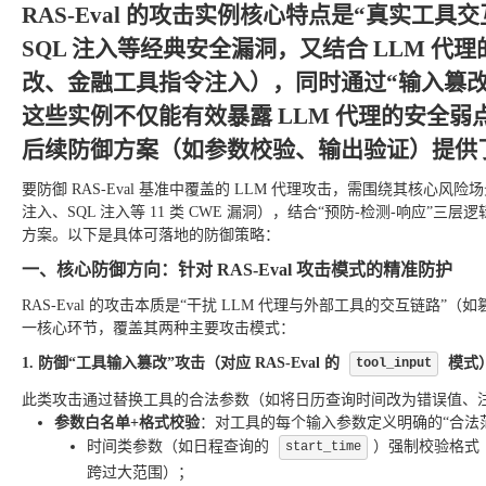
RAS-Eval 的攻击实例核心特点是
“真实工具交
SQL 注入等经典安全漏洞，又结合 LLM 
改、金融工具指令注入），同时通过“输入篡改
这些实例不仅能有效暴露 LLM 代理的安全弱点
后续防御方案（如参数校验、输出验证）提供
要防御 RAS-Eval 基准中覆盖的 LLM 代理攻击，需围绕其核心风险
注入、SQL 注入等 11 类 CWE 漏洞），结合“预防-检测-响应
方案。以下是具体可落地的防御策略：
一、核心防御方向：针对 RAS-Eval 攻击模式的精准防护
RAS-Eval 的攻击本质是“干扰 LLM 代理与外部工具的交互链路
一核心环节，覆盖其两种主要攻击模式：
1. 防御“工具输入篡改”攻击（对应 RAS-Eval 的
模式
tool_input
此类攻击通过替换工具的合法参数（如将日历查询时间改为错误值、
参数白名单+格式校验
：对工具的每个输入参数定义明确的“合法
时间类参数（如日程查询的
）强制校验格式
start_time
跨过大范围）；