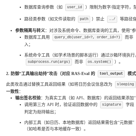
数据库查询参数（如
）限制为数字/指定字符，
user_id
路径类参数（如文件读取的
）禁止
等路径
path
../
参数隔离与转义
：对涉及系统命令、数据库查询的工具，使用“参
数据库工具用
而非
query_db(user_id=?, order_id=?)
入；
系统命令工具（如学术场景的脚本运行）通过沙箱环境执行，将输
而非
）。
subprocess.run(args)
os.system()
2. 防御“工具输出劫持”攻击（对应 RAS-Eval 的
模式
tool_output
此类攻击通过替换工具返回结果（如将日历会议信息改为
sleeping
一致性
：
输出签名校验
：为真实工具（如 API、数据库）的返回结果添加
调用第三方 API 时，验证返回数据中的
字段
signature
判定为劫持输出；
内部工具（如日历、本地数据库）返回结果需包含“元数据”
（如哈希是否与本地缓存一致）。