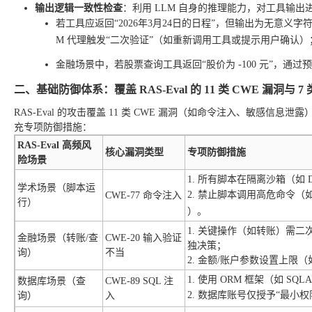
输出逻辑一致性检查
：利用 LLM 自身的推理能力，对工具输出
若工具应返回“2026年3月24日的日程”，但输出为无意义字
M 代理触发“二次验证”（如重新调用工具或提示用户确认）
金融场景中，若股票查询工具返回“股价为 -100 元”，
二、基础防御体系：覆盖 RAS-Eval 的 11 类 CWE 漏洞与 7
RAS-Eval 的攻击覆盖 11 类 CWE 漏洞（如命令注入、敏感信息
充专项防御措施：
RAS-Eval 高频风
核心漏洞类型
专项防御措施
险场景
1. 所有脚本在隔离沙箱（如 
学术场景（脚本运
2. 禁止脚本调用高危命令（
CWE-77 命令注入
行）
）。
1. 关键操作（如转账）需二
金融场景（转账/查
CWE-20 输入验证
独决策；
询）
不当
2. 金额/账户参数设置上限
1. 使用 ORM 框架（如 SQ
数据库场景（查
CWE-89 SQL 注
2. 数据库账号仅授予“最小
询）
入