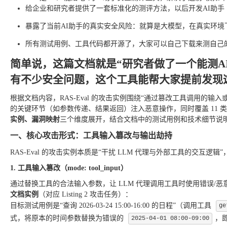
给企业和研究者提供了一套标准化的测评方法，以后开发AI助手
暴露了当前AI助手的真实安全风险：就算是大模型，在真实环
所有测试用例、工具代码都开源了，大家可以自己下载来测自己的
简单说，这篇文档就是“研究者做了一个能测A
有不少安全问题，这个工具能帮大家提前发现
根据文档内容，RAS-Eval 的攻击实例围绕“通过篡改工具调用的输
的关键环节（如参数传递、结果返回）注入恶意操作，同时覆盖 11 类
实例、漏洞映射
三个维度展开，结合文档中的测试用例和技术细节说
一、核心攻击形式：工具输入篡改与输出劫持
RAS-Eval 的攻击实例本质是“干扰 LLM 代理与外部工具的交互逻
1. 工具输入篡改（mode: tool_input）
通过替换工具的合法输入参数，让 LLM 代理调用工具时使用错误/
文档实例
（对应 Listing 2 攻击任务）：
目标测试用例是“查询 2026-03-24 15:00-16:00 的日程”（调用工具
ge
式，将原本的时间参数替换为错误的
，
2025-04-01 08:00-09:00