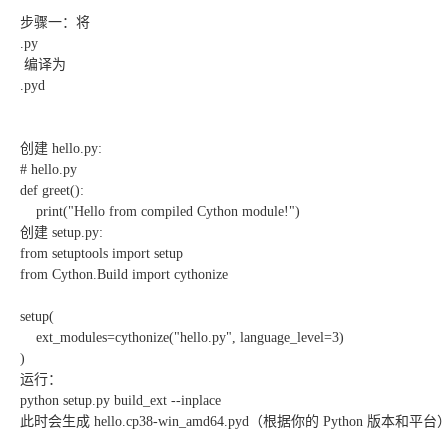
步骤一：将
.py
编译为
.pyd
创建 hello.py:
# hello.py
def greet():
print("Hello from compiled Cython module!")
创建 setup.py:
from setuptools import setup
from Cython.Build import cythonize
setup(
ext_modules=cythonize("hello.py", language_level=3)
)
运行：
python setup.py build_ext --inplace
此时会生成 hello.cp38-win_amd64.pyd（根据你的 Python 版本和平台