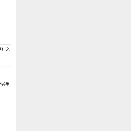
点）之
发者手