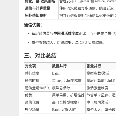
优化广播/收集策略
合理安排
all_gather
和
reduce_scatter
通信与计算重叠
使用流水线和异步通信，隐藏延迟
拓扑感知映射
把并行进程映射到通信延迟更低的 G
通信优势：
每层通信量与
中间激活维度
成正比，而不是整个模型
模型参数越大，切得越细，单 GPU 负载越低。
三、对比总结
对比项
数据并行
张量并行
并行维度
Batch
模型参数/激活
通信时机
每 step 后同步梯度
每层计算前后同步
通信量与谁相关
模型总参数
激活张量维度
优势
简单易用、扩展性好
节省单卡显存、适
通信代价
高（全模型梯度）
中（层内激活）
典型场景
Batch 足够大时
模型太大，单卡放