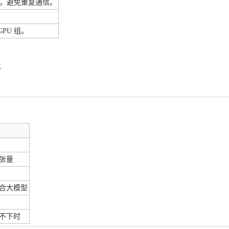
，避免重复通信。
。
PU 组。
；
张量
合大模型
不下时