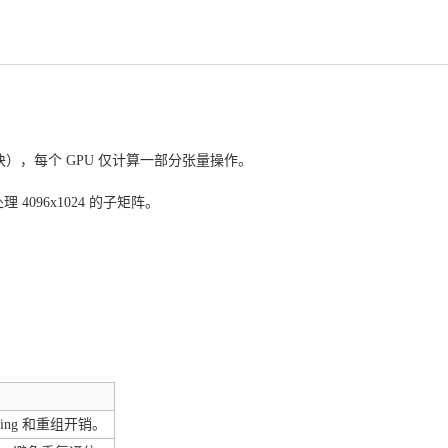
切块），每个 GPU 仅计算一部分张量操作。
只处理
4096x1024
的子矩阵。
；
ding 和重组开销。