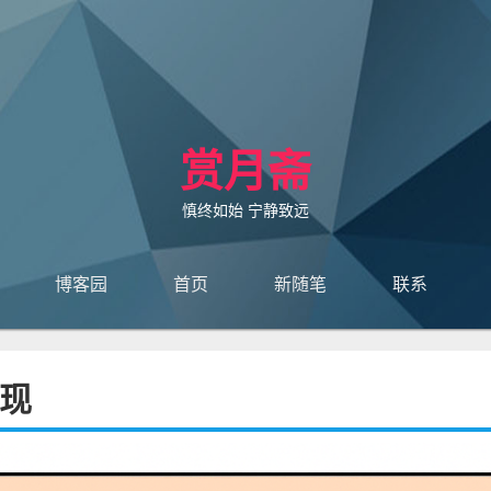
赏月斋
慎终如始 宁静致远
博客园
首页
新随笔
联系
订阅
管理
现