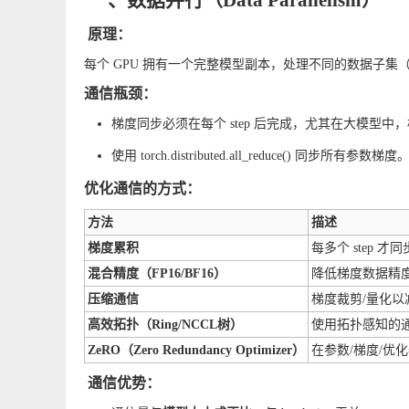
一、数据并行（Data Parallelism）
原理：
每个 GPU 拥有一个完整模型副本，处理不同的数据子集（bat
通信瓶颈：
梯度同步必须在每个 step 后完成，尤其在大模型中
使用
torch.distributed.all_reduce()
同步所有参数梯度
优化通信的方式：
方法
描述
梯度累积
每多个 step 
混合精度（FP16/BF16）
降低梯度数据精
压缩通信
梯度裁剪/量化
高效拓扑（Ring/NCCL树）
使用拓扑感知的通信算
ZeRO（Zero Redundancy Optimizer）
在参数/梯度/优
通信优势：