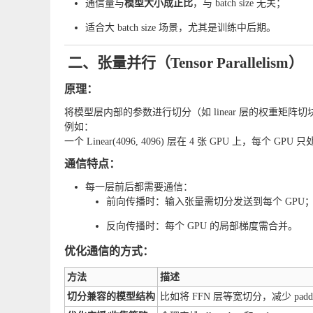
通信量与
模型大小成正比
，与 batch size 无关；
适合大 batch size 场景，尤其是训练中后期。
二、张量并行（Tensor Parallelism）
原理：
将模型层内部的参数进行切分（如 linear 层的权重矩阵
例如：
一个
Linear(4096, 4096)
层在 4 张 GPU 上，每个 GPU 
通信特点：
每一层前后都需要通信：
前向传播时：输入张量需切分发送到每个 GPU
反向传播时：每个 GPU 的局部梯度需合并。
优化通信的方式：
方法
描述
切分兼容的模型结构
比如将 FFN 层等宽切分，减少 pad