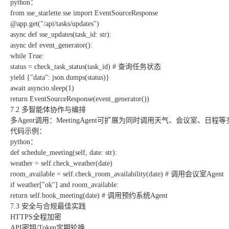
python：
from sse_starlette.sse import EventSourceResponse
@app.get("/api/tasks/updates")
async def sse_updates(task_id: str):
async def event_generator():
while True:
status = check_task_status(task_id) # 查询任务状态
yield {"data": json.dumps(status)}
await asyncio.sleep(1)
return EventSourceResponse(event_generator())
7.2 多智能体协作与编排
多Agent调用：MeetingAgent可扩展为同时调用天气、会议室、日程
代码示例：
python：
def schedule_meeting(self, date: str):
weather = self.check_weather(date)
room_available = self.check_room_availability(date) # 调用会议室Agent
if weather["ok"] and room_available:
return self.book_meeting(date) # 调用预约系统Agent
7.3 安全与合规最佳实践
HTTPS全程加密
API密钥/Token定期轮换