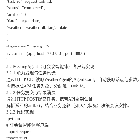
"task_id": request.task_id,
"status": "completed",
"artifact": {
"date": target_date,
"weather": weather_db[target_date]
}
}
if name == "__main__":
uvicorn.run(app, host="0.0.0.0", port=8000)
`
3.2 MeetingAgent（订会议智能体）客户端实现
3.2.1 能力发现与任务构造
通过HTTP GET读取WeatherAgent的Agent Card，自动获取端点与参
构造标准A2A任务对象，分配唯一task_id。
3.2.2 任务提交与结果消费
通过HTTP POST提交任务，携带API密钥认证。
解析返回的artifact，结合业务逻辑（如天气状况）决策会议安排。
3.2.3 代码实现
`python
# 订会议智能体客户端
import requests
import uuid