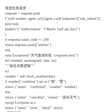
发送任务请求
response = requests.post(
f"{self.weather_agent_url}{agent_card['endpoints']['task_submit']}",
json=task,
headers={"Authorization": f"Bearer {self.api_key}"}
)
if response.status_code == 200:
return response.json()["artifact"]
else:
raise Exception(f"天气查询失败: {response.text}")
def schedule_meeting(self, date: str):
"""综合决策逻辑"""
try:
weather = self.check_weather(date)
if weather["condition"] not in ["雨", "雪"]:
return {"status": "confirmed", "weather": weather}
else:
return {"status": "cancelled", "reason": "恶劣天气"}
except Exception as e:
return {"status": "error", "detail": str(e)}