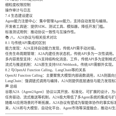
细粒度权限控制
操作审计与日志
7.4 生态建设建议
Agent能力注册中心：集中管理Agent能力，支持自动发现与编排。
开发者工具链：提供SDK、测试工具、模拟器，降低开发门槛。
标准测试用例：推动协议一致性与互操作性。
📚 八、A2A协议与相关技术对比
8.1 与传统API集成的区别
能力发现：A2A支持自动能力发现，传统API需手动对接。
任务生命周期管理：A2A内建任务状态机，传统API多为一次性调用。
多内容类型支持：A2A支持结构化消息、工件，传统API多为定制格
流式与推送机制：A2A原生支持SSE/Webhook，传统API需额外实现。
8.2 与OpenAI Function Calling、LangChain等的关系
OpenAI Function Calling：主要聚焦大模型内部函数调用，A2A则
LangChain：强调链式调用与编排，A2A则提供底层通信与能力发
🏁 总结
谷歌A2A（Agent2Agent）协议以其开放、标准化、可扩展的设
任务驱动、流式推送等机制，A2A极大降低了多Agent系统的集成与
随着AI应用场景的不断拓展，A2A协议有望成为智能体协作的事实标
来，A2A将与大模型、自动化平台、Agent市场等深度融合，推动AI
————————————————