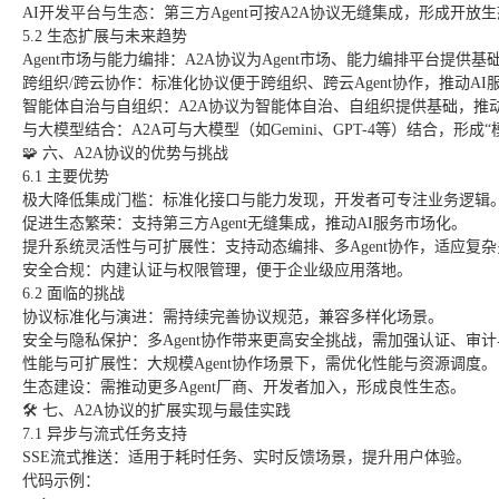
AI开发平台与生态：第三方Agent可按A2A协议无缝集成，形成开放
5.2 生态扩展与未来趋势
Agent市场与能力编排：A2A协议为Agent市场、能力编排平台提供基
跨组织/跨云协作：标准化协议便于跨组织、跨云Agent协作，推动AI
智能体自治与自组织：A2A协议为智能体自治、自组织提供基础，推动
与大模型结合：A2A可与大模型（如Gemini、GPT-4等）结合，形成“
🧩 六、A2A协议的优势与挑战
6.1 主要优势
极大降低集成门槛：标准化接口与能力发现，开发者可专注业务逻辑
促进生态繁荣：支持第三方Agent无缝集成，推动AI服务市场化。
提升系统灵活性与可扩展性：支持动态编排、多Agent协作，适应复
安全合规：内建认证与权限管理，便于企业级应用落地。
6.2 面临的挑战
协议标准化与演进：需持续完善协议规范，兼容多样化场景。
安全与隐私保护：多Agent协作带来更高安全挑战，需加强认证、审
性能与可扩展性：大规模Agent协作场景下，需优化性能与资源调度。
生态建设：需推动更多Agent厂商、开发者加入，形成良性生态。
🛠️ 七、A2A协议的扩展实现与最佳实践
7.1 异步与流式任务支持
SSE流式推送：适用于耗时任务、实时反馈场景，提升用户体验。
代码示例：