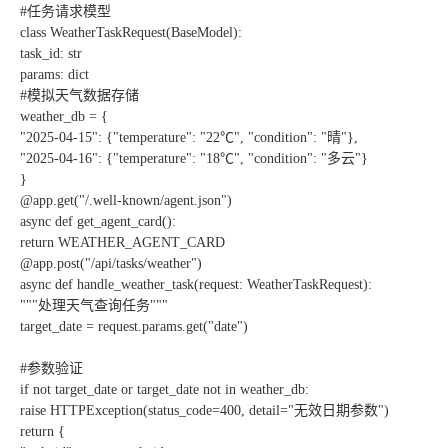
#任务请求模型
class WeatherTaskRequest(BaseModel):
task_id: str
params: dict
#模拟天气数据存储
weather_db = {
"2025-04-15": {"temperature": "22℃", "condition": "晴"},
"2025-04-16": {"temperature": "18℃", "condition": "多云"}
}
@app.get("/.well-known/agent.json")
async def get_agent_card():
return WEATHER_AGENT_CARD
@app.post("/api/tasks/weather")
async def handle_weather_task(request: WeatherTaskRequest):
"""处理天气查询任务"""
target_date = request.params.get("date")
#参数验证
if not target_date or target_date not in weather_db:
raise HTTPException(status_code=400, detail="无效日期参数")
return {