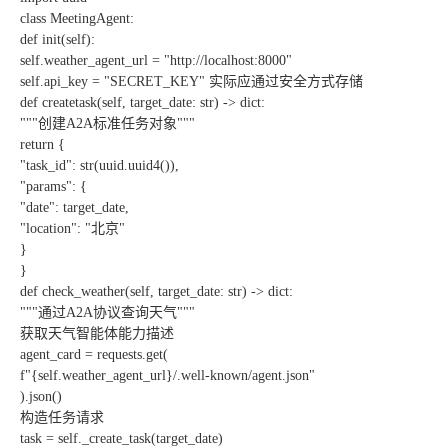
class MeetingAgent:
def init(self):
self.weather_agent_url = "http://localhost:8000"
self.api_key = "SECRET_KEY" 实际应通过安全方式存储
def createtask(self, target_date: str) -> dict:
"""创建A2A标准任务对象"""
return {
"task_id": str(uuid.uuid4()),
"params": {
"date": target_date,
"location": "北京"
}
}
def check_weather(self, target_date: str) -> dict:
"""通过A2A协议查询天气"""
获取天气智能体能力描述
agent_card = requests.get(
f"{self.weather_agent_url}/.well-known/agent.json"
).json()
构造任务请求
task = self._create_task(target_date)