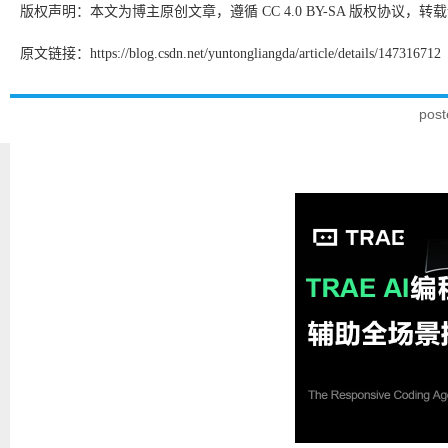
版权声明：本文为博主原创文章，遵循 CC 4.0 BY-SA 版权协议
原文链接：https://blog.csdn.net/yuntongliangda/article/details/147316712
pos