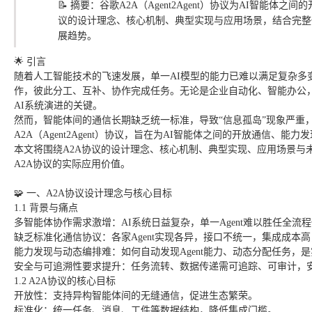
📝 摘要：谷歌A2A（Agent2Agent）协议为AI智能
议的设计理念、核心机制、典型实现与应用场景，结合完整
展趋势。
🌟 引言
随着人工智能技术的飞速发展，单一AI模型的能力已难以满足复杂多变
作，彼此分工、互补、协作完成任务。无论是企业自动化、智能办公
AI系统演进的关键。
然而，智能体间的通信长期缺乏统一标准，导致“信息孤岛”现象严重，
A2A（Agent2Agent）协议，旨在为AI智能体之间的开放通信
本文将围绕A2A协议的设计理念、核心机制、典型实现、应用场景与
A2A协议的实际应用价值。
🧩 一、A2A协议设计理念与核心目标
1.1 背景与痛点
多智能体协作需求激增：AI系统日益复杂，单一Agent难以胜任全流
缺乏标准化通信协议：各家Agent实现各异，接口不统一，集成成本
能力发现与动态编排难：如何自动发现Agent能力、动态分配任务，
安全与可追溯性要求提升：任务流转、数据传递需可追踪、可审计，
1.2 A2A协议的核心目标
开放性：支持异构智能体间的无缝通信，促进生态繁荣。
标准化：统一任务、消息、工件等数据结构，降低集成门槛。