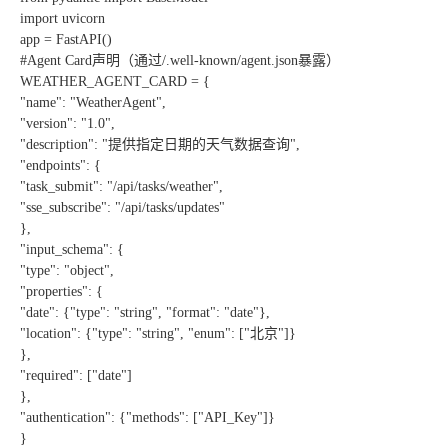
import uvicorn
app = FastAPI()
#Agent Card声明（通过/.well-known/agent.json暴露）
WEATHER_AGENT_CARD = {
"name": "WeatherAgent",
"version": "1.0",
"description": "提供指定日期的天气数据查询",
"endpoints": {
"task_submit": "/api/tasks/weather",
"sse_subscribe": "/api/tasks/updates"
},
"input_schema": {
"type": "object",
"properties": {
"date": {"type": "string", "format": "date"},
"location": {"type": "string", "enum": ["北京"]}
},
"required": ["date"]
},
"authentication": {"methods": ["API_Key"]}
}