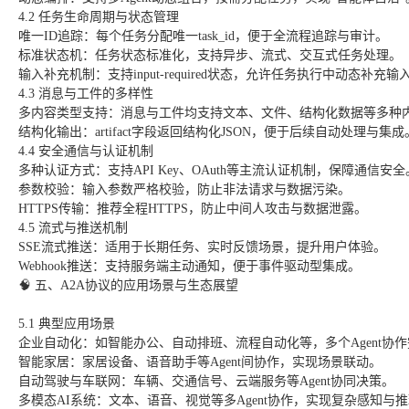
4.2 任务生命周期与状态管理
唯一ID追踪：每个任务分配唯一task_id，便于全流程追踪与审计。
标准状态机：任务状态标准化，支持异步、流式、交互式任务处理。
输入补充机制：支持input-required状态，允许任务执行中动态补充
4.3 消息与工件的多样性
多内容类型支持：消息与工件均支持文本、文件、结构化数据等多种
结构化输出：artifact字段返回结构化JSON，便于后续自动处理与集成
4.4 安全通信与认证机制
多种认证方式：支持API Key、OAuth等主流认证机制，保障通信安全
参数校验：输入参数严格校验，防止非法请求与数据污染。
HTTPS传输：推荐全程HTTPS，防止中间人攻击与数据泄露。
4.5 流式与推送机制
SSE流式推送：适用于长期任务、实时反馈场景，提升用户体验。
Webhook推送：支持服务端主动通知，便于事件驱动型集成。
🧠 五、A2A协议的应用场景与生态展望
5.1 典型应用场景
企业自动化：如智能办公、自动排班、流程自动化等，多个Agent协
智能家居：家居设备、语音助手等Agent间协作，实现场景联动。
自动驾驶与车联网：车辆、交通信号、云端服务等Agent协同决策。
多模态AI系统：文本、语音、视觉等多Agent协作，实现复杂感知与