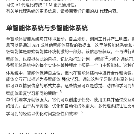
习使 AI 代理比传统 LLM 更具通用性。
有关单代理系统的更多信息，请参阅我们详细的
AI 代理内容
。
单智能体系统与多智能体系统
单智能体智能系统与其环境互动，自主规划、调用工具并产生响应。
息可以是通过 API 或其他智能体获取的数据库。这里单智能体系统
级智能体是原始智能体环境刺激的一部分。该信息被获取，不再进行
体
智能体，以模拟彼此的目标、记忆和行动计划。4智能
之间的通信可
多智能体系统中的每个实体在某种程度上都是一个自主智能体。这种
体系统中，智能体保持自主性，但也在智能体结构中进行合作和协调。
能体交互可以描述为多智能体
强化学习
。通过这种学习形式共享的信
验可以以情景信息的形式共享。这些情景可以是感觉、动作和学习到
。5
智能体重复学习相同的策略
单个代理本身就很强大。它们可以创建子任务、使用工具并通过交互
的潜力。由于共享资源、优化和自动化的池更大，多代理系统往往比
。5
学习到的经验以优化时间复杂性和效率