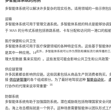
多智能体系统的用例
多智能体系统可以解决许多复杂的现实任务。适用领域的一些示例包
运输
多智能体系统可用于管理交通系统。多智能体系统的特点是能够协调
于 MAS 的分布式系统包括铁路系统、卡车分配和访问同一港口的船
医疗保健和公共卫生
多智能体系统可用于医疗保健领域的各种特定任务。这些基于智能体
此外，多智能体系统可以作为预防和模拟流行病传播的工
是其中一种应用。14
。
理大型数据 集来实现的
。这些发现可能会影响公共卫生和公共政策
供应链管理
许多因素都会影响供应链。这些因素包括从商品生产到消费者购买。
接
供应链管理
的各个组成部分。为了最好地驾驭这种
智能自动化
，
。16
行协作的代理来说非常重要
防御系统
多智能体系统有助于加强国防系统。潜在威胁既包括物理国家安全问
击。海上攻击模拟就是一个例子。这种场景需要智能体以团队形式工作