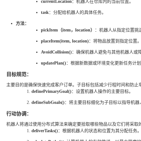
currentLocation
：机器人在仓库内的当前位置。
task
：分配给机器人的具体任务。
方法：
pickItem（item，location）
：机器人从指定位置挑
placeItem(item, location)
：将物品放置到指定位置
AvoidCollision()
：确保机器人避免与其他机器人或
updatePlan()
：根据新数据或环境变化更新任务计划
目标规范：
主要目的是确保快速完成客户订单。子目标包括减少行程时间和防止
definePrimaryGoal()
：设置机器人操作的主要目标。
defineSubGoals()
：将主要目标细化为子目标以指导机器
行动协调：
机器人将通过使用分布式算法来确定要拾取哪些物品以及它们将采取
deliverTasks()
：根据机器人的状态和位置为其分配任务