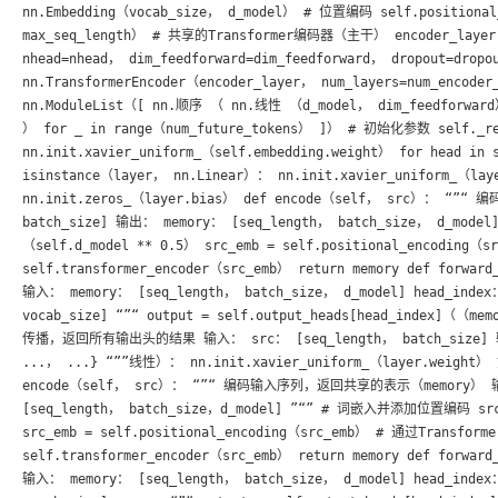
nn.Embedding（vocab_size， d_model） # 位置编码 self.positional_
max_seq_length） # 共享的Transformer编码器（主干） encoder_layer = 
nhead=nhead， dim_feedforward=dim_feedforward， dropout=dropou
nn.TransformerEncoder（encoder_layer， num_layers=num_enco
nn.ModuleList（[ nn.顺序 （ nn.线性 （d_model， dim_feedforward
） for _ in range（num_future_tokens） ]） # 初始化参数 self._res
nn.init.xavier_uniform_（self.embedding.weight） for head in s
isinstance（layer， nn.Linear）： nn.init.xavier_uniform_（laye
nn.init.zeros_（layer.bias） def encode（self， src）： “
batch_size] 输出： memory： [seq_length， batch_size， d_mode
（self.d_model ** 0.5） src_emb = self.positional_encodin
self.transformer_encoder（src_emb） return memory def for
输入： memory： [seq_length， batch_size， d_model] head_ind
vocab_size] “”“ output = self.output_heads[head_index]（（
传播，返回所有输出头的结果 输入： src： [seq_length， batch_size] 输出： 
...， ...} “””线性）： nn.init.xavier_uniform_（layer.weight） 
encode（self， src）： “”“ 编码输入序列，返回共享的表示（memory） 输入： 
[seq_length， batch_size，d_model] ”“” # 词嵌入并添加位置编码 src_e
src_emb = self.positional_encoding（src_emb） # 通过Transfo
self.transformer_encoder（src_emb） return memory def for
输入： memory： [seq_length， batch_size， d_model] head_ind