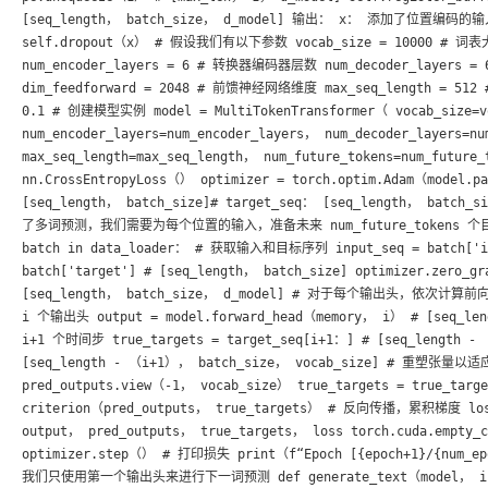
[seq_length， batch_size， d_model] 输出： x： 添加了位置编码的输入 “
self.dropout（x） # 假设我们有以下参数 vocab_size = 10000 # 词表
num_encoder_layers = 6 # 转换器编码器层数 num_decoder_la
dim_feedforward = 2048 # 前馈神经网络维度 max_seq_length = 512
0.1 # 创建模型实例 model = MultiTokenTransformer（ vocab_size=vo
num_encoder_layers=num_encoder_layers， num_decoder_layers=nu
max_seq_length=max_seq_length， num_future_tokens=num_fut
nn.CrossEntropyLoss（） optimizer = torch.optim.Adam（mode
[seq_length， batch_size]# target_seq： [seq_length， bat
了多词预测，我们需要为每个位置的输入，准备未来 num_future_tokens 个目标词 #
batch in data_loader： # 获取输入和目标序列 input_seq = batch['inpu
batch['target'] # [seq_length， batch_size] optimizer.zer
[seq_length， batch_size， d_model] # 对于每个输出头，依次计算前向
i 个输出头 output = model.forward_head（memory， i） # [seq_
i+1 个时间步 true_targets = target_seq[i+1：] # [seq_length - 
[seq_length - （i+1）， batch_size， vocab_size] # 重塑张量以适应
pred_outputs.view（-1， vocab_size） true_targets = true_t
criterion（pred_outputs， true_targets） # 反向传播，累积梯度
output， pred_outputs， true_targets， loss torch.cuda.
optimizer.step（） # 打印损失 print（f“Epoch [{epoch+1}/{num
我们只使用第一个输出头来进行下一词预测 def generate_text（model， input_