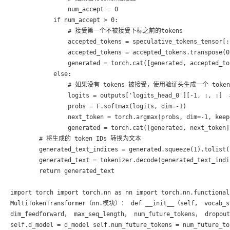
import torch import torch.nn as nn import torch.nn.functi
MultiTokenTransformer（nn.模块）： def __init__（self， vocab_si
dim_feedforward， max_seq_length， num_future_tokens， dropo
self.d_model = d_model self.num_future_tokens = num_futu