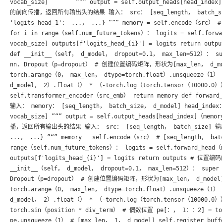
vocab_size]        “”“ output = self.output_heads[head_ind
的前向传播，返回所有输出头的结果 输入： src： [seq_length， batch_size]
'logits_head_1'： ...， ...} “”“ memory = self.encode（src） # 
for i in range（self.num_future_tokens）： logits = self.forw
vocab_size] outputs[f'logits_head_{i}'] = logits return o
def __init__（self， d_model， dropout=0.1， max_len=512）： su
nn. Dropout（p=dropout） # 创建位置编码矩阵，形状为[max_len， d_model
torch.arange（0， max_len， dtype=torch.float）.unsqueeze（1） 
d_model， 2）.float（） * （-torch.log（torch.tensor（10000.
self.transformer_encoder（src_emb） return memory def for
输入： memory： [seq_length， batch_size， d_model] head_ind
vocab_size] ”“” output = self.output_heads[head_index]（m
播，返回所有输出头的结果 输入： src： [seq_length， batch_size] 输出： o
...， ...} ”“” memory = self.encode（src） # [seq_length， batc
range（self.num_future_tokens）： logits = self.forward_head（
outputs[f'logits_head_{i}'] = logits return outputs # 位置编
__init__（self， d_model， dropout=0.1， max_len=512）： super（
Dropout（p=dropout） # 创建位置编码矩阵，形状为[max_len， d_model] pe
torch.arange（0， max_len， dtype=torch.float）.unsqueeze（1） 
d_model， 2）.float（） * （-torch.log（torch.tensor（10000.
torch.sin（position * div_term） # 偶数位置 pe[：， 1：：2] = tor
pe.unsqueeze（1） # [max_len， 1， d_model] self.register_b