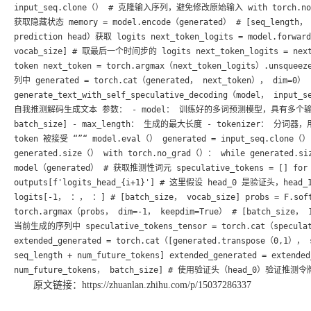
input_seq.clone（） # 克隆输入序列，避免修改原始输入 with torch.no
获取隐藏状态 memory = model.encode（generated） # [seq_length，
prediction head）获取 logits next_token_logits = model.forwar
vocab_size] # 取最后一个时间步的 logits next_token_logits = nex
token next_token = torch.argmax（next_token_logits）.uns
列中 generated = torch.cat（generated， next_token）， dim=0
generate_text_with_self_speculative_decoding（model， input
自我推测解码生成文本 参数： - model： 训练好的多词预测模型，具有多个输出头 -
batch_size] - max_length： 生成的最大长度 - tokenizer： 分
token 被接受 “”“ model.eval（） generated = input_seq.clo
generated.size（） with torch.no_grad（）： while generated.
model（generated） # 获取推测性词元 speculative_tokens = [] for i
outputs[f'logits_head_{i+1}'] # 这里假设 head_0 是验证头，hea
logits[-1， ：， ：] # [batch_size， vocab_size] probs = F.so
torch.argmax（probs， dim=-1， keepdim=True） # [batch_size
当前生成的序列中 speculative_tokens_tensor = torch.cat（speculativ
extended_generated = torch.cat（[generated.transpose（0,1）， 
seq_length + num_future_tokens] extended_generated = extend
num_future_tokens， batch_size] # 使用验证头（head_0）验证推测令
原文链接：https://zhuanlan.zhihu.com/p/15037286337