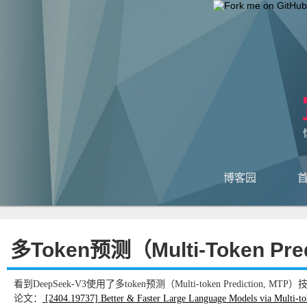
博客园
多Token预测（Multi-Token Pre
看到DeepSeek-V3使用了多token预测（Multi-token Prediction,
论文：
[2404.19737] Better & Faster Large Language Models via Multi-to