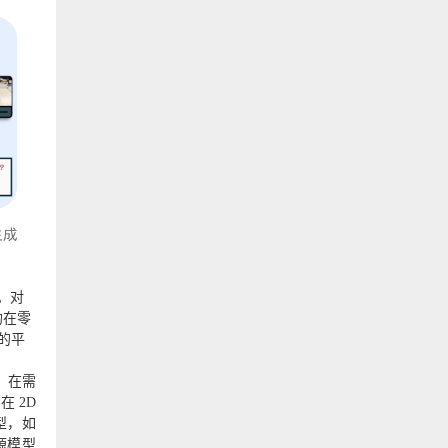
o。对
估均在零
的平
，在需
在 2D
型，如
开源模型