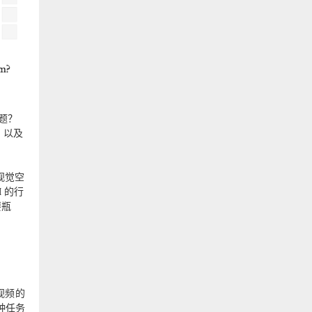
题？
，以及
的视觉空
 的行
要瓶
心视频的
三种任务