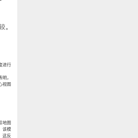
度进行
表明，
心视图
认知地图
。该模
，这反