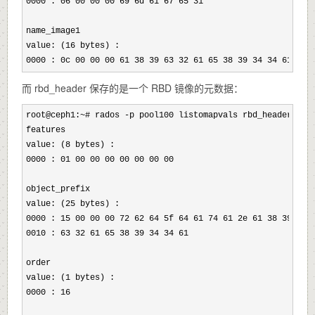
0000 : 06 00 00 00 69 6d 61 67 65 31
                   : ..
name_image1

value: (16
 bytes) :

0000 : 0c 00 00 00 61 38 39 63 32 61 65 38 39 34 34 61 : .
而 rbd_header 保存的是一个 RBD 镜像的元数据：
root@ceph1:~# rados -
p pool100 listomapvals rbd_header.a89c
features

value: (8
 bytes) :

0000 : 01 00 00 00 00 00 00 00
                         : ..
object_prefix

value: (25
 bytes) :

0000 : 15 00 00 00 72 62 64 5f 64 61 74 61 2e 61 38 39
 : .
0010 : 63 32 61 65 38 39 34 34 61
                      : c2
order

value: (1
 bytes) :

0000 : 16
                                              : .
