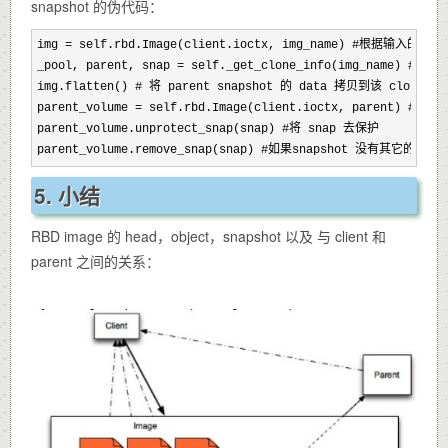
snapshot 的伪代码：
img = self.rbd.Image(client.ioctx, img_name) #根据输入的 i
_pool, parent, snap =
 self._get_clone_info(img_name) #当
img.flatten() # 将 parent snapshot 的 data 拷贝到该 clone 中

parent_volume =
 self.rbd.Image(client.ioctx, parent) #获取 p
parent_volume.unprotect_snap(snap) #将 snap 去保护

parent_volume.remove_snap(snap) #如果snapshot 没有其它的 c
5. 小结
RBD image 的 head，object，snapshot 以及 与 client 和
parent 之间的关系：