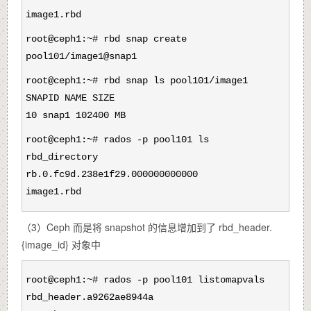
image1.rbd
root@ceph1:~# rbd snap create
pool101/image1@snap1
root@ceph1:~# rbd snap ls pool101/image1
SNAPID NAME SIZE
10 snap1 102400 MB
root@ceph1:~# rados -p pool101 ls
rbd_directory
rb.0.fc9d.238e1f29.000000000000
image1.rbd
（3）Ceph 而是将 snapshot 的信息增加到了 rbd_header.
{image_id} 对象中
root@ceph1:~# rados -p pool101 listomapvals
rbd_header.a9262ae8944a