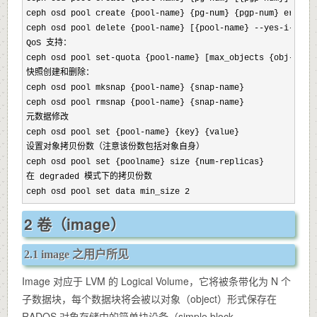
ceph osd pool create {pool-name} {pg-num} {pgp-num} erasure
ceph osd pool delete {pool-name} [{pool-name} --yes-i-reall
QoS 支持：

ceph osd pool set-quota {pool-name} [max_objects {obj-count
快照创建和删除：

ceph osd pool mksnap {pool-name} {snap-name}

ceph osd pool rmsnap {pool-name} {snap-name}

元数据修改

ceph osd pool set {pool-name} {key} {value}

设置对象拷贝份数（注意该份数包括对象自身）

ceph osd pool set {poolname} size {num-replicas}

在 degraded 模式下的拷贝份数

ceph osd pool set data min_size 2
2 卷（image）
2.1 image 之用户所见
Image 对应于 LVM 的 Logical Volume，它将被条带化为 N 个
子数据块，每个数据块将会被以对象（object）形式保存在
RADOS 对象存储中的简单块设备（simple block