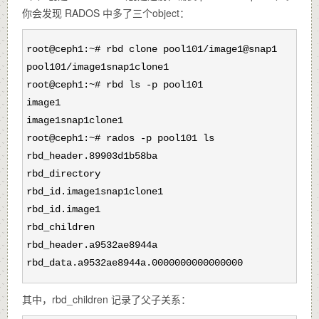
你会发现 RADOS 中多了三个object：
root@ceph1:~# rbd clone pool101/image1@snap1
pool101/image1snap1clone1
root@ceph1:~# rbd ls -p pool101
image1
image1snap1clone1
root@ceph1:~# rados -p pool101 ls
rbd_header.89903d1b58ba
rbd_directory
rbd_id.image1snap1clone1
rbd_id.image1
rbd_children
rbd_header.a9532ae8944a
rbd_data.a9532ae8944a.0000000000000000
其中，rbd_children 记录了父子关系：