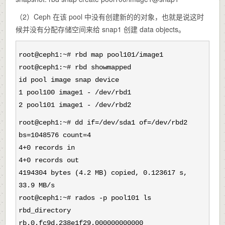
（2）Ceph 在该 pool 中没有创建新的的对象，也就是说这时
候并没有分配存储空间来给 snap1 创建 data objects。
root@ceph1:~# rbd map pool101/image1
root@ceph1:~# rbd showmapped
id pool image snap device
1 pool100 image1 - /dev/rbd1
2 pool101 image1 - /dev/rbd2
root@ceph1:~# dd if=/dev/sda1 of=/dev/rbd2
bs=1048576 count=4
4+0 records in
4+0 records out
4194304 bytes (4.2 MB) copied, 0.123617 s,
33.9 MB/s
root@ceph1:~# rados -p pool101 ls
rbd_directory
rb.0.fc9d.238e1f29.000000000000