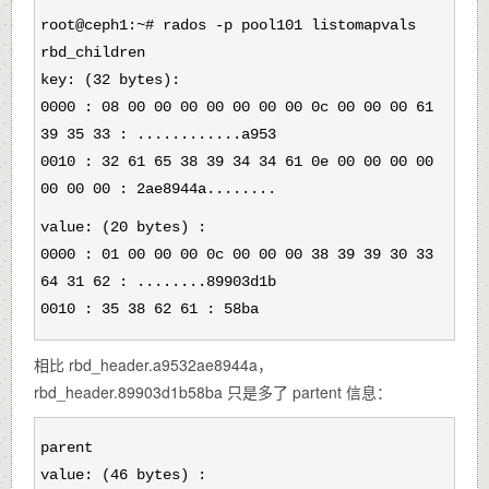
root@ceph1:~# rados -p pool101 listomapvals
rbd_children
key: (32 bytes):
0000 : 08 00 00 00 00 00 00 00 0c 00 00 00 61
39 35 33 : ............a953
0010 : 32 61 65 38 39 34 34 61 0e 00 00 00 00
00 00 00 : 2ae8944a........
value: (20 bytes) :
0000 : 01 00 00 00 0c 00 00 00 38 39 39 30 33
64 31 62 : ........89903d1b
0010 : 35 38 62 61 : 58ba
相比 rbd_header.a9532ae8944a，
rbd_header.89903d1b58ba 只是多了 partent 信息：
parent
value: (46 bytes) :