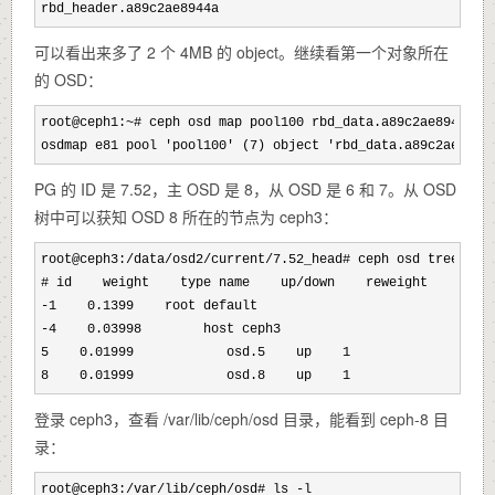
rbd_header.a89c2ae8944a
可以看出来多了 2 个 4MB 的 object。继续看第一个对象所在
的 OSD：
root@ceph1:~# ceph osd map pool100 rbd_data.a89c2ae8944a.0
osdmap e81 pool 'pool100' (7) 
object 'rbd_data.a89c2ae8944
PG 的 ID 是 7.52，主 OSD 是 8，从 OSD 是 6 和 7。从 OSD
树中可以获知 OSD 8 所在的节点为 ceph3：
root@ceph3:/data/osd2/current/7
.52_head# ceph osd tree

# id    weight    type name    up/
down    reweight

-1    0.1399    root default    

-4    0.03998
        host ceph3

5    0.01999            osd.5    up    1    

8    0.01999            osd.8    up    1
登录 ceph3，查看 /var/lib/ceph/osd 目录，能看到 ceph-8 目
录：
root@ceph3:/var/lib/ceph/osd# ls -
l
