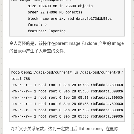
        size 102400 MB in 25600
 objects

        order 22 (4096
 kB objects)

        block_name_prefix: rbd_data.fb173d1b58ba

        format: 2
        features: layering
令人奇怪的是，该操作在parent image 和 clone 产生的 image
的目录中产生了大量空的文件：
root@ceph1:/data/osd/current# ls /data/osd/current/8.7f_he
total 788

-rw-r--r-- 1 root root 0 Sep 28 05:33
 rbd\udata.89903d1b58b
-rw-r--r-- 1 root root 0 Sep 28 05:33
 rbd\udata.89903d1b58b
-rw-r--r-- 1 root root 0 Sep 28 05:33
 rbd\udata.89903d1b58b
-rw-r--r-- 1 root root 0 Sep 28 05:33
 rbd\udata.89903d1b58b
-rw-r--r-- 1 root root 0 Sep 28 05:33
 rbd\udata.89903d1b58b
-rw-r--r-- 1 root root 0 Sep 28 05:33 rbd\udata.89903d1b58
判断父子关系层数，达到一定数目后 flatten clone，在删除