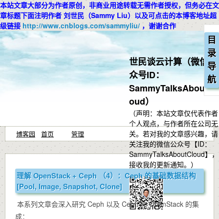
本站文章大部分为作者原创，非商业用途转载无需作者授权，但务必在文
章标题下面注明作者 刘世民（Sammy Liu）以及可点击的本博客地址超
级链接
http://www.cnblogs.com/sammyliu/
，谢谢合作
目
录
世民谈云计算（微信公
导
众号ID：
航
SammyTalksAboutCl
oud）
（声明：本站文章仅代表作者
个人观点，与作者所在公司无
关。若对我的文章感兴趣，请
博客园
首页
管理
关注我的微信公众号【ID：
SammyTalksAboutCloud】，
接收我的更新通知。）
理解 OpenStack + Ceph （4）：Ceph 的基础数据结构
[Pool, Image, Snapshot, Clone]
本系列文章会深入研究 Ceph 以及 Ceph 和 OpenStack 的集
成：