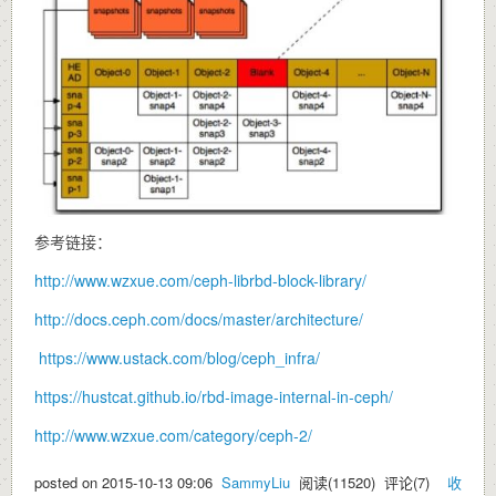
参考链接：
http://www.wzxue.com/ceph-librbd-block-library/
http://docs.ceph.com/docs/master/architecture/
https://www.ustack.com/blog/ceph_infra/
https://hustcat.github.io/rbd-image-internal-in-ceph/
http://www.wzxue.com/category/ceph-2/
posted on
2015-10-13 09:06
SammyLiu
阅读(
11520
) 评论(
7
)
收