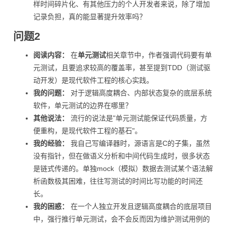
样时间碎片化、有其他压力的个人开发者来说，除了增加
记录负担，真的能显著提升效率吗？
问题2
阅读内容：
在
单元测试
相关章节中，作者强调代码要有单
元测试，且要追求较高的覆盖率，甚至提到TDD（测试驱
动开发）是现代软件工程的核心实践。
我的问题：
对于逻辑高度耦合、内部状态复杂的底层系统
软件，单元测试的边界在哪里？
其他说法：
流行的说法是"单元测试能保证代码质量，方
便重构，是现代软件工程的基石"。
我的经验：
我自己写编译器时，源语言是C的子集，虽然
没有指针，但在做语义分析和中间代码生成时，很多状态
是链式传递的。单独mock（模拟）数据去测试某个语法解
析函数极其困难，往往写测试的时间比写功能的时间还
长。
我的困惑：
在一个人独立开发且逻辑高度耦合的底层项目
中，强行推行单元测试，会不会反而因为维护测试用例的