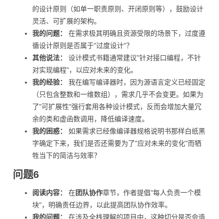
的设计原则（如单一职责原则、开闭原则等），鼓励设计
灵活、可扩展的架构。
我的问题：
在需求极其明确且资源受限的场景下，过度遵
循设计原则是否属于"过度设计"？
其他说法：
设计模式书籍通常建议"针对接口编程，不针
对实现编程"，以应对未来的变化。
我的经验：
我在编写编译器时，因为源语言定义已经固定
（只包含整数和一维数组），需求几乎不会变更。如果为
了"可扩展性"强行套用各种设计模式，反而会增加大量冗
余的类和虚函数调用，降低编译速度。
我的困惑：
如果需求已经像编译器规格说明书那样白纸黑
字确定下来，我们是否还需要为了"应对未来的变化"而牺
牲当下的简洁与效率？
问题6
阅读内容：
在
团队协作
章节，作者提倡"每人负责一个模
块"，明确责任边界，以此提高团队协作效率。
我的问题：
在涉及全栈理解的项目中，这种切分是否会造