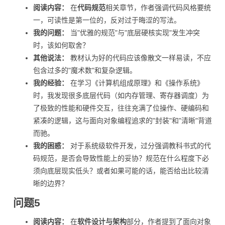
阅读内容：
在
代码规范
相关章节，作者强调代码风格要统
一，可读性是第一位的，反对过于晦涩的写法。
我的问题：
当"优雅的规范"与"底层硬核实现"发生冲突
时，该如何取舍？
其他说法：
教材认为好的代码应该像散文一样易读，不应
包含过多的"魔术数"和复杂逻辑。
我的经验：
在学习《计算机组成原理》和《操作系统》
时，我发现很多底层代码（如内存管理、寄存器调度）为
了极致的性能和硬件交互，往往充满了位操作、硬编码和
紧凑的逻辑，这与面向对象编程追求的"封装"和"清晰"背道
而驰。
我的困惑：
对于系统级软件开发，过分强调教科书式的代
码规范，是否会导致性能上的妥协？规范在什么程度下必
须向底层现实低头？或者如果可能的话，能否给出比较清
晰的边界？
问题5
阅读内容：
在
软件设计与架构
部分，作者提到了面向对象