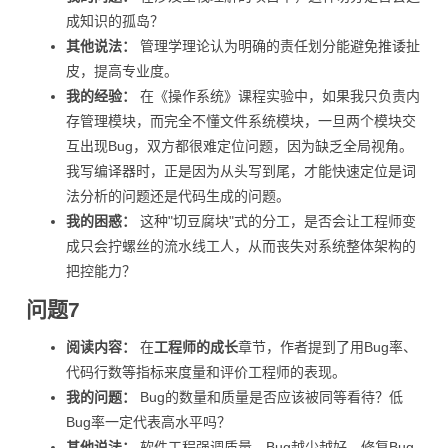
成知识的孤岛？
其他说法：
管理学理论认为明确的责任划分能避免推诿扯
皮，提高专业度。
我的经验：
在《操作系统》课程实验中，如果我只负责内
存管理模块，而完全不懂文件系统模块，一旦两个模块交
互出现Bug，双方都很难定位问题，因为缺乏全局视角。
我写编译器时，正是因为从头写到尾，才能快速定位是词
法分析的问题还是代码生成的问题。
我的困惑：
这种"切豆腐块"式的分工，是否会让工程师变
成只会拧螺丝的流水线工人，从而丧失对系统整体架构的
把控能力？
问题7
阅读内容：
在
工程师的成长
章节，作者提到了用Bug率、
代码行数等指标来度量和评价工程师的表现。
我的问题：
Bug的数量和质量是否应该被同等看待？低
Bug率一定代表高水平吗？
其他说法：
软件工程强调质量，Bug越少越好，修复Bug