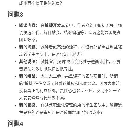
成本而拖慢了整体进度？
问题3
阅读内容：
在
敏捷开发
章节中，作者介绍了敏捷流程，强
调快速迭代、每日站会、结对编程等，认为这能显著提高
团队效率。
我的问题：
这种看似高效的流程，在没有外部商业利益驱
动的学生团队中，是否会流于形式？
其他说法：
敏捷宣言强调"响应变化胜于遵循计划"，业界
普遍认为敏捷能保持团队专注。
我的经验：
大二大三参与某些课程的团队项目时，所谓
的"敏捷"往往变成了频繁的扯皮和无效会议。因为大家并
没有真正的利益捆绑，责任心也参差不齐，反而不如一个
人安安静静写代码效率高。
我的困惑：
在缺乏职业化管理约束的学生团队中，敏捷流
程是解药还是毒药？是否反而增加了沟通成本？
问题4