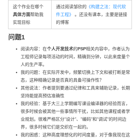
这个作业在哪个
通过阅读邹欣的
《构建之法：现代软
具体方面
帮助我
件工程》
。还没有课本，主要是链接
实现目标
的博客
问题1
阅读内容：在
个人开发技术
的
PSP
相关内容中，作者认为
工程师记录每项活动的时间，精确到分钟，以此来度量个
人的生产率。
我的问题：在实际开发中，频繁切换上下文和被打断是常
态，这种精确记录是否真的具备可操作性？
其他说法：作者提到要通过纪律和工具来辅助记录，长期
坚持能提高预估准确性
我的经验：基于大三上学期编写课设编译器的经验而言，
很多时候会被其他一些事情所干扰，比如其他课程或者学
业规划。很难严格区分"设计"、"编码"和"调试"的时间边
界，很多时候它们是交织在一起的。
我的困惑：这种高度理想化的时间度量，对于像我现在这