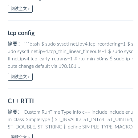
阅读全文
tcp config
摘要： ```bash $ sudo sysctl net.ipv4.tcp_reordering=1 $ s
udo sysctl net.ipv4.tcp_thin_linear_timeouts=1 $ sudo sysc
tl net.ipv4.tcp_early_retrans=1 # rto_min 50ms $ sudo ip r
oute change default via 198.181...
阅读全文
C++ RTTI
摘要： Custom RunTime Type Info c++ include include enu
m class SimpleType { ST_INVALID, ST_INT64, ST_UINT64,
ST_DOUBLE, ST_STRING }; define SIMPLE_TYPE_MACRO
阅读全文