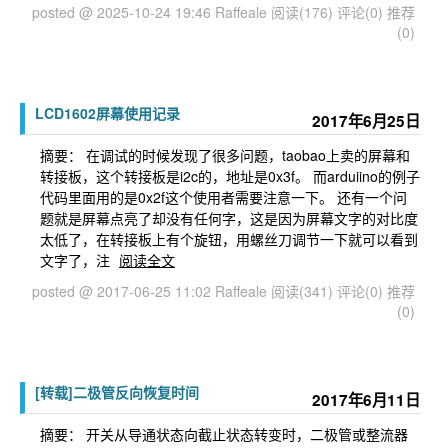
posted @ 2025-10-24 19:46 Raffeale
阅读(176)
评论(0)
推荐
(0)
LCD1602屏幕使用记录
2017年6月25日
摘要： 在调试的时候发现了很多问题，taobao上卖的屏幕和
转接板，这个转接板是i2c的，地址是0x3f。 而arduiino的例子
代码里面用的是0x2f这个使用者需要注意一下。 还有一个问
题就是屏幕点亮了却没有任何字，这是因为屏幕文字的对比度
太低了，在转接板上有个旋钮，用螺丝刀调节一下就可以看到
文字了，注
阅读全文
posted @ 2017-06-25 11:02 Raffeale
阅读(341)
评论(0)
推荐
(0)
[转载]二极管反向恢复时间
2017年6月11日
摘要： 开关从导通状态向截止状态转变时，二极管或整流器