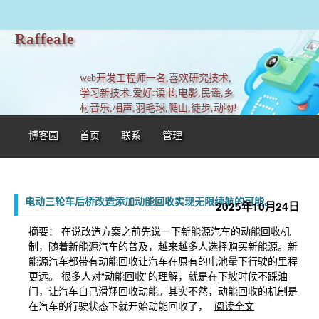
Raffeale
web开发工程师一名,喜欢研究技术,
学习新技术.爱好:读书,电影,民谣,乡
村音乐,相声,羽毛球,爬山,徒步,动物!
博客园
首页
联系
管理
电动三轮车后桥改造添加动能回收实现无限续航的可能。
2025年10月24日
摘要： 在说改造方案之前先说一下新能源汽车的动能回收机
制，随着新能源汽车的普及，越来越多人选择购买新能源。新
能源汽车都带有动能回收让汽车在原有的电池量下行驶的里程
更远。 很多人对“动能回收”的理解，就是在下坡时候不踩油
门，让汽车自己滑翔回收动能。其实不然，动能回收的机制是
在汽车的行驶状态下就开始动能回收了，
阅读全文