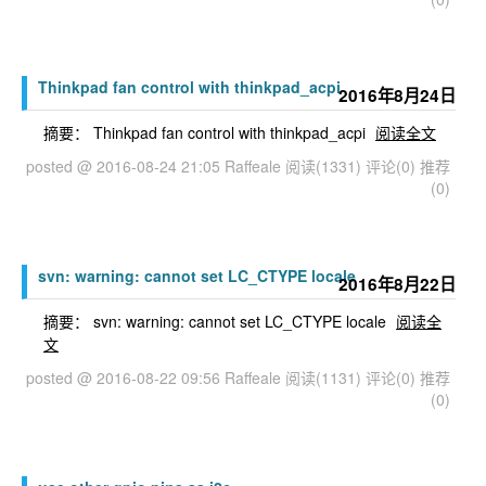
Thinkpad fan control with thinkpad_acpi
2016年8月24日
摘要： Thinkpad fan control with thinkpad_acpi
阅读全文
posted @ 2016-08-24 21:05 Raffeale
阅读(1331)
评论(0)
推荐
(0)
svn: warning: cannot set LC_CTYPE locale
2016年8月22日
摘要： svn: warning: cannot set LC_CTYPE locale
阅读全
文
posted @ 2016-08-22 09:56 Raffeale
阅读(1131)
评论(0)
推荐
(0)