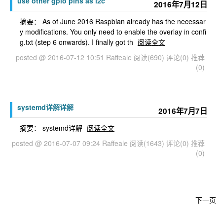
use other gpio pins as i2c
2016年7月12日
摘要： As of June 2016 Raspbian already has the necessar
y modifications. You only need to enable the overlay in confi
g.txt (step 6 onwards). I finally got th
阅读全文
posted @ 2016-07-12 10:51 Raffeale
阅读(690)
评论(0)
推荐
(0)
systemd详解详解
2016年7月7日
摘要： systemd详解
阅读全文
posted @ 2016-07-07 09:24 Raffeale
阅读(1643)
评论(0)
推荐
(0)
下一页