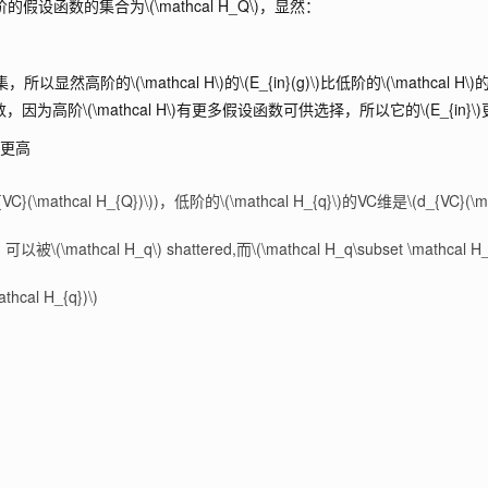
阶的假设函数的集合为
\(\mathcal H_Q\)
，显然：
集，所以显然高阶的
\(\mathcal H\)
的
\(E_{in}(g)\)
比低阶的
\(\mathcal H\)
数，因为高阶
\(\mathcal H\)
有更多假设函数可供选择，所以它的
\(E_{in}\)
维更高
{VC}(\mathcal H_{Q})\)
)，低阶的
\(\mathcal H_{q}\)
的VC维是
\(d_{VC}(\m
，可以被
\(\mathcal H_q\)
shattered,而
\(\mathcal H_q\subset \mathcal H
thcal H_{q})\)