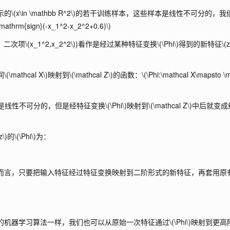
示的
\(x\in \mathbb R^2\)
的若干训练样本，这些样本是线性不可分的，我
\mathrm{sign}(-x_1^2-x_2^2+0.6)\)
、二次项
\(x_1^2,x_2^2\)
)看作是经过某种特征变换
\(\Phi\)
得到的新特征
\(z
间
\(\mathcal X\)
映射到
\(\mathcal Z\)
的函数：
\(\Phi:\mathcal X\mapsto \
是线性不可分的，但是经特征变换
\(\Phi\)
映射到
\(\mathcal Z\)
中后就变成
z\)
的
\(\Phi\)
为：
而言，只要把输入特征经过特征变换映射到二阶形式的新特征，再套用原
。
的机器学习算法一样，我们也可以从原始一次特征通过
\(\Phi\)
映射到更高