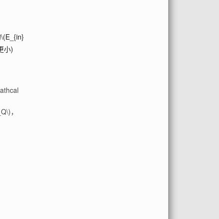
的
\(E_{in}
更小)
athcal
_Q\)
，