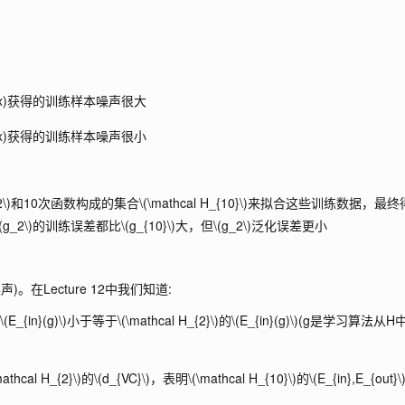
(x)获得的训练样本噪声很大
(x)获得的训练样本噪声很小
\)
和10次函数构成的集合
\(\mathcal H_{10}\)
来拟合这些训练数据，最终
\(g_2\)
的训练误差都比
\(g_{10}\)
大，但
\(g_2\)
泛化误差更小
在Lecture 12中我们知道:
的
\(E_{in}(g)\)
小于等于
\(\mathcal H_{2}\)
的
\(E_{in}(g)\)
(g是学习算法从H
mathcal H_{2}\)
的
\(d_{VC}\)
，表明
\(\mathcal H_{10}\)
的
\(E_{in},E_{out}\