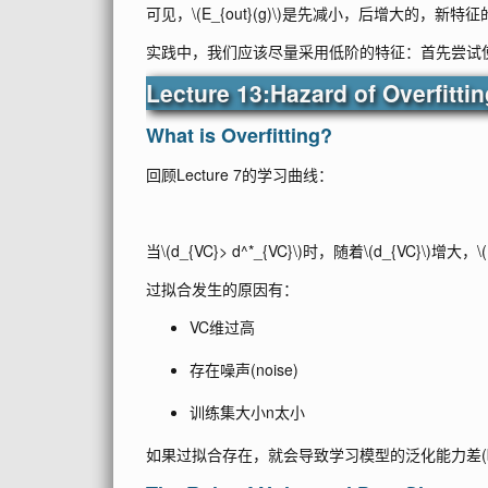
可见，
\(E_{out}(g)\)
是先减小，后增大的，新特征的
实践中，我们应该尽量采用低阶的特征：首先尝试
Lecture 13:Hazard of Overfitti
What is Overfitting?
回顾Lecture 7的学习曲线：
当
\(d_{VC}> d^*_{VC}\)
时，随着
\(d_{VC}\)
增大，
\
过拟合发生的原因有：
VC维过高
存在噪声(noise)
训练集大小n太小
如果过拟合存在，就会导致学习模型的泛化能力差(bad gen