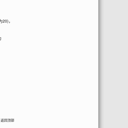
为20)，
为
返回顶部