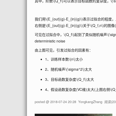
其中，阶数
\(Q_f\)
可以表示目标函数的复杂度，
\(\
我们用
\(E_{out}(g)-E_{in}(g)\)
表示过拟合的程度，
右侧是
\(E_{out}(g)-E_{in}(g)\)
关于
\(Q_f,n\)
的图像
可见在过拟合中，
\(Q_f\)
起到了类似随机噪声
\(\si
deterministic noise
由上图可见，引发过拟合的因素有：
1、训练样本数
\(n\)
太小
2、随机噪声
\(\sigma^2\)
太大
3、目标函数复杂度
\(Q_f\)
太大
4、假设函数复杂度(VC维)太大(上图右侧
\(Q
posted @
2018-07-24 20:28
YongkangZhang
阅读(
23