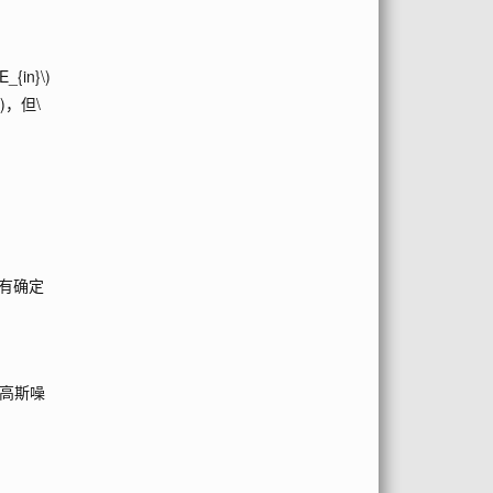
(E_{in}\)
)
，但
\
有确定
上高斯噪