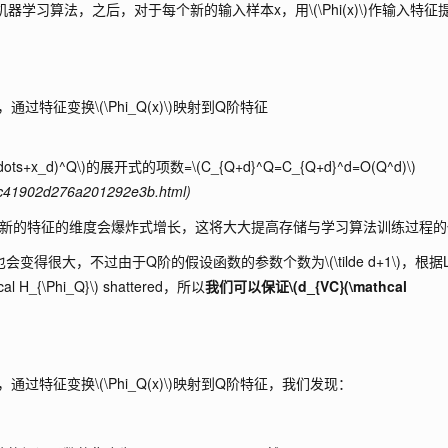
机器学习算法，之后，对于每个新的输入样本x，用
\(\Phi(x)\)
作输入特征
，通过特征变换
\(\Phi_Q(x)\)
映射到Q阶特征
dots+x_d)^Q\)
的展开式的项数=
\(C_{Q+d}^Q=C_{Q+d}^d=O(Q^d)\)
c41902d276a201292e3b.html)
，新的特征的维度会爆炸式增长，这将大大提高存储与学习算法训练过程的
也会变得很大，不过由于Q阶的假设函数的参数个数为
\(\tilde d+1\)
，根据Le
cal H_{\Phi_Q}\)
shattered，所以
我们可以保证
\(d_{VC}(\mathcal
，通过特征变换
\(\Phi_Q(x)\)
映射到Q阶特征，我们发现：