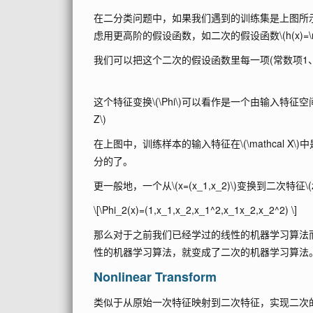
在二分类问题中，如果我们遇到的训练集是上图所
虑用更高阶的假设函数，如二次的假设函数
\(h(x)=
我们可以把这个二次的假设函数里每一项(常数项1
这个特征变换
\(\Phi\)
可以看作是一个由输入特征空
Z\)
在上图中，训练样本的输入特征在
\(\mathcal X\)
中
分的了。
更一般地，一个从
\(x=(x_1,x_2)\)
变换到二次特征
\(
\[\Phi_2(x)=(1,x_1,x_2,x_1^2,x_1x_2,x_2^2) \]
那么对于之前我们已经学过的线性的机器学习算法
性的机器学习算法，就变成了二次的机器学习算法
Nonlinear Transform
类似于从原始一次特征映射到二次特征，实现二次