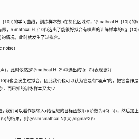
H_{10}\)
的学习曲线，训练样本数n在灰色区域时，
\(\mathcal H_{10}\)
的
\
有限，
\(\mathcal H_{10}\)
选出了能很好拟合有噪声的训练样本的
\(g_{10}\
\)
的情况，此时就发生了过拟合。
oise)
声)，此时依然是
\(\mathcal H_2\)
中选出的
\(g_2\)
表现更好
10}\)
也会发生过拟合，因此我们也可以认为它是有"噪声"的，把它当作是
函数过于复杂，而已知的训练样本又太少
,我们可以看作是输入x给理想的目标函数f(x)(阶数为
\(Q_f\)
)，然后加
)\)
)的结果，则
\(y\sim \mathcal N(f(x),\sigma^2)\)