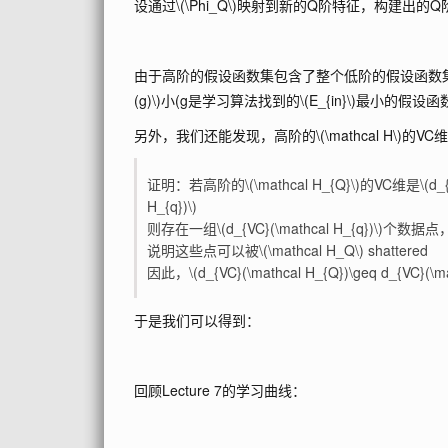
设通过
\(\Phi_Q\)
映射到新的Q阶特征，构建出的Q
由于高阶的假设函数集包含了整个低阶的假设函数
(g)\)
小(g是学习算法找到的
\(E_{in}\)
最小的假设函
另外，我们还能发现，高阶的
\(\mathcal H\)
的VC
证明：若高阶的
\(\mathcal H_{Q}\)
的VC维是
\(d_
H_{q})\)
则存在一组
\(d_{VC}(\mathcal H_{q})\)
个数据点
说明这些点可以被
\(\mathcal H_Q\)
shattered
因此，
\(d_{VC}(\mathcal H_{Q})\geq d_{VC}(\ma
于是我们可以得到：
回顾Lecture 7的学习曲线：