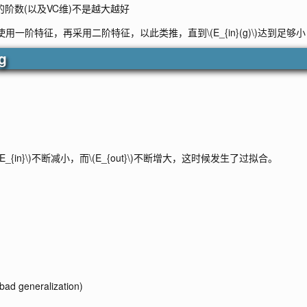
阶数(以及VC维)不是越大越好
使用一阶特征，再采用二阶特征，以此类推，直到
\(E_{in}(g)\)
达到足够小
ng
(E_{in}\)
不断减小，而
\(E_{out}\)
不断增大，这时候发生了过拟合。
eralization)