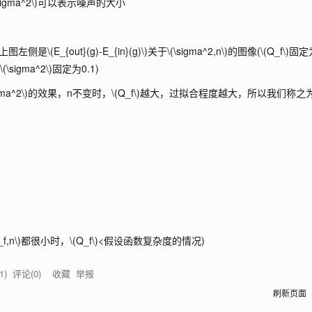
sigma^2\)
可以表示噪声的大小
上图左侧是
\(E_{out}(g)-E_{in}(g)\)
关于
\(\sigma^2,n\)
的图像(
\(Q_f\)
固定
(
\(\sigma^2\)
固定为0.1)
gma^2\)
的效果，n不变时，
\(Q_f\)
越大，过拟合程度越大，所以我们称之
_f,n\)
都很小时，
\(Q_f\)
<假设函数复杂度的情况)
1
) 评论(
0
)
收藏
举报
刷新页面