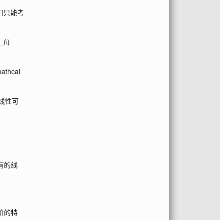
们只能考
_i\)
mathcal
线性可
有的线
阶的特