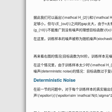
据此我们可以画出
\(\mathcal H_{2}\)
和
\(\mathcal 
足够小，但与
\(E_{out}\)
之间的gap太大，由于n太
(g_{10}\)
不能推广到没有噪声的理想目标函数
\(f(x)
在这里，训练样本的噪声被称为随机噪声(stochastic n
再来看右图的情况(目标函数为50阶，训练样本无噪
在这个情况里，由于训练样本太少时
\(\mathcal H_{
噪声(deterministic noise)的情况：目标
Deterministic Noise
在前一节的问题中，对于每个训练样本的真实输出值y
声
\(\epsilon\)
(
\(\epsilon\sim \mathcal N(0,\sigma^2