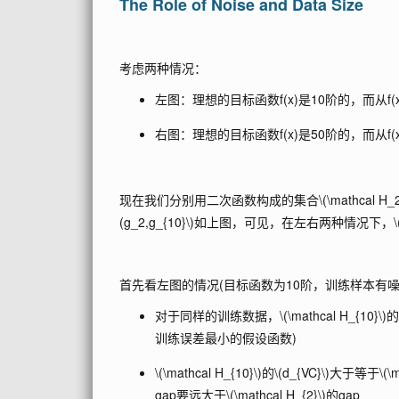
The Role of Noise and Data Size
考虑两种情况：
左图：理想的目标函数f(x)是10阶的，而从f
右图：理想的目标函数f(x)是50阶的，而从f
现在我们分别用二次函数构成的集合
\(\mathcal H_2
(g_2,g_{10}\)
如上图，可见，在左右两种情况下，
首先看左图的情况(目标函数为10阶，训练样本有噪声)。
对于同样的训练数据，
\(\mathcal H_{10}\)
训练误差最小的假设函数)
\(\mathcal H_{10}\)
的
\(d_{VC}\)
大于等于
\(\
gap要远大于
\(\mathcal H_{2}\)
的gap