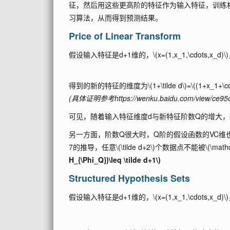
征，然后用这些更高阶的特征作为输入特征，训练
习算法，从而得到预测结果。
Price of Linear Transform
假设输入特征是d+1维的，
\(x=(1,x_1,\cdots,x_d)\)
得到的新的特征的维度为
\(1+\tilde d\)
=
\((1+x_1+\c
(具体证明参考https://wenku.baidu.com/view/ce95
可见，随着输入特征维度d与新特征阶数Q的增大
另一方面，阶数Q很大时，Q阶的假设函数的VC维
7的推导，任意
\(\tilde d+2\)
个数据点不能被
\(\math
H_{\Phi_Q})\leq \tilde d+1\)
Structured Hypothesis Sets
假设输入特征是d+1维的，
\(x=(1,x_1,\cdots,x_d)\)