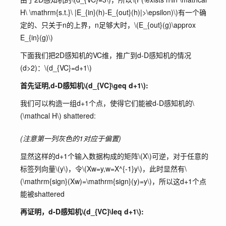
H\ \mathrm{s.t.}\ |E_{in}(h)-E_{out}(h)|>\epsilon)\)
有一个确
定的、只关于n的上界，n足够大时，
\(E_{out}(g)\approx
E_{in}(g)\)
下面我们把2D感知机的VC维，推广到d-D感知机的情况
(d>2)：
\(d_{VC}=d+1\)
首先证明,d-D感知机
\(d_{VC}\geq d+1\)
:
我们可以构造一组d+1个点，使得它们能被d-D感知机的
\
(\mathcal H\)
shattered:
(注意第一列灰色的1对应于偏置)
显然这样的d+1个输入数据构成的矩阵
\(X\)
可逆，对于任意的
标签列向量
\(y\)
，令
\(Xw=y,w=X^{-1}y\)
，此时显然有
\
(\mathrm{sign}(Xw)=\mathrm{sign}(y)=y\)
，所以这d+1个点
能被shattered
再证明，d-D感知机
\(d_{VC}\leq d+1\)
: