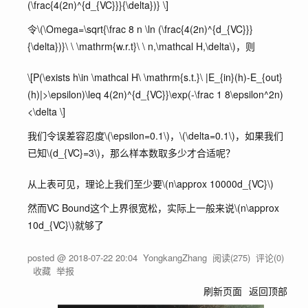
(\frac{4(2n)^{d_{VC}}}{\delta})} \]
令
\(\Omega=\sqrt{\frac 8 n \ln (\frac{4(2n)^{d_{VC}}}
{\delta})}\ \ \mathrm{w.r.t}\ \ n,\mathcal H,\delta\)
，则
\[P(\exists h\in \mathcal H\ \mathrm{s.t.}\ |E_{in}(h)-E_{out}
(h)|>\epsilon)\leq 4(2n)^{d_{VC}}\exp(-\frac 1 8\epsilon^2n)
<\delta \]
我们令误差容忍度
\(\epsilon=0.1\)
，
\(\delta=0.1\)
，如果我们
已知
\(d_{VC}=3\)
，那么样本数取多少才合适呢？
从上表可见，理论上我们至少要
\(n\approx 10000d_{VC}\)
然而VC Bound这个上界很宽松，实际上一般来说
\(n\approx
10d_{VC}\)
就够了
posted @
2018-07-22 20:04
YongkangZhang
阅读(
275
) 评论(
0
)
收藏
举报
刷新页面
返回顶部