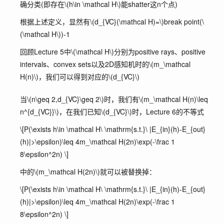
确分类(即存在
\(h\in \mathcal H\)
能shatter这n个点)
根据上述定义，显然有
\(d_{VC}(\mathcal H)=\)
break point(
\
(\mathcal H\)
)-1
回顾Lecture 5中
\(\mathcal H\)
分别为positive rays、positive
intervals、convex sets以及2D感知机时的
\(m_\mathcal
H(n)\)
，我们可以得到对应的
\(d_{VC}\)
当
\(n\geq 2,d_{VC}\geq 2\)
时，我们有
\(m_\mathcal H(n)\leq
n^{d_{VC}}\)
，在我们已知
\(d_{VC}\)
时，Lecture 6的不等式
\[P(\exists h\in \mathcal H\ \mathrm{s.t.}\ |E_{in}(h)-E_{out}
(h)|>\epsilon)\leq 4m_\mathcal H(2n)\exp(-\frac 1
8\epsilon^2n) \]
中的
\(m_\mathcal H(2n)\)
就可以被替换掉：
\[P(\exists h\in \mathcal H\ \mathrm{s.t.}\ |E_{in}(h)-E_{out}
(h)|>\epsilon)\leq 4m_\mathcal H(2n)\exp(-\frac 1
8\epsilon^2n) \]