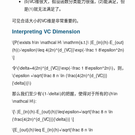
(b)VC维很大，假设函数分类能力很强，(2)能满足，但
是(1)就无法满足了。
可见合适大小的VC维是非常重要的。
Interpreting VC Dimension
\[P(\exists h\in \mathcal H\ \mathrm{s.t.}\ |E_{in}(h)-E_{out}
(h)|>\epsilon)\leq 4(2n)^{d_{VC}}\exp(-\frac 1 8\epsilon^2n)
\]
令
\(\delta=4(2n)^{d_{VC}}\exp(-\frac 1 8\epsilon^2n)\)
，则，
\(\epsilon =\sqrt{\frac 8 n \ln (\frac{4(2n)^{d_{VC}}}
{\delta})}\)
那么我们至少有
\(1-\delta\)
的把握，使得对于所有的
\(h\in
\mathcal H\)
:
\[\ |E_{in}(h)-E_{out}(h)|\leq\epsilon=\sqrt{\frac 8 n \ln
(\frac{4(2n)^{d_{VC}}}{\delta})} \]
\[E_{out}(h)\leq E_{in}(h)+\sqrt{\frac 8 n \ln