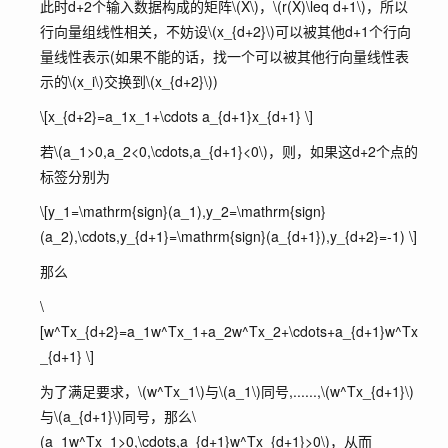
此时d+2个输入数据构成的矩阵
\(X\)
，
\(r(X)\leq d+1\)
，所以
行向量组线性相关，不妨设
\(x_{d+2}\)
可以被其他d+1个行向
量线性表示(如果不能的话，找一个可以被其他行向量线性表
示的
\(x_i\)
交换到
\(x_{d+2}\)
)
\[x_{d+2}=a_1x_1+\cdots a_{d+1}x_{d+1} \]
若
\(a_1>0,a_2<0,\cdots,a_{d+1}<0\)
，则，如果这d+2个点的
标签分别为
\[y_1=\mathrm{sign}(a_1),y_2=\mathrm{sign}
(a_2),\cdots,y_{d+1}=\mathrm{sign}(a_{d+1}),y_{d+2}=-1) \]
那么
\
[w^Tx_{d+2}=a_1w^Tx_1+a_2w^Tx_2+\cdots+a_{d+1}w^Tx
_{d+1} \]
为了满足要求，
\(w^Tx_1\)
与
\(a_1\)
同号,......,
\(w^Tx_{d+1}\)
与
\(a_{d+1}\)
同号，那么
\
(a_1w^Tx_1>0,\cdots,a_{d+1}w^Tx_{d+1}>0\)
，从而