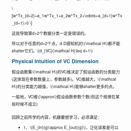
\
[w^Tx_{d+2}=a_1w^Tx_1+a_2w^Tx_2+\cdots+a_{d+1}w^Tx
_{d+1}>0 \]
这就导致第d+2个数据分类一定是错误的。
所以对于任意的d+2个点，d-D感知机的
\(\mathcal H\)
都不能
shatter它们。
\(d_{VC}(\mathcal H)\leq d+1\)
Physical Intuition of VC Dimension
假设函数集
\(\mathcal H\)
的VC维决定了假设函数的分类能力
(这体现在参数数量上，参数越多)。VC维越大，
\(\mathcal
H\)
的分类能力越强，
\(\mathcal H\)
能够shatter更多的点。
一般地，VC维
\(\approx\)
假设函数参数个数(但这个规律在某
些时候不成立)
回顾之前所学的内容，机器要想学习，必须满足：
1、
\(E_{in}(g)\approx E_{out}(g)\)
，泛化误差是可以