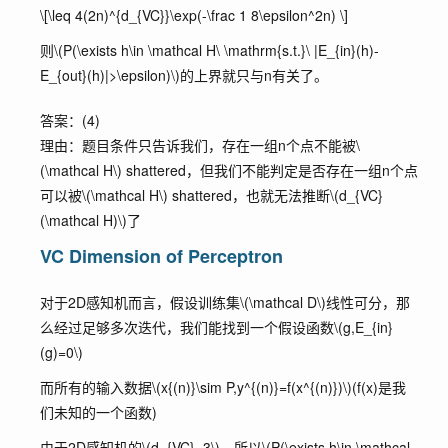
\[\leq 4(2n)^{d_{VC}}\exp(-\frac 1 8\epsilon^2n) \]
则
\(P(\exists h\in \mathcal H\ \mathrm{s.t.}\ |E_{in}(h)-
E_{out}(h)|>\epsilon)\)
的上界就只与n有关了。
答案：(4)
理由：题目条件只告诉我们，存在一组n个点不能被
\
(\mathcal H\)
shattered，但我们不能判定是否存在一组n个点
可以被
\(\mathcal H\)
shattered，也就无法推断
\(d_{VC}
(\mathcal H)\)
了
VC Dimension of Perceptron
对于2D感知机而言，假设训练集
\(\mathcal D\)
线性可分，那
么经过足够多次迭代，我们能找到一个假设函数
\(g,E_{in}
(g)=0\)
而所有的输入数据
\(x{(n)}\sim P,y^{(n)}=f(x^{(n)})\)
(f(x)是我
们未知的一个函数)
由于2D感知机的
\(d_{VC}=3\)
，所以
\(P(\exists h\in \mathcal