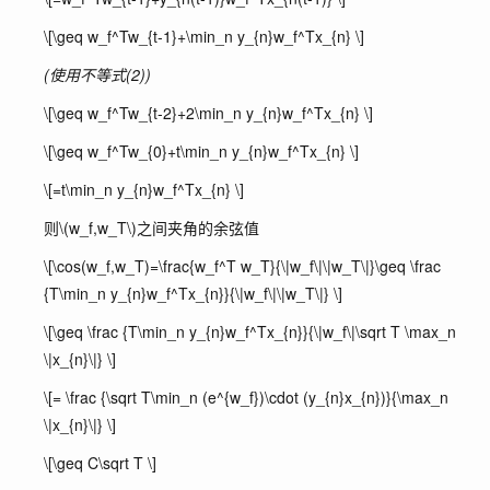
\[\geq w_f^Tw_{t-1}+\min_n y_{n}w_f^Tx_{n} \]
(使用不等式(2))
\[\geq w_f^Tw_{t-2}+2\min_n y_{n}w_f^Tx_{n} \]
\[\geq w_f^Tw_{0}+t\min_n y_{n}w_f^Tx_{n} \]
\[=t\min_n y_{n}w_f^Tx_{n} \]
则
\(w_f,w_T\)
之间夹角的余弦值
\[\cos(w_f,w_T)=\frac{w_f^T w_T}{\|w_f\|\|w_T\|}\geq \frac
{T\min_n y_{n}w_f^Tx_{n}}{\|w_f\|\|w_T\|} \]
\[\geq \frac {T\min_n y_{n}w_f^Tx_{n}}{\|w_f\|\sqrt T \max_n
\|x_{n}\|} \]
\[= \frac {\sqrt T\min_n (e^{w_f})\cdot (y_{n}x_{n})}{\max_n
\|x_{n}\|} \]
\[\geq C\sqrt T \]