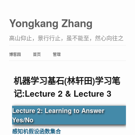
Yongkang Zhang
高山仰止，景行行止，虽不能至，然心向往之
博客园
首页
管理
机器学习基石(林轩田)学习笔
记:Lecture 2 & Lecture 3
Lecture 2: Learning to Answer
Yes/No
感知机假设函数集合