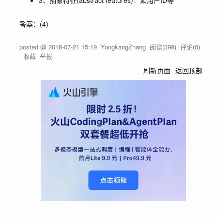
3、抽象特征(abstract features)：如用户ID等
答案：(4)
posted @
2018-07-21 15:19
YongkangZhang
阅读(
398
) 评论(
0
)
收藏
举报
刷新页面
返回顶部