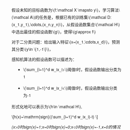
假设未知的目标函数为
\(f:\mathcal X \mapsto y\)
，学习算法
\
(\mathcal A\)
的任务是，根据已有的训练集
\(\mathcal D:
(x_1,y_1),\cdots,(x_n,y_n)\)
，从假设函数集合
\(\mathcal H\)
中选出最佳的假设函数
\(g\)
，使得
\(g\approx f\)
对于二分类问题：给出输入特征
\(x=(x_1,\cdots,x_d)\)
，预测
其分类
\(y\in \{1,-1\}\)
，
感知机算法的假设函数可以描述为：
\(\sum_{i=1}^d w_ix_i>\)
阈值t时，假设函数输出分类为
1
\(\sum_{i=1}^d w_ix_i<\)
阈值t时，假设函数输出分类
为-1
形式化地可以表示为
\(h\in \mathcal H\)
,
\[h(x)=\mathrm{sign}((\sum_{i=1}^d w_ix_i)-t) \]
(x>0时sign(x)=1;x=0时sign(x)=0;x<0时sign(x)=-1,x=0的情况