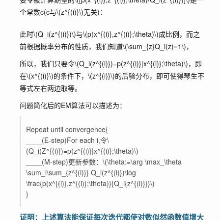
个常数c(c与
\(z^{(i)}\)
无关)：
此时
\(Q_i(z^{(i)})\)
与
\(p(x^{(i)},z^{(i)};\theta)\)
成比例，而之
前根据概率分布的性质，我们知道
\(\sum_{z}Q_i(z)=1\)
，
所以，我们只要令
\(Q_i(z^{(i)})=p(z^{(i)}|x^{(i)};\theta)\)
，即
在
\(x^{(i)}\)
的条件下，
\(z^{(i)}\)
的后验分布，即可使得琴生不
等式左右两边取等。
问题简化后的EM算法可以描述为：
Repeat until convergence{
____(E-step)For each i,令
\
(Q_i(Z^{(i)})=p(z^{(i)}|x^{(i)};\theta)\)
____(M-step)更新参数：
\(\theta:=\arg \max_\theta
\sum_i\sum_{z^{(i)}} Q_i(z^{(i)})\log
\frac{p(x^{(i)},z^{(i)};\theta)}{Q_i{z^{(i)}}}\)
}
证明：上述算法能保证每次迭代都使对数似然函数值增大