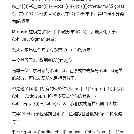
(w_j^{(i)}=Q_i(z^{(i)}=j)=p(z^{(i)}=j|x^{(i)};\theta,\mu,\Sigma)
\)
，其中
\(Q_i(z^{(i)}=j)\)
表示在
\(Q_i\)
分布下，第i个样本分类
为j的概率
M-step:
在确定了
\(z^{(i)}\)
的分布
\(Q_i\)
后，最大化关于
\
(\phi,\mu,\Sigma\)
的量：
例如，求出这个式子对参数
\(\mu_l\)
的偏导：
并令其等于0，得到新的
\(\mu_l\)
再举一例：求出新的
\(\phi_j\)
，在原式中去掉与
\(\phi_j\)
无关
的部分，可以发现优化目标等价于：
但是这个优化目标有约束条件
\(\sum_{j=1}^k \phi_j=1\)
(因为
\
(\phi_1,\cdots,\phi_k\)
是多项式分布的参数，
\
(\phi_j=p(z^{(i)}=j;\phi)\)
)，因此我们要构造拉格朗日函数：
其中
\(\beta\)
是拉格朗日乘子，拉格朗日函数对
\(\phi_j\)
求偏
导：
\[\frac \partial {\partial \phi_j}\mathcal L(\phi)=\sum_{i=1}^m