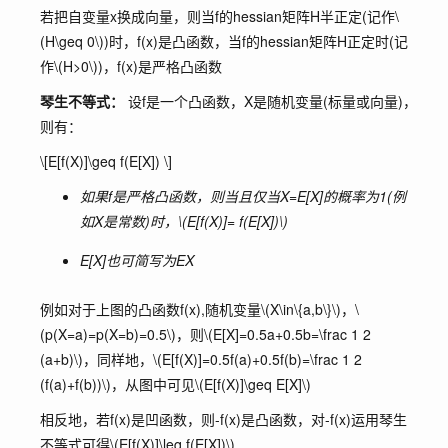
若把自变量x换成向量，则当f的hessian矩阵H半正定(记作
\
(H\geq 0\)
)时，f(x)是凸函数，当f的hessian矩阵H正定时(记
作
\(H>0\)
)，f(x)是严格凸函数
琴生不等式：
设f是一个凸函数，X是随机变量(标量或向量)，
则有：
\[E[f(X)]\geq f(E[X]) \]
如果f是严格凸函数，则当且仅当X=E[X]的概率为1(例
如X是常数)时，
\(E[f(X)]= f(E[X])\)
E[X]也可简写为EX
例如对于上图的凸函数f(x),随机变量
\(X\in\{a,b\}\)
，
\
(p(X=a)=p(X=b)=0.5\)
，则
\(E[X]=0.5a+0.5b=\frac 1 2
(a+b)\)
，同样地，
\(E[f(X)]=0.5f(a)+0.5f(b)=\frac 1 2
(f(a)+f(b))\)
，从图中可见
\(E[f(X)]\geq E[X]\)
相反地，若f(x)是凹函数，则-f(x)是凸函数，对-f(x)运用琴生
不等式可得
\(E[f(X)]\leq f(E[X])\)