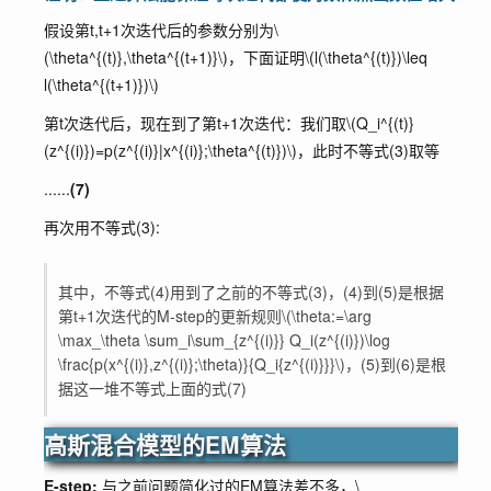
假设第t,t+1次迭代后的参数分别为
\
(\theta^{(t)},\theta^{(t+1)}\)
，下面证明
\(l(\theta^{(t)})\leq
l(\theta^{(t+1)})\)
第t次迭代后，现在到了第t+1次迭代：我们取
\(Q_i^{(t)}
(z^{(i)})=p(z^{(i)}|x^{(i)};\theta^{(t)})\)
，此时不等式(3)取等
......
(7)
再次用不等式(3):
其中，不等式(4)用到了之前的不等式(3)，(4)到(5)是根据
第t+1次迭代的M-step的更新规则
\(\theta:=\arg
\max_\theta \sum_i\sum_{z^{(i)}} Q_i(z^{(i)})\log
\frac{p(x^{(i)},z^{(i)};\theta)}{Q_i{z^{(i)}}}\)
，(5)到(6)是根
据这一堆不等式上面的式(7)
高斯混合模型的EM算法
E-step:
与之前问题简化过的EM算法差不多，
\