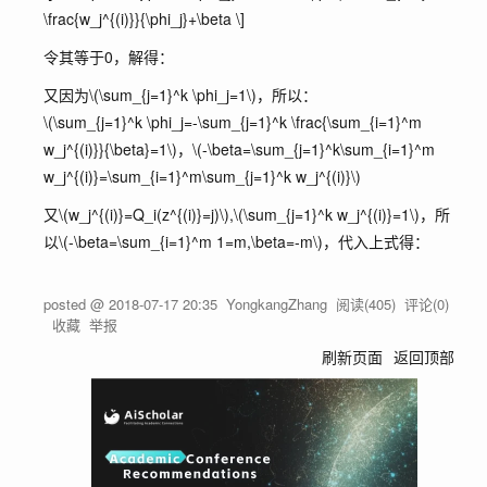
\frac{w_j^{(i)}}{\phi_j}+\beta \]
令其等于0，解得：
又因为
\(\sum_{j=1}^k \phi_j=1\)
，所以：
\(\sum_{j=1}^k \phi_j=-\sum_{j=1}^k \frac{\sum_{i=1}^m
w_j^{(i)}}{\beta}=1\)
，
\(-\beta=\sum_{j=1}^k\sum_{i=1}^m
w_j^{(i)}=\sum_{i=1}^m\sum_{j=1}^k w_j^{(i)}\)
又
\(w_j^{(i)}=Q_i(z^{(i)}=j)\)
,
\(\sum_{j=1}^k w_j^{(i)}=1\)
，所
以
\(-\beta=\sum_{i=1}^m 1=m,\beta=-m\)
，代入上式得：
posted @
2018-07-17 20:35
YongkangZhang
阅读(
405
) 评论(
0
)
收藏
举报
刷新页面
返回顶部