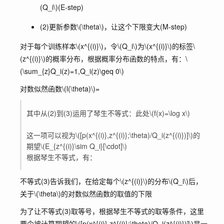
(Q_i\)
(E-step)
(2)更新参数
\(\theta\)
，让这个下限变大(M-step)
对于每个训练样本
\(x^{(i)}\)
，令
\(Q_i\)
为
\(x^{(i)}\)
的标签
\
(z^{(i)}\)
的概率分布，根据概率分布函数的特点，有：
\
(\sum_{z}Q_i(z)=1,Q_i(z)\geq 0\)
对数似然函数
\(l(\theta)\)
=
其中从(2)到(3)运用了琴生不等式：此处
\(f(x)=\log x\)
这一项可以视为
\([p(x^{(i)},z^{(i)};\theta)/Q_i(z^{(i)})]\)
的
期望
\(E_{z^{(i)}\sim Q_i}[\cdot]\)
根据琴生不等式，有：
不等式(3)告诉我们，在给定每个
\(z^{(i)}\)
的分布
\(Q_i\)
后，
关于
\(\theta\)
的对数似然函数的取值的下限
为了让不等式(3)取等号，根据琴生不等式的取等条件，这里
要令被计算期望的
\([p(x^{(i)},z^{(i)};\theta)/Q_i(z^{(i)})]\)
是一