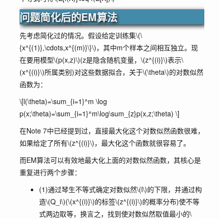
问题简化后的EM算法
先考虑简化过的情况。假设给定训练集
\(\
{x^{(1)},\cdots,x^{(m)}\}\)
，其中m个样本之间相互独立。现
在要用模型
\(p(x,z)\)
(z是隐含随机变量，
\(z^{(i)}\)
表示
\
(x^{(i)}\)
所属类别)对这些数据拟合，关于
\(\theta\)
的对数似然
函数为：
\[l(\theta)=\sum_{i=1}^m \log
p(x;\theta)=\sum_{i=1}^m\log\sum_{z}p(x,z;\theta) \]
在Note 7中已经提到过，直接最大化这个对数似然函数很难，
如果给定了所有
\(z^{(i)}\)
，最大化这个函数就很容易了。
而EM算法可以有效地最大化上面的对数似然函数，其核心是
重复进行两个步骤：
(1)通过琴生不等式确定对数似然
\(l\)
的下限，并通过构
造
\(Q_i\)
(
\(x^{(i)}\)
的标签
\(z^{(i)}\)
的概率分布)使不等
式两边取等，换言之，找到使对数似然取值最小的
\