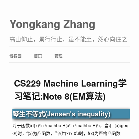
Yongkang Zhang
高山仰止，景行行止，虽不能至，然心向往之
博客园
首页
管理
CS229 Machine Learning学
习笔记:Note 8(EM算法)
琴生不等式(Jensen's inequality)
对于函数
\(f(x)\in \mathbb R(x\in \mathbb R)\)
，当
\(f''(x)\geq
0\)
时，f(x)为凸函数，当
\(f''(x)> 0\)
时，f(x)为严格凸函数