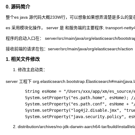
0. 源码简介
整个es java 源代码大概233W行，可以想象如果想弄清楚是多么的复
es 采用模块化操作， server 是 和服务端的主要程序; transport-nett
程序的启动入口在： server/src/main/java/org/elasticsearch/bootstrap/
接收前端的请求在包：server/src/main/java/org/elasticsearch/action
1. 相关文件修改
修改主启动类：
server 工程下 org.elasticsearch.bootstrap.Elasticsearch#main(j
        String esHome = "/Users/xxx/app/xm/es_sourc
        System.setProperty("es.path.home", esHome)
        System.setProperty("es.path.conf", esHome 
        System.setProperty("log4j2.disable.jmx", 
distribution/archives/no-jdk-darwin-aarch64-tar/build/inst