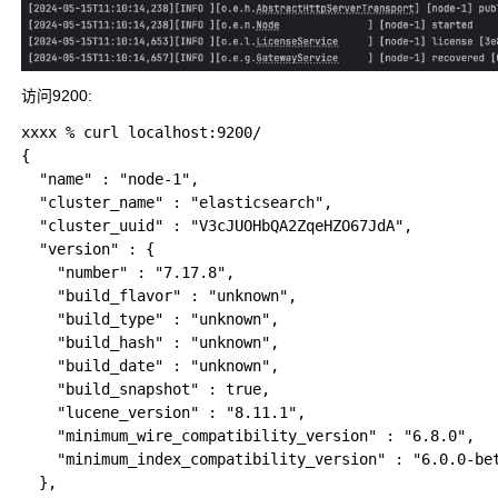
访问9200:
xxxx % curl localhost:9200/

{

  "name" : "node-1",

  "cluster_name" : "elasticsearch",

  "cluster_uuid" : "V3cJUOHbQA2ZqeHZO67JdA",

  "version" : {

    "number" : "7.17.8",

    "build_flavor" : "unknown",

    "build_type" : "unknown",

    "build_hash" : "unknown",

    "build_date" : "unknown",

    "build_snapshot" : true,

    "lucene_version" : "8.11.1",

    "minimum_wire_compatibility_version" : "6.8.0",

    "minimum_index_compatibility_version" : "6.0.0-bet
  },
