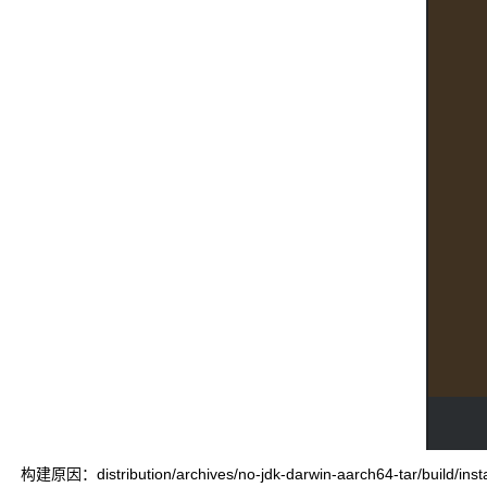
构建原因：distribution/archives/no-jdk-darwin-aarch64-tar