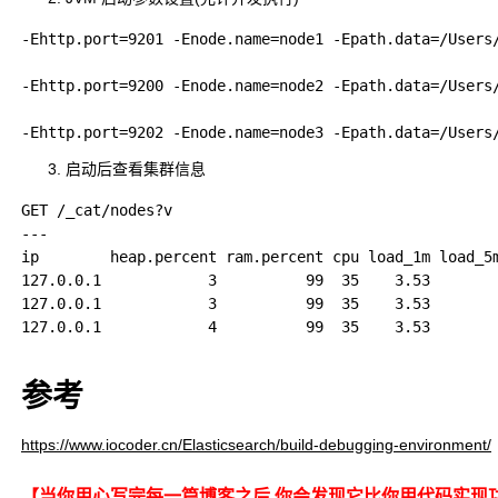
-Ehttp.port=9201 -Enode.name=node1 -Epath.data=/Users
-Ehttp.port=9200 -Enode.name=node2 -Epath.data=/Users
启动后查看集群信息
GET /_cat/nodes?v

---

ip        heap.percent ram.percent cpu load_1m load_5m
127.0.0.1            3          99  35    3.53        
127.0.0.1            3          99  35    3.53        
127.0.0.1            4          99  35    3.53        
参考
https://www.iocoder.cn/Elasticsearch/build-debugging-environment/
【当你用心写完每一篇博客之后,你会发现它比你用代码实现