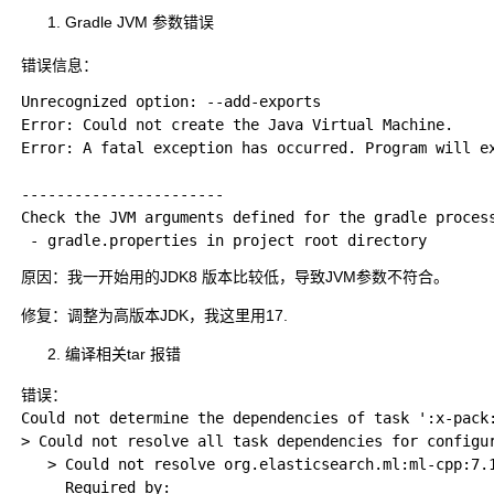
Gradle JVM 参数错误
错误信息：
Unrecognized option: --add-exports

Error: Could not create the Java Virtual Machine.

Error: A fatal exception has occurred. Program will ex
-----------------------

Check the JVM arguments defined for the gradle process
原因：我一开始用的JDK8 版本比较低，导致JVM参数不符合。
修复：调整为高版本JDK，我这里用17.
编译相关tar 报错
错误：

Could not determine the dependencies of task ':x-pack:
> Could not resolve all task dependencies for configur
   > Could not resolve org.elasticsearch.ml:ml-cpp:7.1
     Required by:
