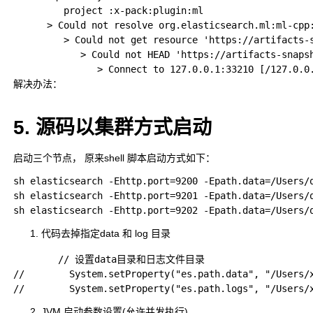
         project :x-pack:plugin:ml

      > Could not resolve org.elasticsearch.ml:ml-cpp:
         > Could not get resource 'https://artifacts-s
            > Could not HEAD 'https://artifacts-snapsh
               > Connect to 127.0.0.1:33210 [/127.0.0.
解决办法： 

5. 源码以集群方式启动
启动三个节点， 原来shell 脚本启动方式如下：
sh elasticsearch -Ehttp.port=9200 -Epath.data=/Users/
sh elasticsearch -Ehttp.port=9201 -Epath.data=/Users/
代码去掉指定data 和 log 目录
        // 设置data目录和日志文件目录

//        System.setProperty("es.path.data", "/User
JVM 启动参数设置(允许并发执行)