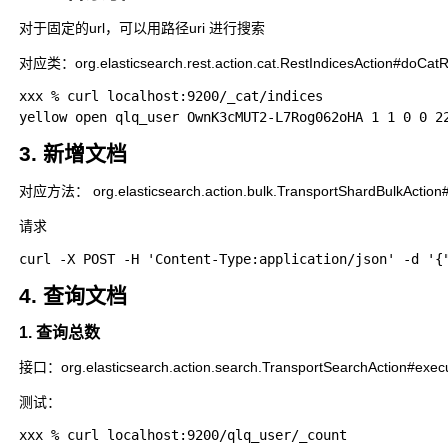
对于固定的url，可以用路径uri 进行搜索
对应类：org.elasticsearch.rest.action.cat.RestIndicesAction#doCat
xxx % curl localhost:9200/_cat/indices

3. 新增文档
对应方法： org.elasticsearch.action.bulk.TransportShardBulkAction
请求
4. 查询文档
1. 查询总数
接口：org.elasticsearch.action.search.TransportSearchAction#exec
测试：
xxx % curl localhost:9200/qlq_user/_count
