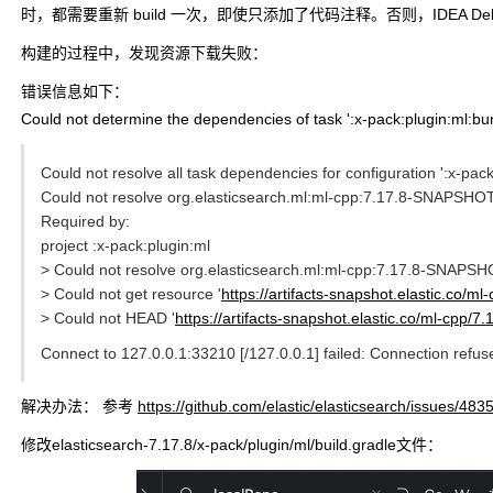
时，都需要重新 build 一次，即使只添加了代码注释。否则，IDEA 
构建的过程中，发现资源下载失败：
错误信息如下：
Could not determine the dependencies of task ':x-pack:plugin:ml:bun
Could not resolve all task dependencies for configuration ':x-pack
Could not resolve org.elasticsearch.ml:ml-cpp:7.17.8-SNAPSHOT
Required by:
project :x-pack:plugin:ml
> Could not resolve org.elasticsearch.ml:ml-cpp:7.17.8-SNAPSH
> Could not get resource '
https://artifacts-snapshot.elastic.c
> Could not HEAD '
https://artifacts-snapshot.elastic.co/ml-c
Connect to 127.0.0.1:33210 [/127.0.0.1] failed: Connection refus
解决办法： 参考
https://github.com/elastic/elasticsearch/issues/483
修改elasticsearch-7.17.8/x-pack/plugin/ml/build.gradle文件：