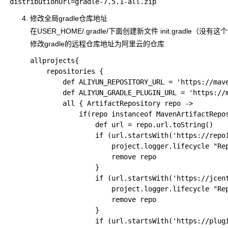
修改全局gradle仓库地址
在
USER_HOME/.gradle/
下面创建新文件
init.gradle
（没有这个
修改gradle的远程仓库地址为阿里云的仓库
allprojects{

    repositories {

        def ALIYUN_REPOSITORY_URL = 'https://mave
        def ALIYUN_GRADLE_PLUGIN_URL = 'https://m
        all { ArtifactRepository repo ->

            if(repo instanceof MavenArtifactRepos
                def url = repo.url.toString()

                if (url.startsWith('https://repo1
                    project.logger.lifecycle "Rep
                    remove repo

                }

                if (url.startsWith('https://jcent
                    project.logger.lifecycle "Rep
                    remove repo

                }

                if (url.startsWith('https://plugi