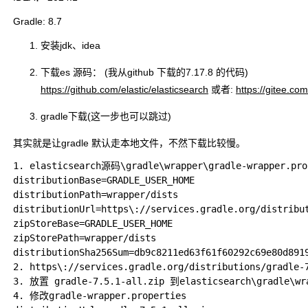
Gradle: 8.7
安装jdk、idea
下载es 源码： (我从github 下载的7.17.8 的代码)
https://github.com/elastic/elasticsearch
或者:
https://gitee.co
gradle下载(这一步也可以跳过)
其实就是让gradle 默认走本地文件，不然下载比较慢。
1. elasticsearch源码\gradle\wrapper\gradle-wrapper.prop
distributionBase=GRADLE_USER_HOME

distributionPath=wrapper/dists

distributionUrl=https\://services.gradle.org/distribut
zipStoreBase=GRADLE_USER_HOME

zipStorePath=wrapper/dists

distributionSha256Sum=db9c8211ed63f61f60292c69e80d8919
2. https\://services.gradle.org/distributions/gradle-
3. 放置 gradle-7.5.1-all.zip 到elasticsearch\gradle\wra
4. 修改gradle-wrapper.properties
