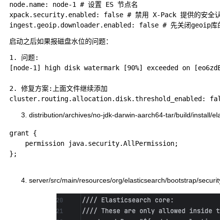
node.name: node-1 # 设置 ES 节点名

xpack.security.enabled: false # 禁用 X-Pack 提供
启动之后如果报磁盘水位的问题：
1. 问题:

[node-1] high disk watermark [90%] exceeded on [eo6zd
2. 修复方案:上面文件继续添加

distribution/archives/no-jdk-darwin-aarch64-tar/build/insta
grant {

    permission java.security.AllPermission;

};

server/src/main/resources/org/elasticsearch/bootstrap/s