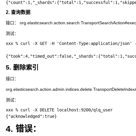
2. 查询数据
接口： org.elasticsearch.action.search.TransportSearchAction#exe
测试：
xxx % curl -X GET -H 'Content-Type:application/json' 
5. 删除索引
接口：
org.elasticsearch.action.admin.indices.delete.TransportDeleteInde
测试：
xxx % curl -X DELETE localhost:9200/qlq_user

4. 错误：