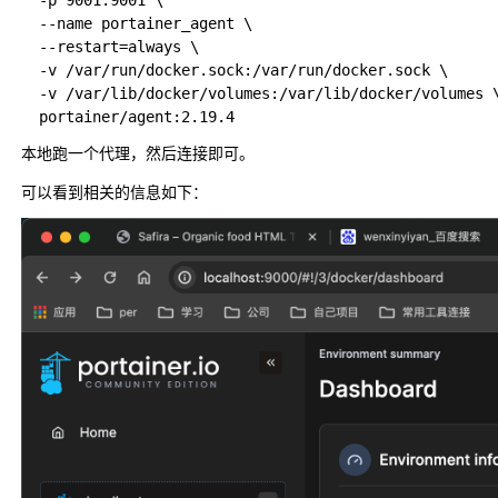
  -p 9001:9001 \

  --name portainer_agent \

  --restart=always \

  -v /var/run/docker.sock:/var/run/docker.sock \

  -v /var/lib/docker/volumes:/var/lib/docker/volumes \
本地跑一个代理，然后连接即可。
可以看到相关的信息如下：