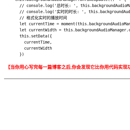
      // console.log('总时长: ', this.backgroundAudioMa
      // console.log('实时的时长: ', this.backgroundAudi
      // 格式化实时的播放时间

      let currentTime = moment(this.backgroundAudioMan
      let currentWidth = this.backgroundAudioManager.c
      this.setData({

        currentTime,

        currentWidth

【当你用心写完每一篇博客之后,你会发现它比你用代码实现