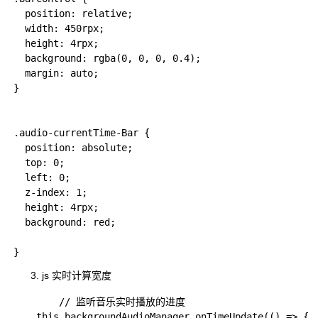
  position: relative;

  width: 450rpx;

  height: 4rpx;

  background: rgba(0, 0, 0, 0.4);

  margin: auto;

}

.audio-currentTime-Bar {

  position: absolute;

  top: 0;

  left: 0;

  z-index: 1;

  height: 4rpx;

  background: red;

js 实时计算宽度
 		// 监听音乐实时播放的进度

    this.backgroundAudioManager.onTimeUpdate(() => {
