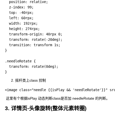
  position: relative;

  z-index: 99;

  top: -40rpx;

  left: 60rpx;

  width: 192rpx;

  height: 274rpx;

  transform-origin: 40rpx 0;

  transform: rotate(-20deg);

  transition: transform 1s;

}

.needleRotate {

  transform: rotate(0deg);

摇杆类上class 控制
​ 这里有个根据isPlay 动态判断class是否加 needleRotate 的判断。
3. 详情页-头像旋转(整体元素转圈)