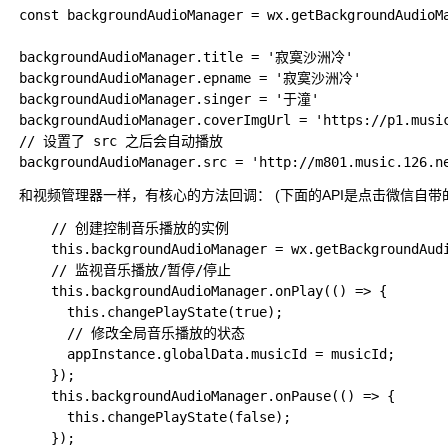
const backgroundAudioManager = wx.getBackgroundAudioMa
backgroundAudioManager.title = '寂寞沙洲冷'

backgroundAudioManager.epname = '寂寞沙洲冷'

backgroundAudioManager.singer = '于潼'

backgroundAudioManager.coverImgUrl = 'https://p1.music
// 设置了 src 之后会自动播放

和视频管理器一样，有核心的方法回调： (下面的API是点击微信自带
    // 创建控制音乐播放的实例

    this.backgroundAudioManager = wx.getBackgroundAudi
    // 监视音乐播放/暂停/停止

    this.backgroundAudioManager.onPlay(() => {

      this.changePlayState(true);

      // 修改全局音乐播放的状态

      appInstance.globalData.musicId = musicId;

    });

    this.backgroundAudioManager.onPause(() => {

      this.changePlayState(false);

    });
