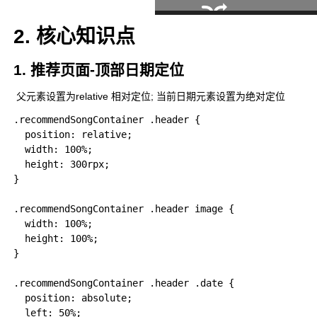
2. 核心知识点
1. 推荐页面-顶部日期定位
​ 父元素设置为relative 相对定位; 当前日期元素设置为绝对定位
.recommendSongContainer .header {

  position: relative;

  width: 100%;

  height: 300rpx;

}

.recommendSongContainer .header image {

  width: 100%;

  height: 100%;

}

.recommendSongContainer .header .date {

  position: absolute;

  left: 50%;
