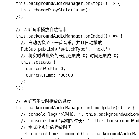
    this.backgroundAudioManager.onStop(() => {

      this.changePlayState(false);

    });

    // 监听音乐播放自然结束

    this.backgroundAudioManager.onEnded(() => {

      // 自动切换至下一首音乐，并且自动播放

      PubSub.publish('switchType', 'next')

      // 将实时进度条的长度还原成 0；时间还原成 0；

      this.setData({

        currentWidth: 0,

        currentTime: '00:00'

      })

    });

    // 监听音乐实时播放的进度

    this.backgroundAudioManager.onTimeUpdate(() => {

      // console.log('总时长: ', this.backgroundAudioMa
      // console.log('实时的时长: ', this.backgroundAudi
      // 格式化实时的播放时间

      let currentTime = moment(this.backgroundAudioMan