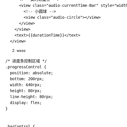
      <view class="audio-currentTime-Bar" style="width
        <!-- 小圆球 -->

        <view class="audio-circle"></view>

      </view>

    </view>

    <text>{{durationTime}}</text>

wxss
/* 进度条控制区域 */

.progressControl {

  position: absolute;

  bottom: 200rpx;

  width: 640rpx;

  height: 80rpx;

  line-height: 80rpx;

  display: flex;

}

.barControl {
