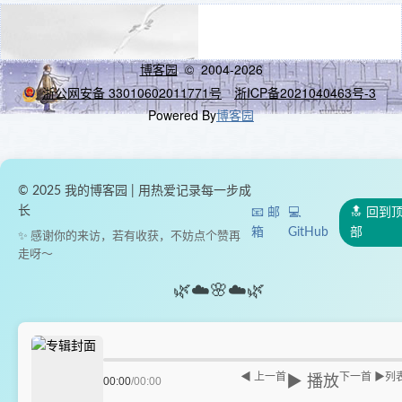
博客园
© 2004-2026
浙公网安备 33010602011771号
浙ICP备2021040463号-3
Powered By
博客园
© 2025 我的博客园 | 用热爱记录每一步成
长
📧 邮
💻
🔝 回到
箱
GitHub
部
✨ 感谢你的来访，若有收获，不妨点个赞再
走呀～
🌿
☁️
🌸
☁️
🌿
◀ 上一首
下一首 ▶
列
▶ 播放
00:00
/
00:00