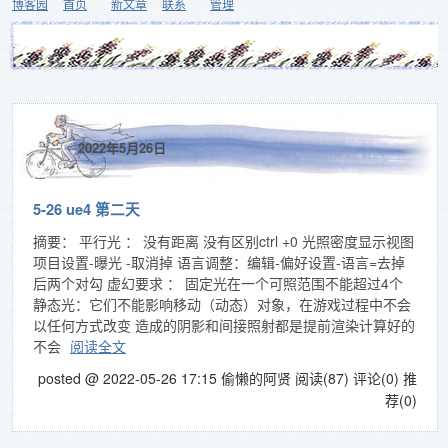
博客园
首页
新文章
联系
管理
2022年5月26日
5-26 ue4 第二天
摘要： 平行光 ： 没有距离 没有区别ctrl +0 光照密度显示视图
项目设置-曝光 -取消掉 语言调整：编辑-偏好设置-语言=去掉
后两个对勾 虚幻要求 ： 固定光在一个可照范围不能超过4个
静态光：它们不能影响移动（动态）对象，在游戏过程中不会
以任何方式改变 造成的阴影和间接照射都是提前渲染计算好的
不会
阅读全文
posted @ 2022-05-26 17:15 偷懒的阿贤
阅读(87)
评论(0)
推
荐(0)