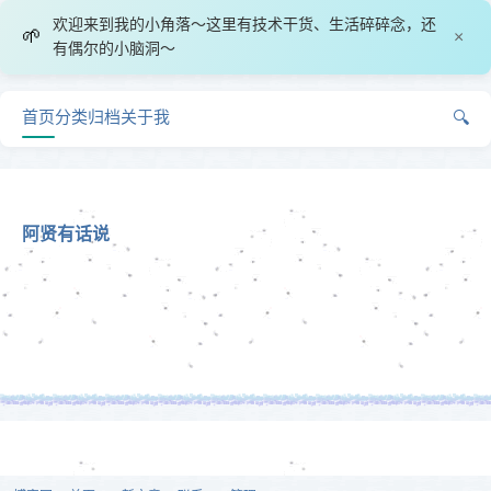
欢迎来到我的小角落～这里有技术干货、生活碎碎念，还
🌱
×
有偶尔的小脑洞～
首页
分类
归档
关于我
🔍
阿贤有话说