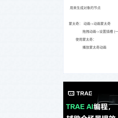
用来生成对象的节点
蒙太奇： 动画->动画蒙太奇
拖拽动画->设置插槽 (一般组-插
使用蒙太奇：
播放蒙太奇动画