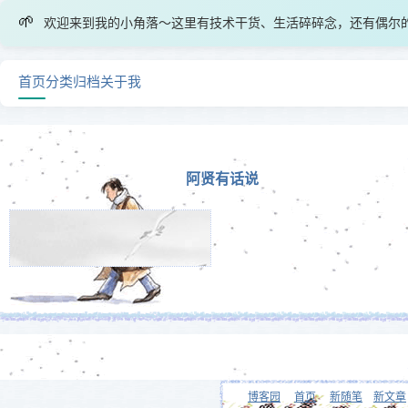
🌱
欢迎来到我的小角落～这里有技术干货、生活碎碎念，还有偶尔
首页
分类
归档
关于我
阿贤有话说
博客园
首页
新随笔
新文章