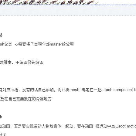
骼
类 ->需要将子类项全部master给父项
建脚本，于编译最先编译
没有的话自己添加，将此类mesh 绑定在一起attach component to co
，放在自己需要放在的骨骼地方
步
动动画：若是要实现带动人物胶囊体一起动，要在动画 根运动中点击root motio
时间