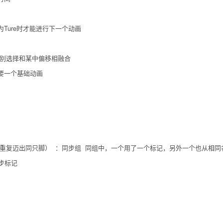
Ture时才能进行下一个动画
分别选择和某中偏移相融合
要一个基础动画
重复迈出同只脚） ：同步组 同组中，一个用了一个标记，另外一个也从相同
步标记