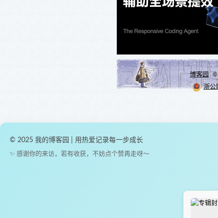
博客园
© 
浙公网
© 2025 我的博客园 | 用热爱记录每一步成长
✨ 感谢你的来访，若有收获，不妨点个赞再走呀～