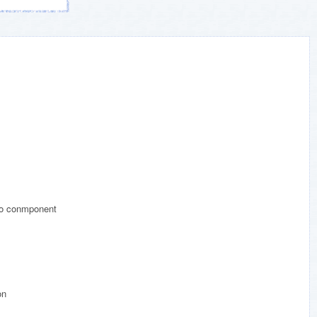
nmponent
n