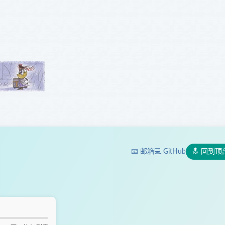
📧 邮箱
💻 GitHub
🔝 回到顶