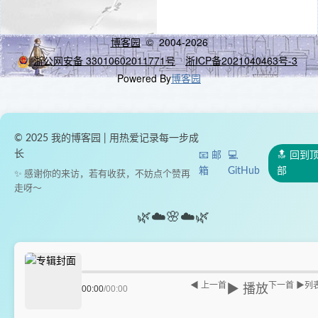
博客园
© 2004-2026
浙公网安备 33010602011771号
浙ICP备2021040463号-3
Powered By
博客园
© 2025 我的博客园 | 用热爱记录每一步成
长
📧 邮
💻
🔝 回到
箱
GitHub
部
✨ 感谢你的来访，若有收获，不妨点个赞再
走呀～
🌿
☁️
🌸
☁️
🌿
◀ 上一首
下一首 ▶
列
▶ 播放
00:00
/
00:00