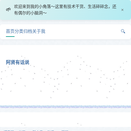
欢迎来到我的小角落～这里有技术干货、生活碎碎念，还
🌱
×
有偶尔的小脑洞～
首页
分类
归档
关于我
🔍
阿贤有话说