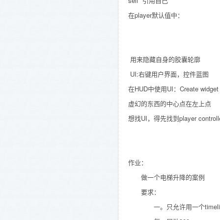
self 引用自己
在player默认值中：
用来隐藏自身的胶囊轮廓
UI:右键用户界面，控件蓝图
在HUD中使用UI：Create widge
虚幻的东西的中心点在左上点
想找UI，得先找到player controller
作业：
做一个电梯升降的案例
要求：
一。只允许用一个timeli