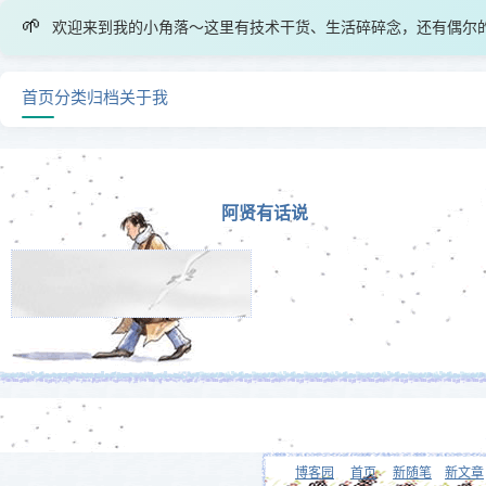
🌱
欢迎来到我的小角落～这里有技术干货、生活碎碎念，还有偶尔
首页
分类
归档
关于我
阿贤有话说
博客园
首页
新随笔
新文章