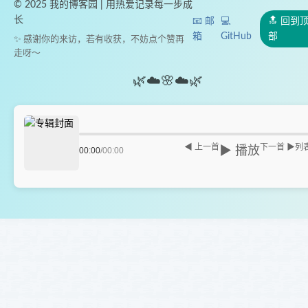
© 2025 我的博客园 | 用热爱记录每一步成
长
📧 邮
💻
🔝 回到
箱
GitHub
部
✨ 感谢你的来访，若有收获，不妨点个赞再
走呀～
🌿
☁️
🌸
☁️
🌿
◀ 上一首
下一首 ▶
列
▶ 播放
00:00
/
00:00