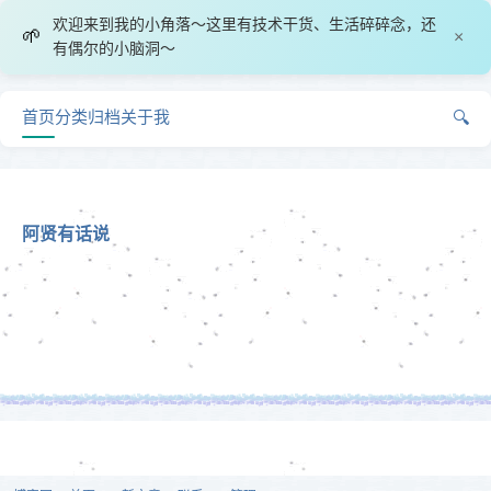
欢迎来到我的小角落～这里有技术干货、生活碎碎念，还
🌱
×
有偶尔的小脑洞～
首页
分类
归档
关于我
🔍
阿贤有话说