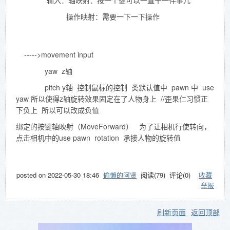
输入：轴映射：按一个键可以一直干一件事儿
操作映射：需要一下一下操作
----->movement input
yaw z轴
pitch y轴 控制鼠标的控制 类默认值中 pawn 中 use
yaw 所以使得z轴旋转效果固定在了人物身上 //歪果仁习惯正
下负上 所以可以改成负值
绑定的按键轴映射（MoveForward） 为了让相机行使转向，
点击相机中的use pawn rotation 承接人物的旋转值
posted on
2022-05-30 18:46
偷懒的阿贤
阅读(
79
) 评论(
0
)
收藏
举报
刷新页面
返回顶部