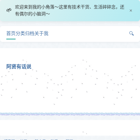
欢迎来到我的小角落～这里有技术干货、生活碎碎念，还
🌱
×
有偶尔的小脑洞～
首页
分类
归档
关于我
🔍
阿贤有话说