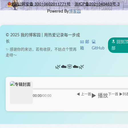
浙公网安备 33010602011771号
浙ICP备2021040463号-3
Powered By
博客园
© 2025 我的博客园 | 用热爱记录每一步成
长
📧 邮
💻
🔝 回到
箱
GitHub
部
✨ 感谢你的来访，若有收获，不妨点个赞再
走呀～
🌿
☁️
🌸
☁️
🌿
◀ 上一首
下一首 ▶
列
▶ 播放
00:00
/
00:00