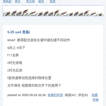
博客园
首页
新文章
联系
管理
5-25 ue4 准备i
wsad 都得配合鼠标左键中键右键不同动作
q向上 e向下
f11全屏
z时光穿梭
c时光后退
f是快速移动到选择的物体位置
文件保存 视图里的和文件下的是两个
posted on
2022-05-24 22:24
偷懒的阿贤
阅读(
41
) 评论(
0
)
收藏
举报