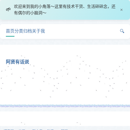
欢迎来到我的小角落～这里有技术干货、生活碎碎念，还
🌱
×
有偶尔的小脑洞～
首页
分类
归档
关于我
🔍
阿贤有话说