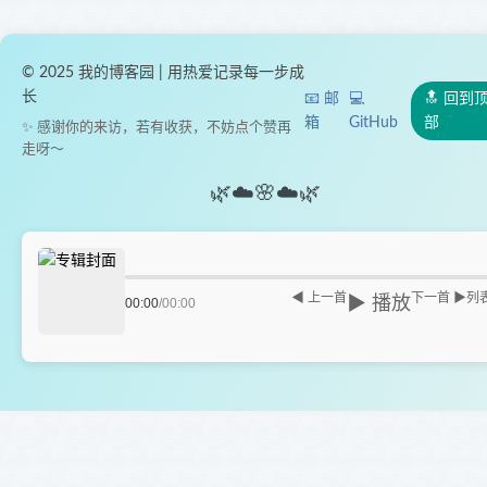
© 2025 我的博客园 | 用热爱记录每一步成
长
📧 邮
💻
🔝 回到
箱
GitHub
部
✨ 感谢你的来访，若有收获，不妨点个赞再
走呀～
🌿
☁️
🌸
☁️
🌿
◀ 上一首
下一首 ▶
列
▶ 播放
00:00
/
00:00