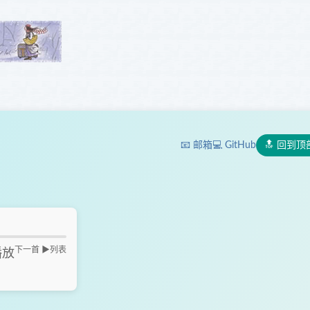
📧 邮箱
💻 GitHub
🔝 回到顶
下一首 ▶
列表
播放