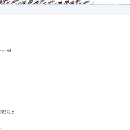
 All
面消隐勾上
层