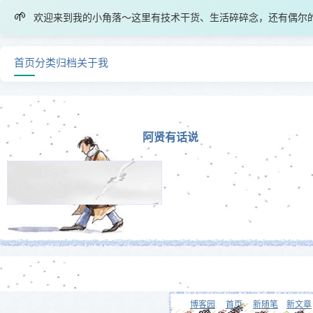
🌱
欢迎来到我的小角落～这里有技术干货、生活碎碎念，还有偶尔
首页
分类
归档
关于我
阿贤有话说
博客园
首页
新随笔
新文章