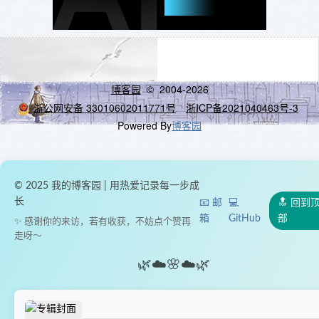
博客园
© 2004-2026
浙公网安备 33010602011771号
浙ICP备2021040463号-3
Powered By
博客园
© 2025 我的博客园 | 用热爱记录每一步成
长
📧 邮
💻
🔝 回到
箱
GitHub
部
✨ 感谢你的来访，若有收获，不妨点个赞再
走呀～
🌿
☁️
🌸
☁️
🌿