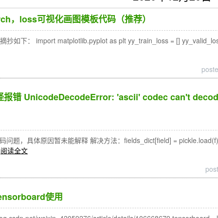
 pytorch，loss可视化画图模板代码（推荐）
rt matplotlib.pyplot as plt yy_train_loss = [] yy_valid_loss = [] 
post
错 UnicodeDecodeError: 'ascii' codec can't decode b
问题，具体原因暂未能解释 解决方法：fields_dict[field] = pickle.load(f) 改成 field
阅读全文
pos
nsorboard使用