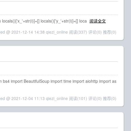
cals()['x_'+str(i)]=[] locals()['y_'+str(i)]=[] loca
阅读全文
ted @ 2021-12-14 14:38 qiezi_online
阅读(337)
评论(0)
推荐(0)
 import BeautifulSoup import time import aiohttp import as
ted @ 2021-12-04 11:13 qiezi_online
阅读(101)
评论(0)
推荐(0)