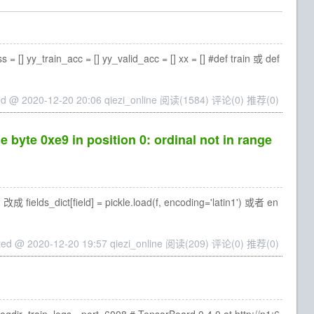
yy_train_acc = [] yy_valid_acc = [] xx = [] #def train 或 def
ed @ 2020-12-20 20:06 qiezi_online
阅读(1584)
评论(0)
推荐(0)
yte 0xe9 in position 0: ordinal not in range
s_dict[field] = pickle.load(f, encoding='latin1') 或者 en
ted @ 2020-12-20 19:57 qiezi_online
阅读(209)
评论(0)
推荐(0)