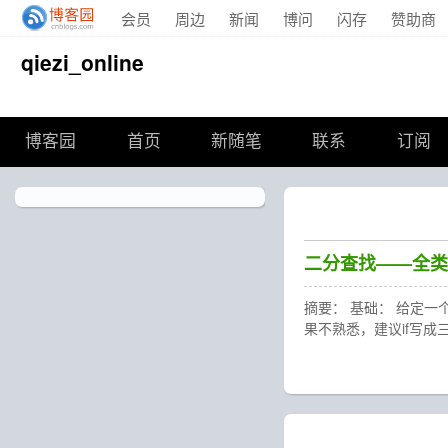
会员
周边
新闻
博问
闪存
赞助商
qiezi_online
博客园
首页
新随笔
联系
订阅
二分查找——全类
摘要： 基础： 给定一个升
果不熟悉，建议if写成