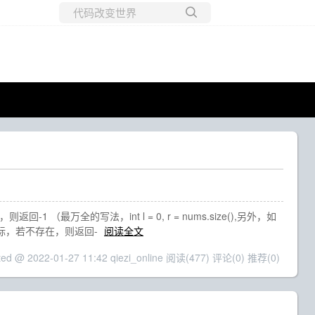
所有博客
当前博客
最万全的写法，int l = 0, r = nums.size(),另外，如
下标，若不存在，则返回-
阅读全文
ted @ 2022-01-27 11:42 qiezi_online
阅读(477)
评论(0)
推荐(0)