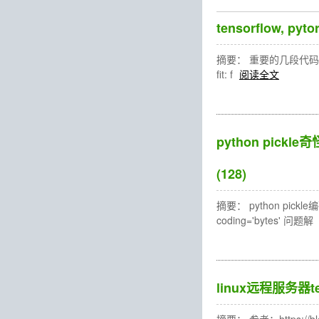
tensorflow,
摘要： 重要的几段代码摘抄如下： impo
fit: f
阅读全文
python pickle奇怪报
(128)
摘要： python pickle编码
coding='bytes' 问题解
linux远程服务器te