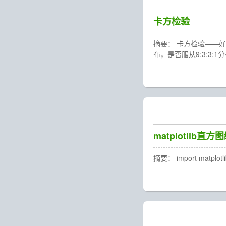
卡方检验
摘要： 卡方检验——好的资料
布，是否服从9:3:3
matplotlib
摘要： import matplotlib.p