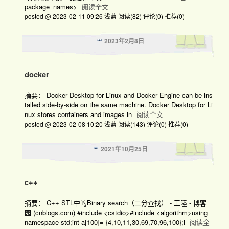
package_names>
阅读全文
posted @ 2023-02-11 09:26 浅蓝
阅读(82)
评论(0)
推荐(0)
2023年2月8日
docker
摘要： Docker Desktop for Linux and Docker Engine can be ins
talled side-by-side on the same machine. Docker Desktop for Li
nux stores containers and images in
阅读全文
posted @ 2023-02-08 10:20 浅蓝
阅读(143)
评论(0)
推荐(0)
2021年10月25日
c++
摘要： C++ STL中的Binary search（二分查找） - 王陸 - 博客
园 (cnblogs.com) #include <cstdio>#include <algorithm>using
namespace std;int a[100]= {4,10,11,30,69,70,96,100};i
阅读全