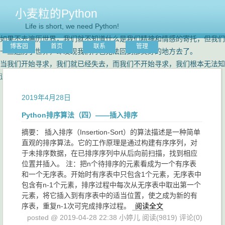
小麦粒的Python
Life is short, we need Python!
如果不去遍历世界，我们就不知道什么是我们精神和情感的寄托，但我们
博客园
首页
联系
管理
一旦遍历了世界，却发现我们再也无法回到那美好的地方去了。
当我们开始寻求，我们就已经失去，而我们不开始寻求，我们根本无法知
道自己身边的一切是如此可贵！
2019年4月28日
Python排序算法（四）——插入排序
摘要： 插入排序（Insertion-Sort）的算法描述是一种简单
直观的排序算法。它的工作原理是通过构建有序序列，对
于未排序数据，在已排序序列中从后向前扫描，找到相应
位置并插入。 注：把n个待排序的元素看成为一个有序表
和一个无序表。开始时有序表中只包含1个元素，无序表中
包含有n-1个元素，排序过程中每次从无序表中取出第一个
元素，将它插入到有序表中的适当位置，使之成为新的有
序表，重复n-1次可完成排序过程。
阅读全文
posted @ 2019-04-28 22:38 小婷儿
阅读(9819)
评论(0)