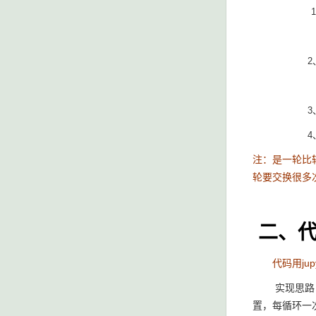
1
是 [11, 99, 3
2、然后，99作为
和第二位元素99交换
3、第三轮比较完，2
4、最终得到列表 [1
注：是一轮比
轮要交换很多
二、代
代码用jupy
实现思路： 使
置，每循环一次，