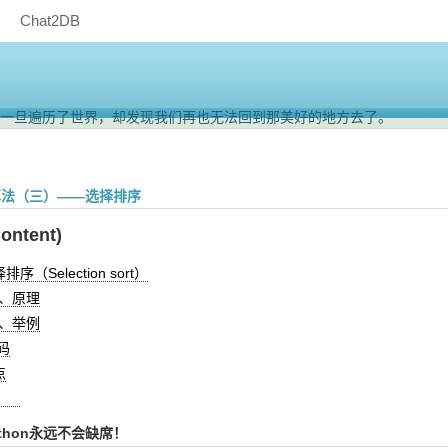
Chat2DB
一旦遍历了世界，却发现我们再也无法回到那美好的地方去了。
道自己身边的一切是如此可贵！
序算法（三）——选择排序
ntent)
序（Selection sort）
1、原理
2、举例
码
点
果
thon永远不会缺席！