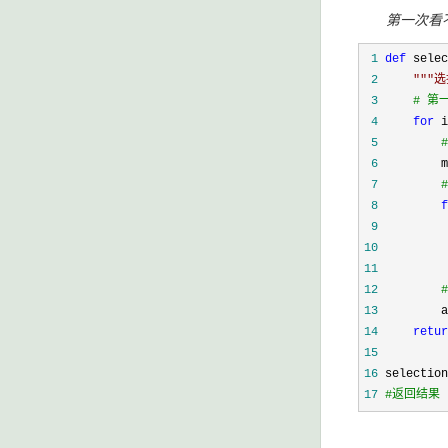
第一次看不懂很
 1
def
 2
"""
选
 3
#
 第
 4
for
 i
 5
#
 6
         m
 7
#
 8
f
 9
10
11
          
12
#
13
         a
14
retur
15
16
 selection
17
#
返回结果 [1