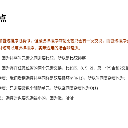
点
和
冒泡排序
很类似，但是选择排序每轮比较只会有一次交换，而冒泡排序
时候可以用选择排序，
实际适用的场合非常少
。
：因为排序时元素之间需要比较，所以是
比较排序
因为存在任意位置的两个元素交换，比如[5, 8, 5, 2]，第一个5会
度：我们看到选择排序同样是双层循环n*(n-1))，所以时间复杂度也为：O(
杂度：只需要常数个辅助单元，所以空间复杂度也为
O(1)
法：选择对象要先选最小的，因为嫩，哈哈
果