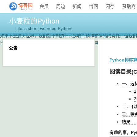
会员
周边
新闻
博问
闪存
赞助商
小麦粒的Python
Life is short, we need Python!
如果不去遍历世界，我们就不知道什么是我们精神和情感的寄托，但我们
当我们开始寻求，我们就已经失去，而我们不开始寻求，我们根本无法知
公告
Python排
阅读目录(Co
一、选择排
二、代
三、特
结
有趣的事，Py