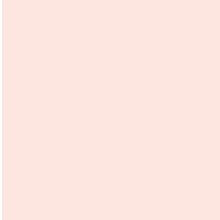
");

;
