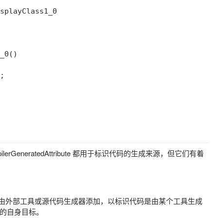
splayClass1_0

_0()

;

lerGeneratedAttribute
都用于标识代码的生成来源，但它们有着
由外部工具或源代码生成器添加，以标识代码是由某个工具生成
的自身目标。