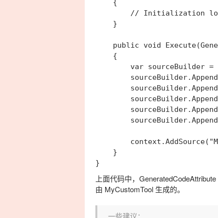
    {

        // Initialization lo
    }

    public void Execute(Gene
    {

        var sourceBuilder = 
        sourceBuilder.Append
        sourceBuilder.Append
        sourceBuilder.Append
        sourceBuilder.Append
        sourceBuilder.Append
        context.AddSource("M
    }

上面代码中，
GeneratedCodeAttribute
由
MyCustomTool
生成的。
一些建议：