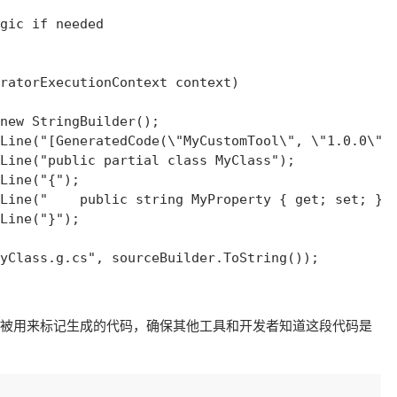
gic if needed

ratorExecutionContext context)

new StringBuilder();

Line("[GeneratedCode(\"MyCustomTool\", \"1.0.0\")]
Line("public partial class MyClass");

Line("{");

Line("    public string MyProperty { get; set; }")
Line("}");

yClass.g.cs", sourceBuilder.ToString());

被用来标记生成的代码，确保其他工具和开发者知道这段代码是