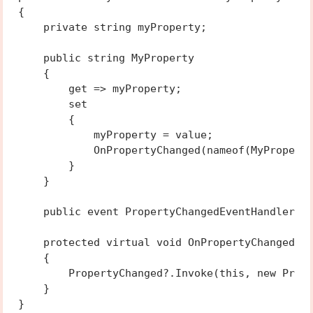
{

    private string myProperty;

    public string MyProperty

    {

        get => myProperty;

        set

        {

            myProperty = value;

            OnPropertyChanged(nameof(MyProperty
        }

    }

    public event PropertyChangedEventHandler Pr
    protected virtual void OnPropertyChanged(st
    {

        PropertyChanged?.Invoke(this, new Prope
    }
