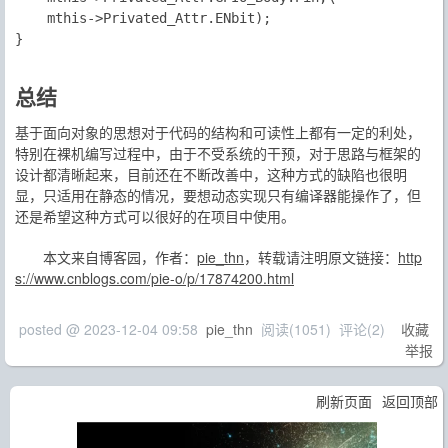
	mthis->Privated_Attr.ENbit);

}

总结
基于面向对象的思想对于代码的结构和可读性上都有一定的利处，
特别在裸机编写过程中，由于不受系统的干预，对于思路与框架的
设计都清晰起来，目前还在不断改善中，这种方式的缺陷也很明
显，只适用在静态的情况，要想动态实现只有编译器能操作了，但
还是希望这种方式可以很好的在项目中使用。
本文来自博客园，作者：
pie_thn
，转载请注明原文链接：
http
s://www.cnblogs.com/pie-o/p/17874200.html
posted @
2023-12-04 09:58
pie_thn
阅读(
1051
) 评论(
2
)
收藏
举报
刷新页面
返回顶部