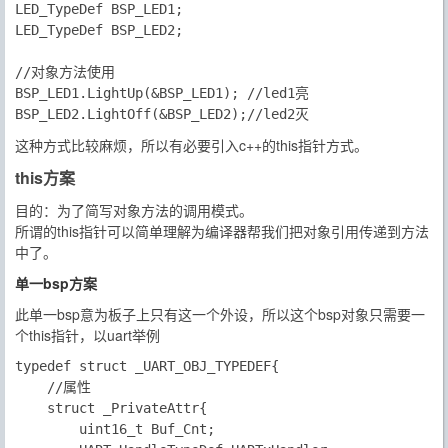
LED_TypeDef BSP_LED1;

LED_TypeDef BSP_LED2;

//对象方法使用

BSP_LED1.LightUp(&BSP_LED1); //led1亮

这种方式比较麻烦，所以有必要引入
c++
的
this指针
方式。
this方案
目的：为了简写对象方法的调用模式。
所谓的this指针可以简单理解为编译器帮我们把对象引用传递到方法
中了。
单一bsp方案
此单一bsp意为板子上只有这一个外设，所以这个bsp对象只需要一
个this指针，以
uart
举例
typedef struct _UART_OBJ_TYPEDEF{

	//属性

	struct _PrivateAttr{

		uint16_t Buf_Cnt;
