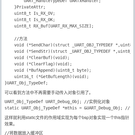
		UART_HandleTypeDef UARTxHandler;		

	}PrivateAttr;

	uint8_t Is_RX_OV;

	uint8_t Is_RX_OK;

	uint8_t RX_Buf[UART_RX_MAX_SIZE];

	//方法

	void (*SendChar)(struct _UART_OBJ_TYPEDEF *,uint8_t chr);

	void (*SendStr)(struct _UART_OBJ_TYPEDEF *,uint8_t *str);

	void (*ClearBuf)(void);

	void (*ClearFlag)(void);

	void (*BufAppend)(uint8_t byte);

	uint16_t (*GetBufLength)(void);

可以看到方法中不再需要手动传入对象引用了。
UART_Obj_TypeDef UART_Debug_Obj; //实例化对象

这样就利用
static
文件的作用域实现为每个bsp对象实现一个
this
指针
效果。
//将数据放入缓冲区
