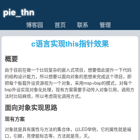
pie_thn
博客园
首页
联系
管理
c语言实现this指针效果
概要
由于目前在做一个比较复杂的嵌入式项目，想要借此提升一下代码
的结构设计能力，所以想要以
面向对象
的思想来完成这个项目，即
把每个板载外设资源视为一个对象，采用
msp+bsp
的模式，对每个
bsp外设实现对象化处理，现有方案需要手动传入对象引用，调用方
法时比较麻烦，所以考虑
简化调用
方式。
面向对象实现思路
现有方案
对象就是具有属性与方法的集合体，以
LED
举例，它的属性就是
端
口
，
引脚
，
亮使能标志
等，方法就是
亮
，
灭
。