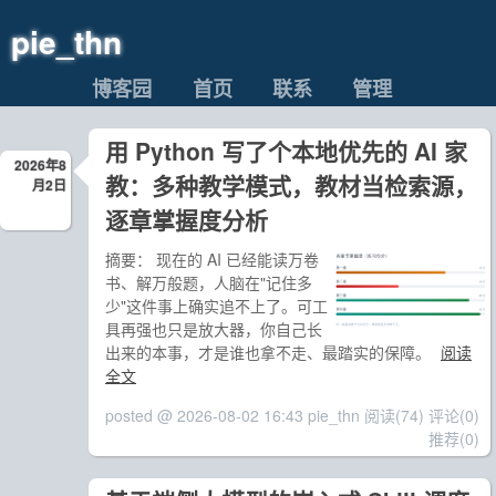
pie_thn
博客园
首页
联系
管理
用 Python 写了个本地优先的 AI 家
2026年8
教：多种教学模式，教材当检索源，
月2日
逐章掌握度分析
摘要：
现在的 AI 已经能读万卷
书、解万般题，人脑在"记住多
少"这件事上确实追不上了。可工
具再强也只是放大器，你自己长
出来的本事，才是谁也拿不走、最踏实的保障。
阅读
全文
posted @ 2026-08-02 16:43 pie_thn
阅读(74)
评论(0)
推荐(0)