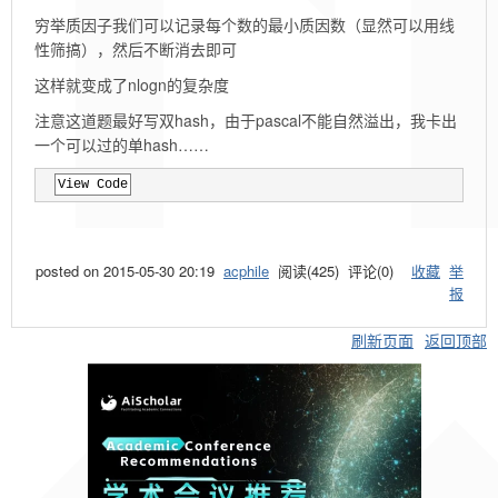
穷举质因子我们可以记录每个数的最小质因数（显然可以用线
性筛搞），然后不断消去即可
这样就变成了nlogn的复杂度
注意这道题最好写双hash，由于pascal不能自然溢出，我卡出
一个可以过的单hash……
View Code
posted on
2015-05-30 20:19
acphile
阅读(
425
) 评论(
0
)
收藏
举
报
刷新页面
返回顶部