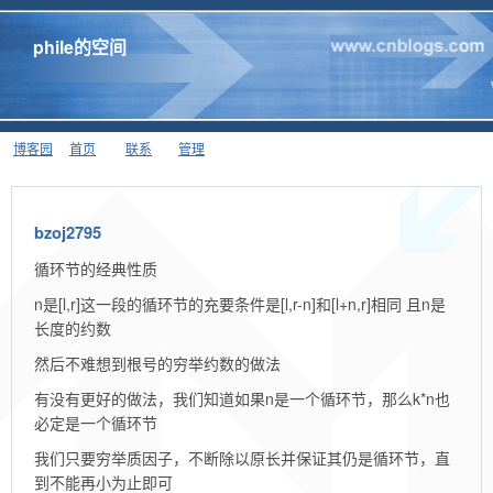
phile的空间
博客园
首页
联系
管理
bzoj2795
循环节的经典性质
n是[l,r]这一段的循环节的充要条件是[l,r-n]和[l+n,r]相同 且n是
长度的约数
然后不难想到根号的穷举约数的做法
有没有更好的做法，我们知道如果n是一个循环节，那么k*n也
必定是一个循环节
我们只要穷举质因子，不断除以原长并保证其仍是循环节，直
到不能再小为止即可