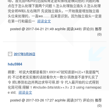
dp，首先由n和m的范围知肯定是轮廓线是横向划的 问题的难
点在于怎么处理下面两个问题 1.怎么处理独立插头 2.怎么处理
完全将W和L左右隔开 先说独立插头，一开始我是增加独立插
头位来处理的，一直wa…… 后来意识到，因为独立插头一定是
在第一行和最后一
阅读全文
posted @ 2017-04-21 21:49 acphile
阅读(449)
评论(0)
推荐
(0)
2017年3月26日
hdu5984
摘要： 听说大佬都是看到1.693147就知道是ln(2)+1我是服气
的 不过老老实实推的话就看你大一数分/高数是不是学扎实了
令 把L移到右边并两边求导可得,即 令 代入最开始的公式得到
化简可得,得解 1 #include<bits/stdc++.h> 2 3 using namespac
e std;
阅读全文
posted @ 2017-03-26 17:27 acphile
阅读(377)
评论(0)
推荐
(0)