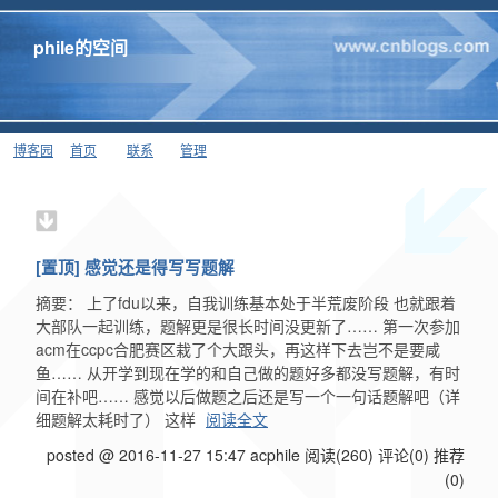
phile的空间
博客园
首页
联系
管理
[置顶]
感觉还是得写写题解
摘要： 上了fdu以来，自我训练基本处于半荒废阶段 也就跟着
大部队一起训练，题解更是很长时间没更新了…… 第一次参加
acm在ccpc合肥赛区栽了个大跟头，再这样下去岂不是要咸
鱼…… 从开学到现在学的和自己做的题好多都没写题解，有时
间在补吧…… 感觉以后做题之后还是写一个一句话题解吧（详
细题解太耗时了） 这样
阅读全文
posted @ 2016-11-27 15:47 acphile
阅读(260)
评论(0)
推荐
(0)