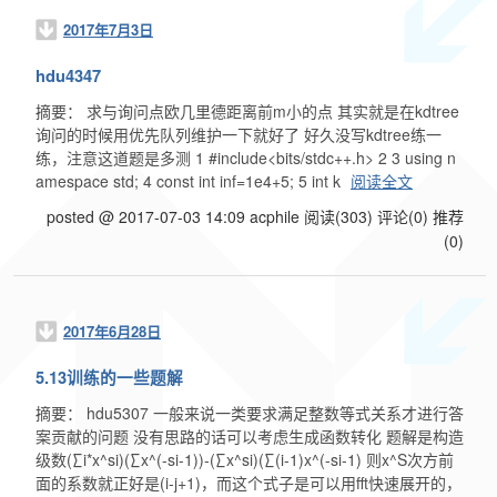
2017年7月3日
hdu4347
摘要： 求与询问点欧几里德距离前m小的点 其实就是在kdtree
询问的时候用优先队列维护一下就好了 好久没写kdtree练一
练，注意这道题是多测 1 #include<bits/stdc++.h> 2 3 using n
amespace std; 4 const int inf=1e4+5; 5 int k
阅读全文
posted @ 2017-07-03 14:09 acphile
阅读(303)
评论(0)
推荐
(0)
2017年6月28日
5.13训练的一些题解
摘要： hdu5307 一般来说一类要求满足整数等式关系才进行答
案贡献的问题 没有思路的话可以考虑生成函数转化 题解是构造
级数(∑i*x^si)(∑x^(-si-1))-(∑x^si)(∑(i-1)x^(-si-1) 则x^S次方前
面的系数就正好是(i-j+1)，而这个式子是可以用fft快速展开的，