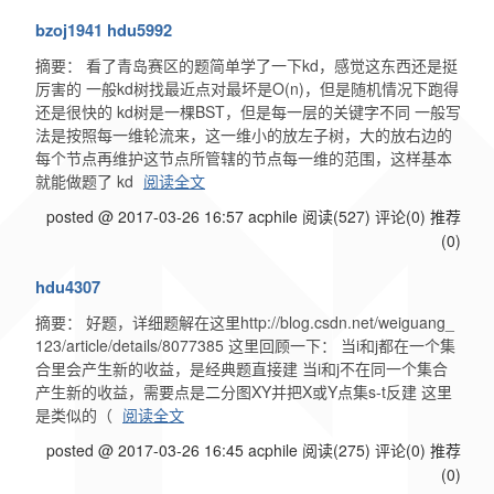
bzoj1941 hdu5992
摘要： 看了青岛赛区的题简单学了一下kd，感觉这东西还是挺
厉害的 一般kd树找最近点对最坏是O(n)，但是随机情况下跑得
还是很快的 kd树是一棵BST，但是每一层的关键字不同 一般写
法是按照每一维轮流来，这一维小的放左子树，大的放右边的
每个节点再维护这节点所管辖的节点每一维的范围，这样基本
就能做题了 kd
阅读全文
posted @ 2017-03-26 16:57 acphile
阅读(527)
评论(0)
推荐
(0)
hdu4307
摘要： 好题，详细题解在这里http://blog.csdn.net/weiguang_
123/article/details/8077385 这里回顾一下： 当i和j都在一个集
合里会产生新的收益，是经典题直接建 当i和j不在同一个集合
产生新的收益，需要点是二分图XY并把X或Y点集s-t反建 这里
是类似的（
阅读全文
posted @ 2017-03-26 16:45 acphile
阅读(275)
评论(0)
推荐
(0)