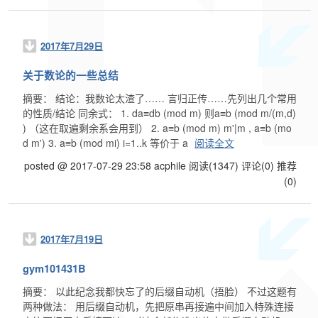
2017年7月29日
关于数论的一些总结
摘要： 结论：我数论太渣了…… 言归正传……先列出几个常用
的性质/结论 同余式： 1. da≡db (mod m) 则a≡b (mod m/(m,d)
) （这在取遍剩余系会用到） 2. a≡b (mod m) m'|m , a≡b (mo
d m') 3. a≡b (mod mi) i=1..k 等价于 a
阅读全文
posted @ 2017-07-29 23:58 acphile
阅读(1347)
评论(0)
推荐
(0)
2017年7月19日
gym101431B
摘要： 以此纪念我都快忘了的后缀自动机（捂脸） 不过这题有
两种做法： 用后缀自动机，先把原串再接遍中间加入特殊连接