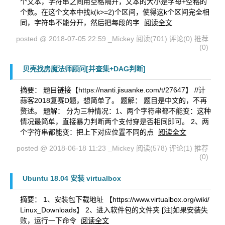
个文本，字符串之间用空格隔开，文本的大小是字母+空格的
个数。在这个文本中找k(k>=2)个区间，使得这k个区间完全相
同，字符串不能分开，然后把每段的字
阅读全文
posted @ 2018-07-05 22:59 _Mickey
阅读(701)
评论(0)
推荐
(0)
贝壳找房魔法师顾问[并查集+DAG判断]
摘要： 题目链接【https://nanti.jisuanke.com/t/27647】 //计
蒜客2018复赛D题，想简单了。 题解： 题目是中文的，不再
赘述。 题解： 分为三种情况：1、两个字符串都不能变：这种
情况最简单，直接暴力判断两个支付穿是否相同即可。 2、两
个字符串都能变：把上下对应位置不同的点
阅读全文
posted @ 2018-06-18 11:23 _Mickey
阅读(578)
评论(1)
推荐
(0)
Ubuntu 18.04 安装 virtualbox
摘要： 1、安装包下载地址 【https://www.virtualbox.org/wiki/
Linux_Downloads】 2、进入软件包的文件夹 [注]如果安装失
败，运行一下命令
阅读全文