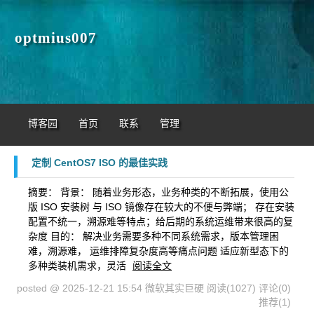
optmius007
博客园
首页
联系
管理
定制 CentOS7 ISO 的最佳实践
摘要： 背景： 随着业务形态，业务种类的不断拓展，使用公
版 ISO 安装树 与 ISO 镜像存在较大的不便与弊端； 存在安装
配置不统一，溯源难等特点；给后期的系统运维带来很高的复
杂度 目的： 解决业务需要多种不同系统需求，版本管理困
难，溯源难， 运维排障复杂度高等痛点问题 适应新型态下的
多种类装机需求，灵活
阅读全文
posted @ 2025-12-21 15:54 微软其实巨硬
阅读(1027)
评论(0)
推荐(1)